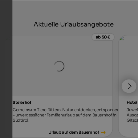
Aktuelle Urlaubsangebote
ab 50 €
Steierhof
Hotel
Gemeinsam Tiere füttern, Natur entdecken, entspannen
Juwel
– unvergesslicher Familienurlaub auf dem Bauernhof in
Ausga
Südtirol.
Gitsc
Urlaub auf dem Bauernhof