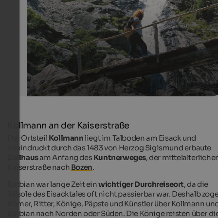
Tourismusverein Klausen, Barbian, Feldthurns und Villanders
Kollmann an der Kaiserstraße
Der Ortsteil
Kollmann
liegt im Talboden am Eisack und
beeindruckt durch das 1483 von Herzog Sigismund erbaute
Zollhaus
am Anfang des
Kuntnerweges
, der mittelalterliche
Kaiserstraße nach
Bozen
.
Barbian war lange Zeit ein
wichtiger Durchreiseort
, da die
Talsole des Eisacktales oft nicht passierbar war. Deshalb zog
Römer, Ritter, Könige, Päpste und Künstler über Kollmann un
Barbian nach Norden oder Süden. Die Könige reisten über di