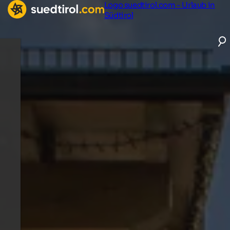
Logo suedtirol.com - Urlaub in
Südtirol