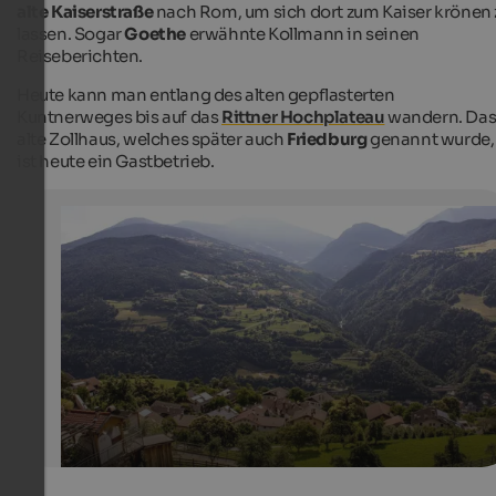
alte Kaiserstraße
nach Rom, um sich dort zum Kaiser krönen 
lassen. Sogar
Goethe
erwähnte Kollmann in seinen
Reiseberichten.
Heute kann man entlang des alten gepflasterten
Kuntnerweges bis auf das
Rittner Hochplateau
wandern. Da
alte Zollhaus, welches später auch
Friedburg
genannt wurde,
ist heute ein Gastbetrieb.
Blick von Barbian auf das Eisacktal und auf Gröden
Das malerische Dorf Barbian bietet einen traumhaften
Ausblick auf die Dolomiten und das Eisacktal.
Internet Consulting - Fabian Auer