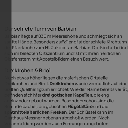
Der schiefe Turm von Barbian
Barbian liegt auf 830 m Meereshöhe und schmiegt sich an
sanfte Hänge. Besonders auffallend ist der schiefe Kirchturm
der Pfarrkirche zum Hl. Jakobus in Barbian. Die Kirche befind
sich im belebten Ortszentrum und ist mit ihren herrlichen
Glasfenstern mit Apostelbildern einen Besuch wert.
Dreikirchen & Briol
Noch etwas höher liegen die malerischen Ortsteile
Dreikirchen und Birol.
Dreikirchen
wurde vermutlich auf ein
uralten Quellheiligtum errichtet. Wie der Name bereits verrät
befinden sich hier
drei gotischen Kapellen
, die eng
aneinander gebaut wurden. Besonders schön sind die
Schindeldächer, die gotischen
Flügelaltäre
und die
spätmittelalterlichen Fresken
. Der Schlüssel kann im
Gasthaus Messner nebenan abgeholt werden. Nach
Voranmeldung werden auch Führungen angeboten.