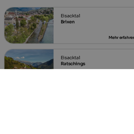
Brixen
Ratschings
Vals