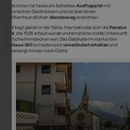
Dreikirchen ist heute ein beliebtes
Ausflugsziel
mit
historischen Gasthäusern und ist über einen
familienfreundlichen
Wanderweg
erreichbar.
Briol liegt gleich in der Nähe. Hier befindet sich die
Pension
Briol
, die 1928 erbaut wurde und einst eine noble Unterkunft
mit Schwimmbecken war. Das Gebäude im markanten
Bauhaus-Stil
ist heute noch
unverändert erhalten
und
beherbergt immer noch Gäste.
Barbian im Eisacktal
Die malerische Ortschaft oberhalb des Eisacktals wird 
Weinbergen, Kastanienhainen, Wiesen und Wäldern
umgeben.
Internet Consulting - Fabian Auer