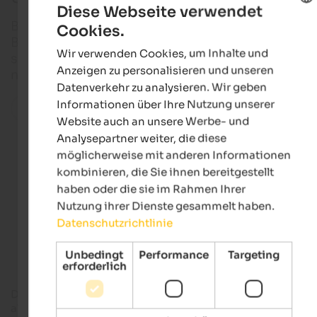
Diese Webseite verwendet
Barbian ist immer für Überraschungen gut! Zum
Cookies.
ENGLISH
Beispiel hat nicht nur Pisa einen schiefen Turm,
Wir verwenden Cookies, um Inhalte und
sondern auch die Ortschaft im Eisacktal und das is
GERMAN
Anzeigen zu personalisieren und unseren
noch lange nicht die einzige Besonderheit!
Datenverkehr zu analysieren. Wir geben
Informationen über Ihre Nutzung unserer
Alle Orte in der Region
Website auch an unsere Werbe- und
Analysepartner weiter, die diese
möglicherweise mit anderen Informationen
kombinieren, die Sie ihnen bereitgestellt
Hotels im Eisacktal
haben oder die sie im Rahmen Ihrer
Nutzung ihrer Dienste gesammelt haben.
Datenschutzrichtlinie
Ferienwohnungen im Eisacktal
Unbedingt
Performance
Targeting
erforderlich
Das Leben in Barbian folgt dem Rhythmus der Natur und den
alten
Traditionen
. Umgeben von
Weinbergen
,