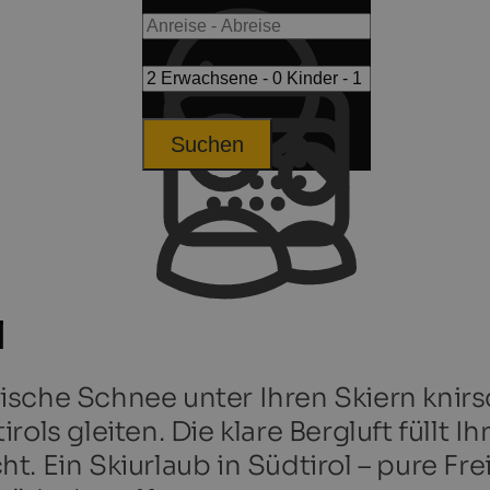
Suchen
l
 frische Schnee unter Ihren Skiern knir
ols gleiten. Die klare Bergluft füllt I
. Ein Skiurlaub in Südtirol – pure Fr