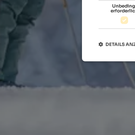
Unbeding
erforderli
DETAILS AN