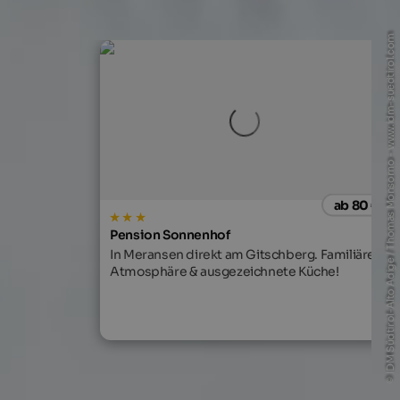
© IDM Südtirol-Alto Adige / Thomas Monsorno - www.idm-suedtirol.com
ab 80 €
Pension Sonnenhof
In Meransen direkt am Gitschberg. Familiäre
Atmosphäre & ausgezeichnete Küche!