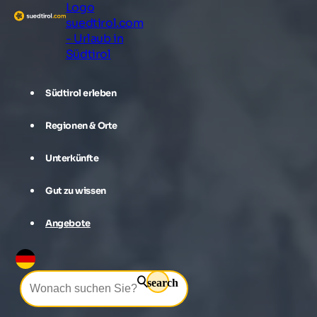
Logo
suedtirol.com
- Urlaub in
Südtirol
Südtirol erleben
Regionen & Orte
Unterkünfte
Gut zu wissen
Angebote
search