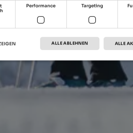
t
Performance
Targeting
Fu
ch
ALLE ABLEHNEN
ZEIGEN
ALLE A