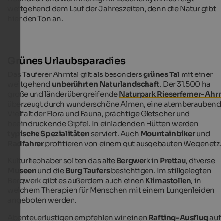
weitgehend dem Lauf der Jahreszeiten, denn die Natur gibt
hier den Ton an.
Grünes Urlaubsparadies
Das Tauferer Ahrntal gilt als besonders
grünes Tal
mit einer
weitgehend
unberührten Naturlandschaft
. Der 31.500 ha
große und länderübergreifende
Naturpark Rieserferner-Ahr
überzeugt durch wunderschöne Almen, eine atemberaubend
Vielfalt der Flora und Fauna, prächtige Gletscher und
beeindruckende Gipfel. In einladenden Hütten werden
typische Spezialitäten
serviert. Auch
Mountainbiker
und
Radfahrer
profitieren von einem gut ausgebauten Wegenetz
Kulturliebhaber sollten das alte
Bergwerk
in
Prettau
, diverse
Museen
und die
Burg Taufers
besichtigen. Im stillgelegten
Bergwerk gibt es außerdem auch einen
Klimastollen
, in
welchem Therapien für Menschen mit einem Lungenleiden
angeboten werden.
Abenteuerlustigen empfehlen wir einen
Rafting-Ausflug
auf