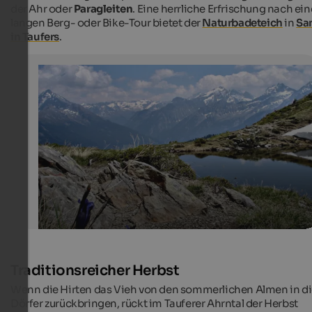
der Ahr oder
Paragleiten
. Eine herrliche Erfrischung nach ein
langen Berg- oder Bike-Tour bietet der
Naturbadeteich
in
Sa
in Taufers
.
Ahrntal
Der Speikbodensee
Edith60 / Fotolia.com
Traditionsreicher Herbst
Wenn die Hirten das Vieh von den sommerlichen Almen in d
Dörfer zurückbringen, rückt im Tauferer Ahrntal der Herbst