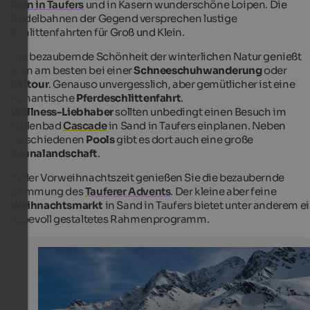
Rein in Taufers
und in Kasern wunderschöne Loipen. Die
Rodelbahnen der Gegend versprechen lustige
Schlittenfahrten für Groß und Klein.
Die bezaubernde Schönheit der winterlichen Natur genießt
man am besten bei einer
Schneeschuhwanderung
oder
Skitour
. Genauso unvergesslich, aber gemütlicher ist eine
romantische
Pferdeschlittenfahrt
.
Wellness-Liebhaber
sollten unbedingt einen Besuch im
Hallenbad
Cascade
in Sand in Taufers einplanen. Neben
verschiedenen
Pools
gibt es dort auch eine große
Saunalandschaft
.
In der Vorweihnachtszeit genießen Sie die bezaubernde
Stimmung des
Tauferer Advents
. Der kleine aber feine
Weihnachtsmarkt
in Sand in Taufers bietet unter anderem e
liebevoll gestaltetes Rahmenprogramm.
Klausberg
Blick auf die Pisten des Klausbergs
Klausberg Wander- & Skiarena