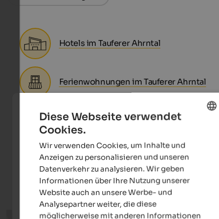
Hotels im Tauferer Ahrntal
Ferienwohnungen im Tauferer Ahrntal
Diese Webseite verwendet
Cookies.
ENGLISH
Ausgewählte Unterkünfte
im Tauferer
Wir verwenden Cookies, um Inhalte und
Ahrntal
GERMAN
Anzeigen zu personalisieren und unseren
Datenverkehr zu analysieren. Wir geben
Informationen über Ihre Nutzung unserer
Genuss
Wellness
Wandern & Bergsport
Website auch an unsere Werbe- und
Analysepartner weiter, die diese
möglicherweise mit anderen Informationen