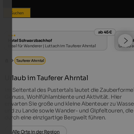
Suchen
ab 45 €
Hotel Schwarzbachhof
Rieplec
Ideal für Wanderer | Luttach im Tauferer Ahrntal
Urlaub 
Tauferer Ahrntal
Urlaub im Tauferer Ahrntal
Im Seitental des Pustertals lautet die Zauberformel
Genuss, Wohlfühlambiente und Aktivität. Hier
erwarten Sie große und kleine Abenteuer zu Wasse
und zu Lande sowie Wander- und Gipfeltouren, die
durch eine einzigartige Bergwelt führen.
Alle Orte in der Region