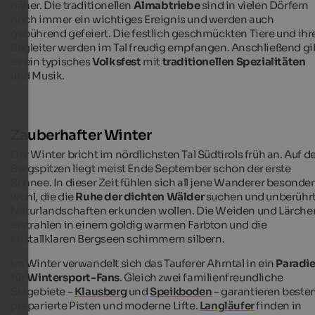
näher. Die traditionellen
Almabtriebe
sind in vielen Dörfern
noch immer ein wichtiges Ereignis und werden auch
gebührend gefeiert. Die festlich geschmückten Tiere und ihr
Begleiter werden im Tal freudig empfangen. Anschließend gi
es ein typisches
Volksfest
mit
traditionellen Spezialitäten
und Musik.
Zauberhafter Winter
Der Winter bricht im nördlichsten Tal Südtirols früh an. Auf d
Bergspitzen liegt meist Ende September schon der erste
Schnee. In dieser Zeit fühlen sich all jene Wanderer besonde
wohl, die die
Ruhe der dichten Wälder
suchen und unberühr
Naturlandschaften erkunden wollen. Die Weiden und Lärche
erstrahlen in einem goldig warmen Farbton und die
kristallklaren Bergseen schimmern silbern.
Im Winter verwandelt sich das Tauferer Ahrntal in ein
Paradi
für Wintersport-Fans
. Gleich zwei familienfreundliche
Skigebiete –
Klausberg
und
Speikboden
– garantieren beste
präparierte Pisten und moderne Lifte.
Langläufer
finden in