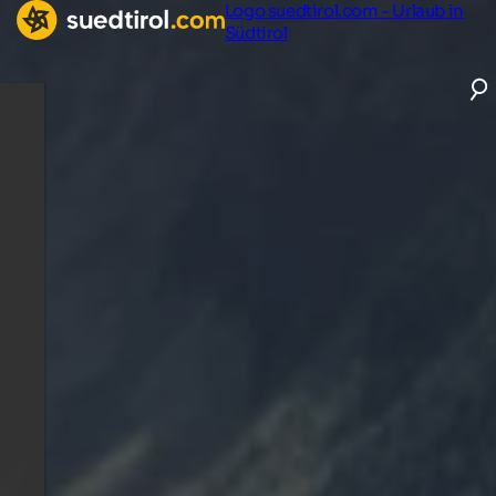
Logo suedtirol.com - Urlaub in
Südtirol