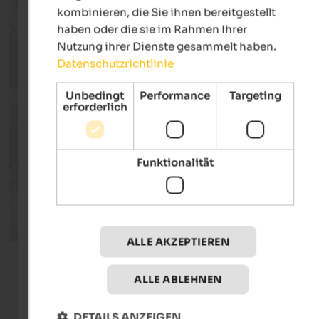
kombinieren, die Sie ihnen bereitgestellt
haben oder die sie im Rahmen Ihrer
Nutzung ihrer Dienste gesammelt haben.
Datenschutzrichtlinie
Unbedingt
Performance
Targeting
erforderlich
Funktionalität
ALLE AKZEPTIEREN
ALLE ABLEHNEN
Residence STOANA
Apart
St. Jakob im Tauferer Ahrntal
Sand i
DETAILS ANZEIGEN