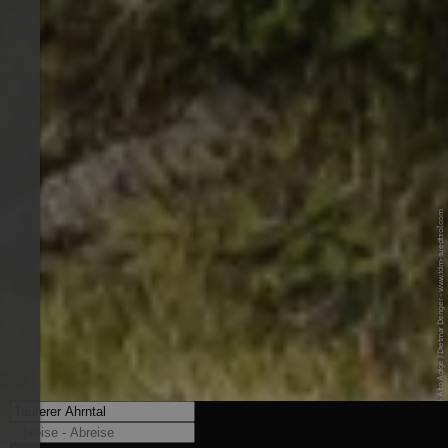
© IDM Südtirol-Alto Adige / Dietmar Denger - www.idm-suedtirol.com