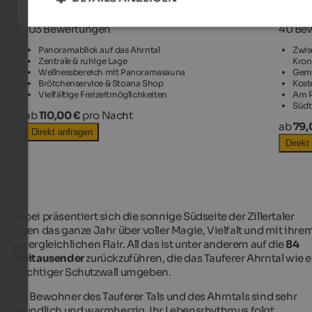
4,7 Ausgezeichnet
4,8 A
103 Bewertungen
40 Be
Panoramablick auf das Ahrntal
Zwis
Zentrale & ruhige Lage
Kron
Wellnessbereich mit Panoramasauna
Gemü
Brötchenservice & Stoana Shop
Kost
Vielfältige Freizeitmöglichkeiten
Am R
Südt
ab
110,00 €
pro Nacht
ab
79,
Direkt anfragen
Direkt
Dabei präsentiert sich die sonnige Südseite der Zillertaler
Alpen das ganze Jahr über voller Magie, Vielfalt und mit ihre
unvergleichlichen Flair. All das ist unter anderem auf die
84
Dreitausender
zurückzuführen, die das Tauferer Ahrntal wie e
mächtiger Schutzwall umgeben.
Die Bewohner des Tauferer Tals und des Ahrntals sind sehr
freundlich und warmherzig. Ihr Lebensrhythmus folgt