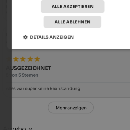
Kellnerinnen sind alle sehr freundlich, und die Dame am 
ALLE AKZEPTIEREN
Frühstücksbuffet gibt auch viele Informationen und Tipps für
Wanderungen.
ALLE ABLEHNEN
Birgit
- Juli 2026
DETAILS ANZEIGEN
gereist als Familie mit älteren Kindern
AUSGEZEICHNET
5 von 5 Sternen
Alles war super keine Beanstandung
Mehr anzeigen
Angebote