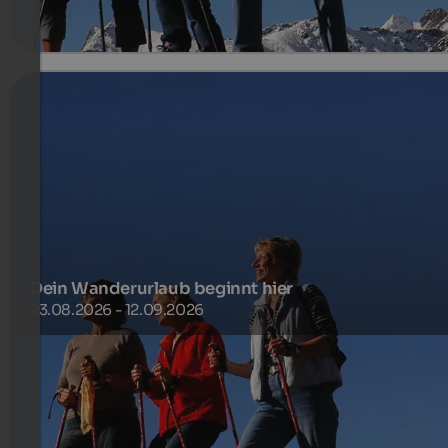
mehr Details
Dein Wanderurlaub beginnt hier
23.08.2026 - 12.09.2026
Wandern ohne Auto
291 €
3-7 Nächte ab
pro Person