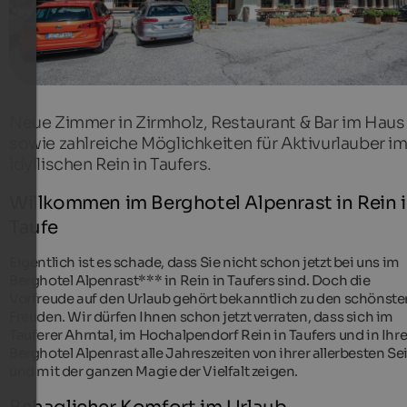
Neue Zimmer in Zirmholz, Restaurant & Bar im Haus
sowie zahlreiche Möglichkeiten für Aktivurlauber i
idyllischen Rein in Taufers.
Willkommen im Berghotel Alpenrast in Rein 
Taufe
Eigentlich ist es schade, dass Sie nicht schon jetzt bei uns im
Berghotel Alpenrast*** in Rein in Taufers sind. Doch die
Vorfreude auf den Urlaub gehört bekanntlich zu den schönste
Freuden. Wir dürfen Ihnen schon jetzt verraten, dass sich im
Tauferer Ahrntal, im Hochalpendorf Rein in Taufers und in Ih
Berghotel Alpenrast alle Jahreszeiten von ihrer allerbesten Se
und mit der ganzen Magie der Vielfalt zeigen.