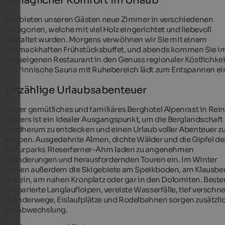
Behaglicher Komfort im Urlaub
Wir bieten unseren Gästen neue Zimmer in verschiedenen
Kategorien, welche mit viel Holz eingerichtet und liebevoll
gestaltet wurden. Morgens verwöhnen wir Sie mit einem
schmackhaften Frühstücksbuffet, und abends kommen Sie i
hauseigenen Restaurant in den Genuss regionaler Köstlichkei
Die finnische Sauna mit Ruhebereich lädt zum Entspannen ei
Unzählige Urlaubsabenteuer
Unser gemütliches und familiäres Berghotel Alpenrast in Rein
Taufers ist ein idealer Ausgangspunkt, um die Berglandschaft
rundherum zu entdecken und einen Urlaub voller Abenteuer z
erleben. Ausgedehnte Almen, dichte Wälder und die Gipfel de
Naturparks Rieserferner-Ahrn laden zu angenehmen
Wanderungen und herausfordernden Touren ein. Im Winter
locken außerdem die Skigebiete am Speikboden, am Klausbe
in Rein, am nahen Kronplatz oder gar in den Dolomiten. Beste
präparierte Langlaufloipen, vereiste Wasserfälle, tief verschne
Wanderwege, Eislaufplätze und Rodelbahnen sorgen zusätzli
für Abwechslung.