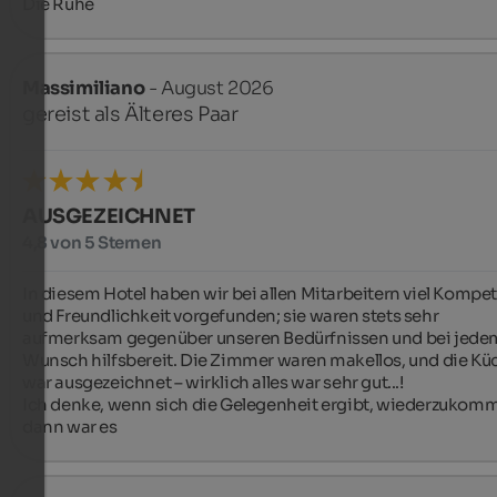
Die Ruhe
Massimiliano
- August 2026
gereist als Älteres Paar
AUSGEZEICHNET
4,8 von 5 Sternen
In diesem Hotel haben wir bei allen Mitarbeitern viel Kompet
und Freundlichkeit vorgefunden; sie waren stets sehr 
aufmerksam gegenüber unseren Bedürfnissen und bei jedem
Wunsch hilfsbereit. Die Zimmer waren makellos, und die Küc
war ausgezeichnet – wirklich alles war sehr gut...!

Ich denke, wenn sich die Gelegenheit ergibt, wiederzukomm
dann war es