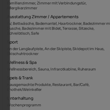
Familienzimmer, Zimmer mit Verbindungstür,
Allergikerzimmer
Ausstattung Zimmer / Appartements
TV, Bettwäsche, Bademantel, Haartrockner, Badezimmer m
Dusche, Badezimmer mit Bidet, Terrasse, Sitzecke,
Schreibtisch, Safe
Sport
An der Langlaufpiste, An der Skipiste, Skidepot im Haus,
Skischuhtrockner
Wellness & Spa
Wellnessbereich, Sauna, Infrarotkabine, Ruheraum
Speis & Trank
Hausgemachte Produkte, Restaurant, Bar/Café,
Enothek/Weinkeller
Unterhaltung
Wochenprogramm