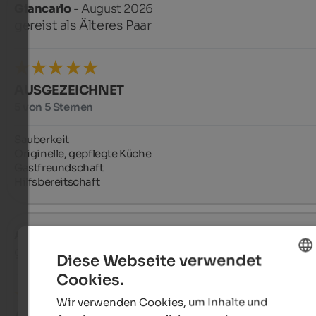
Giancarlo
- August 2026
gereist als Älteres Paar
AUSGEZEICHNET
5 von 5 Sternen
Sauberkeit

Originelle, gepflegte Küche

Gastfreundschaft

Hilfsbereitschaft
Alberto
- August 2026
gereist als Älteres Paar
Diese Webseite verwendet
Cookies.
ENGLISH
Wir verwenden Cookies, um Inhalte und
GERMAN