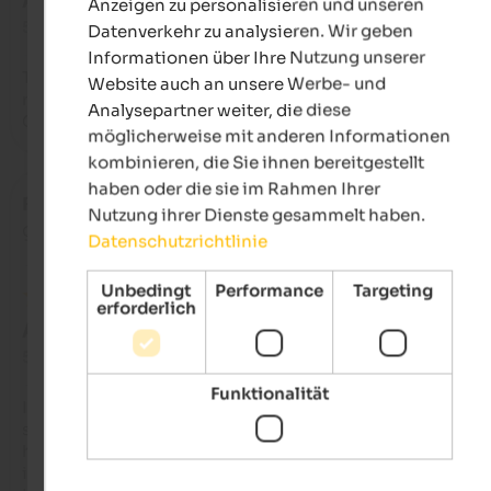
AUSGEZEICHNET
Anzeigen zu personalisieren und unseren
5 von 5 Sternen
Datenverkehr zu analysieren. Wir geben
Informationen über Ihre Nutzung unserer
Tutto è stata la nostra prima vacanza estiva in montagna e l a
Website auch an unsere Werbe- und
resa fantastica voi e tutto l ambiente circostante 

Analysepartner weiter, die diese
Grazie
möglicherweise mit anderen Informationen
kombinieren, die Sie ihnen bereitgestellt
haben oder die sie im Rahmen Ihrer
Franca
- Juli 2026
Nutzung ihrer Dienste gesammelt haben.
gereist als Gruppe von Freunden
Datenschutzrichtlinie
Unbedingt
Performance
Targeting
erforderlich
AUSGEZEICHNET
5 von 5 Sternen
Funktionalität
Ich habe mich dort sehr wohl gefühlt; tatsächlich bin ich nun
schon das dritte Jahr in Folge in dieser Unterkunft. Das Essen 
hervorragend – zwar sind die Portionen klein, aber man wird 
immer gefragt, ob man eine größere Portion möchte. Die 