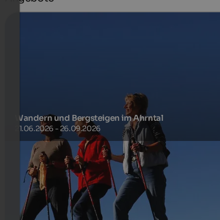
Wandern und Bergsteigen im Ahrntal
21.06.2026 - 26.09.2026
Im Ahrntal, dem Tal der 80 Dreitausender, präsentiert sich
innovative Hüttenarchitektur in uriger
Hochgebirgslandschaft.
261 €
3-7 Nächte ab
pro Person