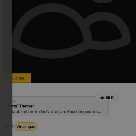
Suchen
ab 65 €
Hotel Theiner
Urlaub mitten in der Natur | am Reschenpass im
Vinschgau
Vinschgau