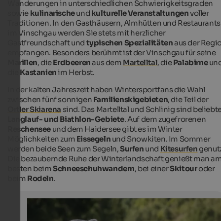
Wanderungen in unterschiedlichen Schwierigkeitsgraden
sowie
kulinarische
und
kulturelle Veranstaltungen
voller
Traditionen. In den Gasthäusern, Almhütten und Restaurants
im Vinschgau werden Sie stets mit herzlicher
Gastfreundschaft und
typischen Spezialitäten
aus der Regi
empfangen. Besonders berühmt ist der Vinschgau für seine
Marillen
, die
Erdbeeren
aus dem
Martelltal
, die
Palabirne
un
die
Kastanien
im Herbst.
In der kalten Jahreszeit haben Wintersportfans die Wahl
zwischen fünf sonnigen
Familienskigebieten
, die Teil der
Ortler Skiarena
sind. Das Martelltal und Schlinig sind beliebt
Langlauf- und Biathlon-Gebiete
. Auf dem zugefrorenen
Reschensee
und dem Haidersee gibt es im Winter
Möglichkeiten zum
Eissegeln
und Snowkiten. Im Sommer
werden beide Seen zum Segeln,
Surfen
und
Kitesurfen
genutz
Die bezaubernde Ruhe der Winterlandschaft genießt man a
besten beim
Schneeschuhwandern
, bei einer
Skitour
oder
beim
Rodeln
.
Martell
Im Martelltal setzt man, neben dem Anbau von Erdbeer