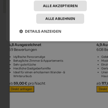
ALLE AKZEPTIEREN
ALLE ABLEHNEN
DETAILS ANZEIGEN
Gasthof Appartements Premstl
Panor
Martell im Vinschgau
Mals i
4,8 Ausgezeichnet
4,9 A
69 Bewertungen
608 B
Idyllische Panoramalge
Gele
Behagliche Zimmer & Appartements
Mode
Sehr gute Küche
Einz
Herzliche Gastgeberfamilie
Geri
Ideal für einen erholsamen Wander- &
Unen
Winterurlaub
Hau
ab
59,00 €
pro Nacht
ab
117
Direkt anfragen
Direkt