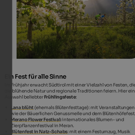
Tourismusverein Tramin - Antie Braito
Ein Fest für alle Sinne
Im Frühjahr erwacht Südtirol mit einer Vielzahl von Festen, di
die blühende Natur und regionale Traditionen feiern. Hier ei
Auswahl beliebter
Frühlingsfeste
:
Lana blüht
(ehemals Blütenfesttage): mit Veranstaltungen
wie der Bäuerlichen Genussmeile und dem Blütenhöfefest
Merano Flower Festival
:
internationales Blumen- und
Zierpflanzenfestival in Meran.
Blütenfest in Natz-Schabs
: mit einem Festumzug, Musik