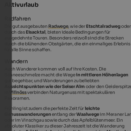
Aktivurlaub
Radfahren
Die gut ausgebauten
Radwege
, wie der
Etschtalradweg
oder
durch das
Eisacktal
, bieten ideale Bedingungen für
ausgedehnte Touren. Besonders reizvoll sind die Strecken
durch die blühenden Obstgärten, die ein einmaliges Erlebnis
für alle Sinne schaffen.
Wandern
Auch Wanderer kommen voll auf ihre Kosten. Die
Schneeschmelze macht die Wege
in mittleren Höhenlagen
gut begehbar, und Wanderungen zu beliebten
Aussichtspunkten wie der Seiser Alm
oder den Geislerspitz
in
Villnöss
verbinden Naturgenuss mit spektakulären
Panoramen.
Frühling ist zudem die perfekte Zeit für
leichte
Genusswanderungen
entlang der
Waalwege
im Meraner La
oder im Vinschgau sowie durch das Apfelblütenmeer. Ein
absoluter Klassiker zu dieser Jahreszeit ist die Wanderung