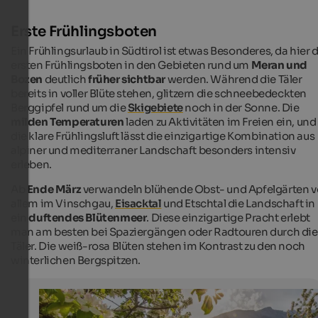
Erste Frühlingsboten
Ein Frühlingsurlaub in Südtirol ist etwas Besonderes, da hier 
ersten Frühlingsboten in den Gebieten rund um
Meran und
Bozen
deutlich
früher sichtbar
werden. Während die Täler
bereits in voller Blüte stehen, glitzern die schneebedeckten
Berggipfel rund um die
Skigebiete
noch in der Sonne. Die
milden Temperaturen
laden zu Aktivitäten im Freien ein, und
die klare Frühlingsluft lässt die einzigartige Kombination aus
alpiner und mediterraner Landschaft besonders intensiv
erleben.
Ab
Ende März
verwandeln blühende Obst- und Apfelgärten v
allem im Vinschgau,
Eisacktal
und Etschtal die Landschaft in
ein
duftendes Blütenmeer
. Diese einzigartige Pracht erlebt
man am besten bei Spaziergängen oder Radtouren durch die
Täler. Die weiß-rosa Blüten stehen im Kontrast zu den noch
winterlichen Bergspitzen.
Blühende Obstgärten in Tramin
Radtour durch die Obstplantagen in Tramin an der Wei