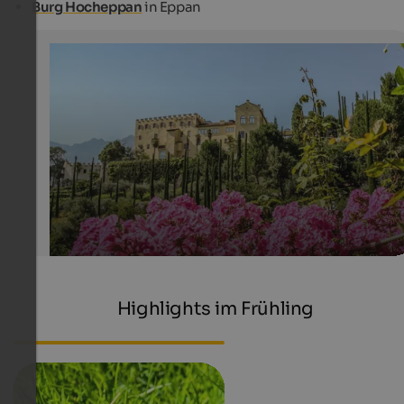
Burg Hocheppan
in Eppan
Gärten von Schloss Trauttmansdorff
Im Frühling, Sommer und Herbst – zu jeder Jahreszeit b
die Gärten in Meran ihre eigenen Besonderheiten. Nie 
man dasselbe beobachten!
Internet Consulting - Sabine Oberheinricher
Highlights im Frühling
Genuss-Events