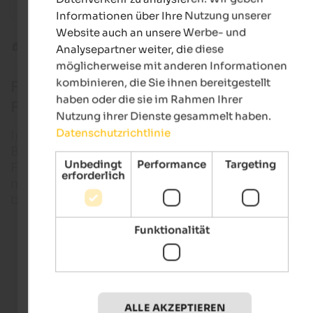
Vitalpina Hotel | Rabland bei Meran
Panorama
Informationen über Ihre Nutzung unserer
Website auch an unsere Werbe- und
Frühling in Südtirol
Analysepartner weiter, die diese
möglicherweise mit anderen Informationen
kombinieren, die Sie ihnen bereitgestellt
Frühling in Südtirol: Tipps für
haben oder die sie im Rahmen Ihrer
Frühlingsurlaub im März, April & Mai
Nutzung ihrer Dienste gesammelt haben.
Datenschutzrichtlinie
Im Frühling erwacht Südtirols Natur zu neuem Lebe
Blühende Landschaften, frischer Terlaner Spargel,
Unbedingt
Performance
Targeting
Frühlingserwachen im Tal und Sonnenskilauf am Be
erforderlich
machen einen Frühlingsurlaub hier zu einem
besonderen Erlebnis.
Funktionalität
Hotels in Südtirol
ALLE AKZEPTIEREN