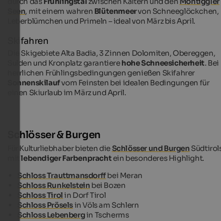
durch das
Frühlingstal
zwischen Kaltern und den
Montiggler
Seen
, mit einem wahren
Blütenmeer
von Schneeglöckchen,
Leberblümchen und Primeln – ideal von März bis April.
Skifahren
Die Skigebiete Alta Badia, 3 Zinnen Dolomiten, Obereggen,
Sulden und Kronplatz garantiere
hohe Schneesicherheit
. Bei
herrlichen Frühlingsbedingungen genießen Skifahrer
Sonnenskilauf
vom Feinsten bei idealen Bedingungen für
einen Skiurlaub im März und April.
Schlösser & Burgen
Für Kulturliebhaber bieten die
Schlösser und Burgen
Südtirol
mit
lebendiger Farbenpracht
ein besonderes Highlight.
Schloss Trauttmansdorff
bei Meran
Schloss Runkelstein
bei Bozen
Schloss Tirol
in Dorf Tirol
Schloss Prösels
in Völs am Schlern
Schloss Lebenberg
in Tscherms