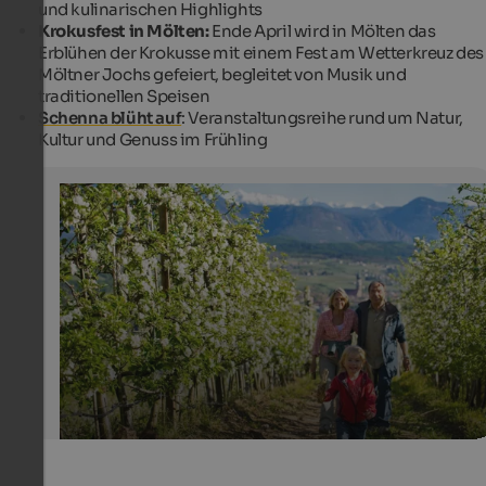
und kulinarischen Highlights
Krokusfest in Mölten:
Ende April wird in Mölten das
Erblühen der Krokusse mit einem Fest am Wetterkreuz des
Möltner Jochs gefeiert, begleitet von Musik und
traditionellen Speisen
Schenna blüht auf
: Veranstaltungsreihe rund um Natur,
Kultur und Genuss im Frühling
Apfelblüte
Der Frühling ist die ideale Jahreszeit für gemütliche
Spaziergänge und Wanderungen durch blühende Obst
IDM Südtirol - Alex Filz