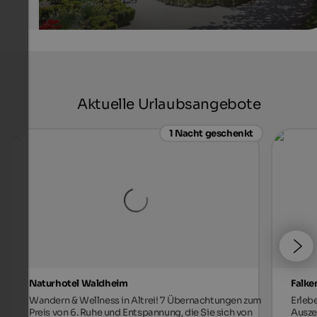
Aktuelle Urlaubsangebote
1 Nacht geschenkt
Naturhotel Waldheim
Falke
Wandern & Wellness in Altrei! 7 Übernachtungen zum
Erleb
Preis von 6. Ruhe und Entspannung, die Sie sich von
Auszei