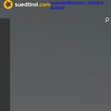
Logo suedtirol.com - Urlaub in
Südtirol