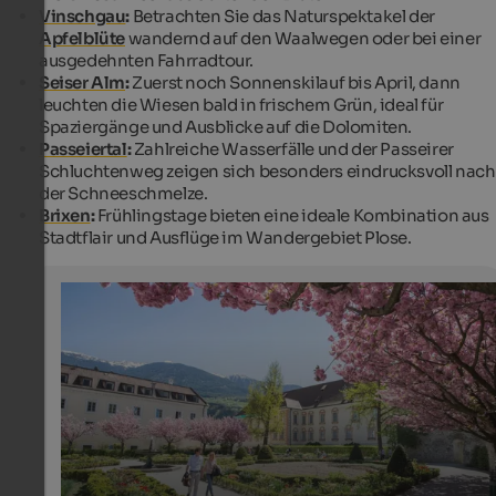
Vinschgau
:
Betrachten Sie das Naturspektakel der
Apfelblüte
wandernd auf den Waalwegen oder bei einer
ausgedehnten Fahrradtour.
Seiser Alm
:
Zuerst noch Sonnenskilauf bis April, dann
leuchten die Wiesen bald in frischem Grün, ideal für
Spaziergänge und Ausblicke auf die Dolomiten.
Passeiertal
:
Zahlreiche Wasserfälle und der Passeirer
Schluchtenweg zeigen sich besonders eindrucksvoll nach
der Schneeschmelze.
Brixen
:
Frühlingstage bieten eine ideale Kombination aus
Stadtflair und Ausflüge im Wandergebiet Plose.
Frühling in Brixen
Rund um die Hofburg in Brixen blühen die Bäume und d
Frühlingsluft lädt zu ausgedehnten Spaziergängen ein.
Brixen Tourismus Genossenschaft - AlexFilz