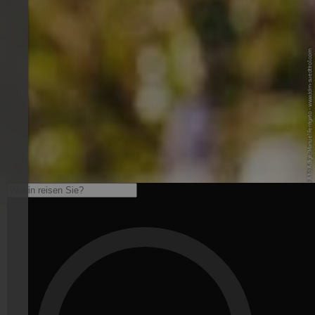
© IDM Südtirol-Alto Adige/Manuel Ferrigato - www.idm-suedtirol.com