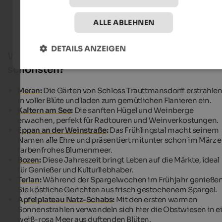
Ferienwohnungen in Südtirol
ALLE ABLEHNEN
DETAILS ANZEIGEN
Wo ist es in Südtirol im Frühjahr am
schönsten?
Meran
:
Die Gärten von Schloss Trauttmansdorff erstrahle
in voller Blüte und laden zum gemütlichen Flanieren ein.
Kaltern am See
:
Die sanften Hügel und Weinberge
erwachen, perfekt für Radtouren und Weinverkostungen.
Eppan an der Weinstraße
:
Das Frühlingstal macht seinem
Namen alle Ehre und präsentiert mitunter schon im März e
farbenfrohes Blumenmeer.
Bozen
:
Diese Jahreszeit bringt Leben auf die Märkte, ideal
für Genießer und Kulturliebhaber.
Terlan
:
Während der Spargelwochen im Frühjahr genieße
Sie köstliche Gerichten aus frisch gestochenem Spargel.
Apfelplateau Natz-Schabs
:
Mit den ersten warmen
Sonnenstrahlen verwandeln sich hier die Obstwiesen in e
weiß-rosa Meer aus duftenden Blüten.