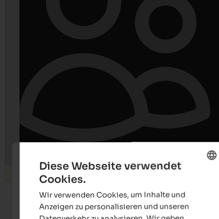
Diese Webseite verwendet
Suchen
Cookies.
ENGLISH
Wir verwenden Cookies, um Inhalte und
GERMAN
ab 125 €
Anzeigen zu personalisieren und unseren
s
Datenverkehr zu analysieren. Wir geben
Hotel Waldhof
Granpa