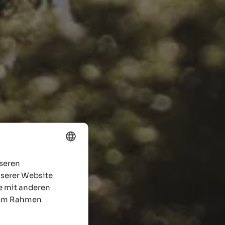
nseren
ENGLISH
nserer Website
GERMAN
e mit anderen
e im Rahmen