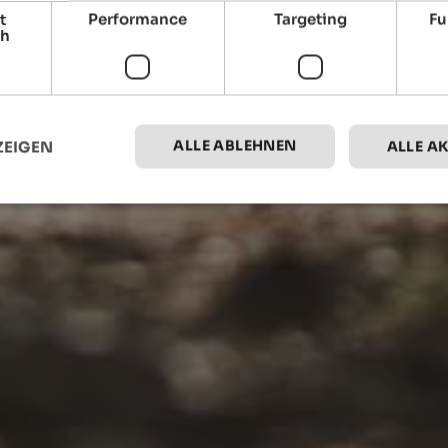
t
Performance
Targeting
Fu
ch
ALLE ABLEHNEN
ZEIGEN
ALLE A