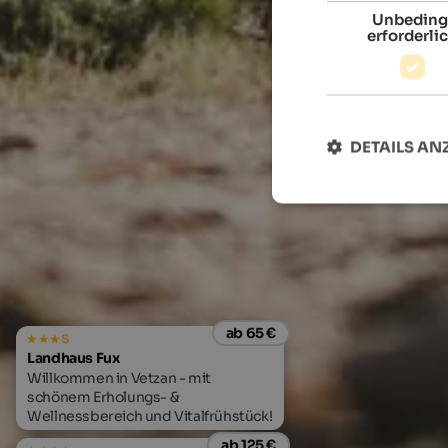
Unbeding
erforderli
DETAILS AN
ab 65 €
s
Landhaus Fux
Willkommen in Vetzan - mit
schönem Erholungs- &
Wellnessbereich und Vitalfrühstück!
ab 125 €