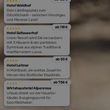
Hotel Waldhof
Dein Lieblingsplatz zum
Glücklichsein - zwischen Vinschgau
und Meraner Land!
ab 118 €
s
Hotel Saltauserhof
Unser Resort wird Sie verzaubern
mit 3 Häusern & der perfekten
Symbiose aus alpiner Tradition &
mediterranem Luxus.
ab 93 €
Hotel Leitner
In Mühlbach, ein echtes Juwel im
Herzen des Südtiroler Eisacktals.
ab 756 €
s
Wirtshaushotel Alpenrose
Urlaub direkt vor der Haustür:
Idealer Ausgangspunkt für
Sportliebhaber.