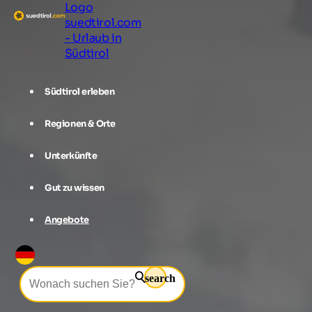
Logo
suedtirol.com
- Urlaub in
Südtirol
Südtirol erleben
Regionen & Orte
Unterkünfte
Gut zu wissen
Angebote
search