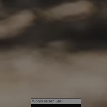
s
Hotel Sand
Aktiv- und Genussurlaub vor
Merans mit 25 m Sportbecke
Naturschwimmteich.