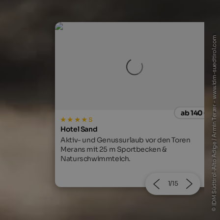
© IDM Südtirol-Alto Adige / Armin Terzer - www.idm-suedtirol.com
ab 140 €
ab 80
Pension Sonnenhof
 den Toren
In Meransen direkt am Gitschberg. Familiär
n &
Atmosphäre & ausgezeichnete Küche!
2/15