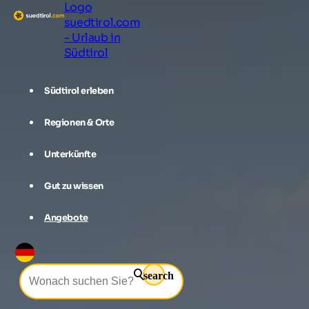
Logo
suedtirol.com
- Urlaub in
Südtirol
Südtirol erleben
Regionen & Orte
Unterkünfte
Gut zu wissen
Angebote
search