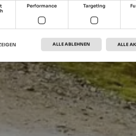
t
Performance
Targeting
Fu
ch
ALLE ABLEHNEN
ZEIGEN
ALLE A