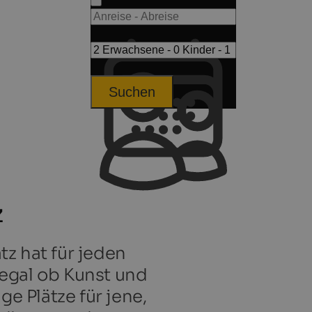
Suchen
z
z hat für jeden
egal ob Kunst und
ge Plätze für jene,