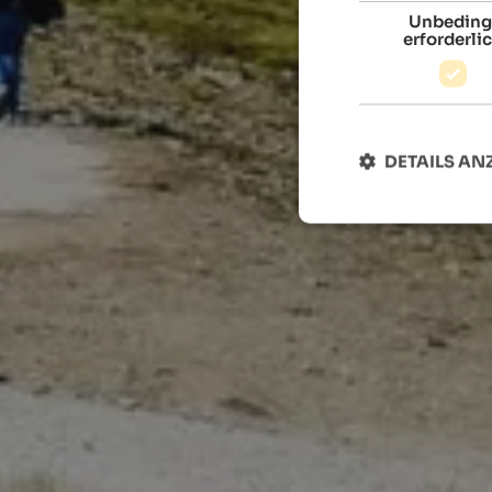
Unbeding
erforderli
DETAILS AN