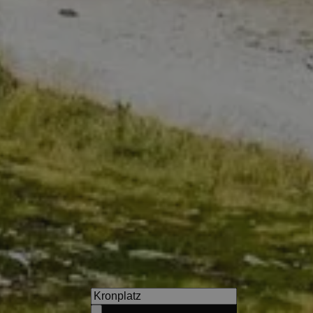
s
Wirtshaushotel Alpenrose
In der Saunawelt können die
Gäste nach einer Wanderun
ausspannen.