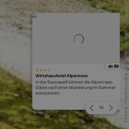
© Isabel G. - Internet Consulting - www.internet-consulting.it
ab 89 €
ab 190
Entdecker Hotel Panorama
 Alpenrose-
Ein Ort für die vielleicht schönste
g im Sommer
Entdeckung: dass Familienzeit das
Wertvollste ist, was wir haben.
2/5