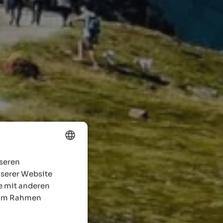
nseren
ENGLISH
nserer Website
GERMAN
e mit anderen
e im Rahmen