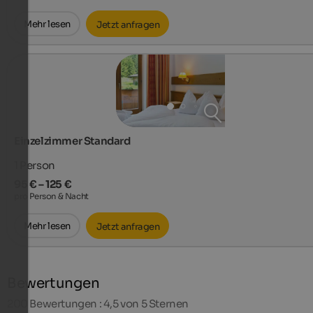
Mehr lesen
Jetzt anfragen
Einzelzimmer Standard
1
Person
95 € – 125 €
pro Person & Nacht
Mehr lesen
Jetzt anfragen
Bewertungen
200
Bewertungen : 4,5 von 5 Sternen