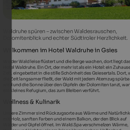
Waldruhe spüren – zwischen Waldesrauschen,
Dolomitenblick und echter Südtiroler Herzlichkeit.
Willkommen im Hotel Waldruhe in Gsies
Wo der Wald leise flüstert und die Berge wachen, dort liegt da
Hotel Waldruhe. Ein Ort, der mehr ist als ein Hotel: ein Zuhaus
Zeit, eingebettet in die stille Schönheit des Gsiesertals. Dort,
die Zeit langsamer fließt, der Wald mit jedem Atemzug spürba
wird und die Sonne über den Gipfeln der Dolomiten tanzt, war
ein kleines Refugium, das zum Bleiben verführt.
Wellness & Kulinarik
Unsere Zimmer sind Rückzugsorte aus Wärme und Natürlichke
mit Holz, sanften Farben und einem Balkon, der den Blick auf
Wälder und Gipfel öffnet. Im Wald.Spa verschmelzen Wärme,