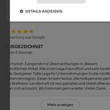
Kai
- März 2025
DETAILS ANZEIGEN
gereist als Gruppe von Freunden
Bewertung aus Google
AUSGEZEICHNET
5 von 5 Sternen
Wir hatten 3 angenehme Übernachtungen in diesem 
gemütlichen Hotel. Alle sind mega freundlich und sehr herzlic
tolle Gastgeber. Tolle Lage für Unternehmungen in die nördli
Dolomitenregion. Essen ist sehr lecker, die Halbpension perfe
Die Wellness-Landschaft ist neu gestaltet und bietet alles wa
man sich wünscht. Wir kommen gern wieder. Vielen Dank.
Mehr anzeigen