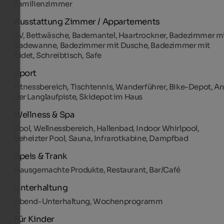
Familienzimmer
Ausstattung Zimmer / Appartements
TV, Bettwäsche, Bademantel, Haartrockner, Badezimmer m
Badewanne, Badezimmer mit Dusche, Badezimmer mit
Bidet, Schreibtisch, Safe
Sport
Fitnessbereich, Tischtennis, Wanderführer, Bike-Depot, A
der Langlaufpiste, Skidepot im Haus
Wellness & Spa
Pool, Wellnessbereich, Hallenbad, Indoor Whirlpool,
Beheizter Pool, Sauna, Infrarotkabine, Dampfbad
Speis & Trank
Hausgemachte Produkte, Restaurant, Bar/Café
Unterhaltung
Abend-Unterhaltung, Wochenprogramm
Für Kinder