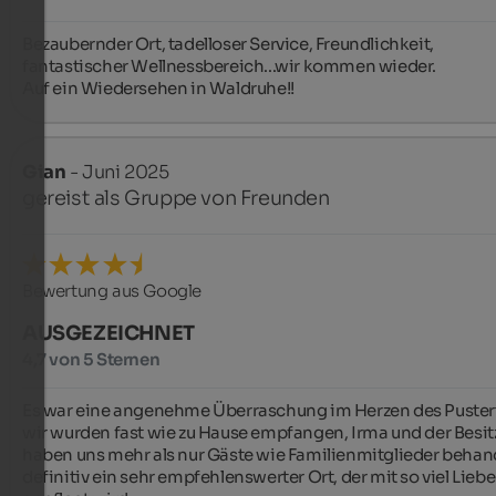
Bezaubernder Ort, tadelloser Service, Freundlichkeit, 
fantastischer Wellnessbereich...wir kommen wieder.

Auf ein Wiedersehen in Waldruhe!!
Gian
- Juni 2025
gereist als Gruppe von Freunden
Bewertung aus Google
AUSGEZEICHNET
4,7 von 5 Sternen
Es war eine angenehme Überraschung im Herzen des Pusterta
wir wurden fast wie zu Hause empfangen, Irma und der Besitz
haben uns mehr als nur Gäste wie Familienmitglieder behande
definitiv ein sehr empfehlenswerter Ort, der mit so viel Liebe 