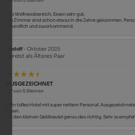
4,5 von 5 Sternen
Top Wellnessbereich, Essen sehr gut,

die Zimmer sind schon etwas in die Jahre gekommen. Perso
freundlich und zuvorkommend.
Rudolf
- Oktober 2025
gereist als Älteres Paar
AUSGEZEICHNET
4,7 von 5 Sternen
Sehr tolles Hotel mit super nettem Personal. Ausgezeichnet
Essen.

Für den kleinen Geldbeutel genau das richtig. Sehr zu empfe