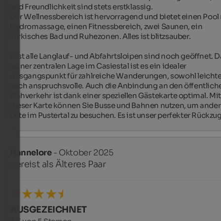
und Freundlichkeit sind stets erstklassig.

Der Wellnessbereich ist hervorragend und bietet einen Pool 
Hydromassage, einen Fitnessbereich, zwei Saunen, ein 
Türkisches Bad und Ruhezonen. Alles ist blitzsauber.

Fast alle Langlauf- und Abfahrtsloipen sind noch geöffnet. D
seiner zentralen Lage im Casiestal ist es ein idealer 
Ausgangspunkt für zahlreiche Wanderungen, sowohl leichte 
auch anspruchsvolle. Auch die Anbindung an den öffentliche
Nahverkehr ist dank einer speziellen Gästekarte optimal. Mit
dieser Karte können Sie Busse und Bahnen nutzen, um ander
Orte im Pustertal zu besuchen. Es ist unser perfekter Rückzug
Hannelore
- Oktober 2025
gereist als Älteres Paar
AUSGEZEICHNET