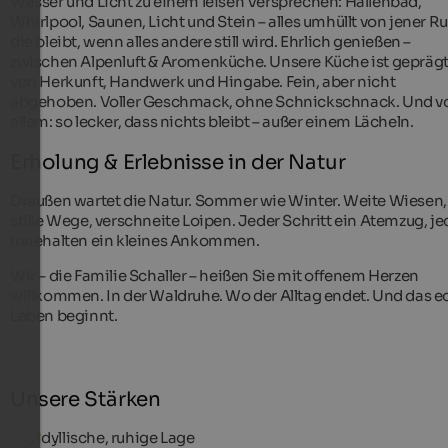
Wasser und Licht zu einem leisen Versprechen: Hallenbad,
Whirlpool, Saunen, Licht und Stein – alles umhüllt von jener R
die bleibt, wenn alles andere still wird. Ehrlich genießen –
zwischen Alpenluft & Aromenküche. Unsere Küche ist gepräg
von Herkunft, Handwerk und Hingabe. Fein, aber nicht
abgehoben. Voller Geschmack, ohne Schnickschnack. Und v
allem: so lecker, dass nichts bleibt – außer einem Lächeln.
Erholung & Erlebnisse in der Natur
Draußen wartet die Natur. Sommer wie Winter. Weite Wiesen,
stille Wege, verschneite Loipen. Jeder Schritt ein Atemzug, je
Innehalten ein kleines Ankommen.
Wir – die Familie Schaller – heißen Sie mit offenem Herzen
willkommen. In der Waldruhe. Wo der Alltag endet. Und das e
Leben beginnt.
Unsere Stärken
Idyllische, ruhige Lage