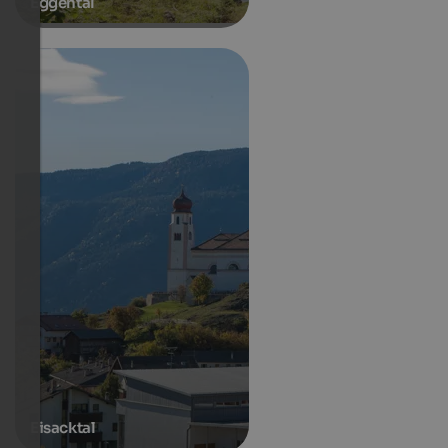
Eggental
Eisacktal