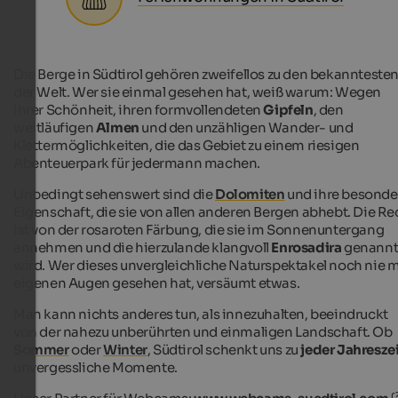
Die Berge in Südtirol gehören zweifellos zu den bekannteste
der Welt. Wer sie einmal gesehen hat, weiß warum: Wegen
ihrer Schönheit, ihren formvollendeten
Gipfeln
, den
weitläufigen
Almen
und den unzähligen Wander- und
Klettermöglichkeiten, die das Gebiet zu einem riesigen
Abenteuerpark für jedermann machen.
Unbedingt sehenswert sind die
Dolomiten
und ihre besonde
Eigenschaft, die sie von allen anderen Bergen abhebt. Die Re
ist von der rosaroten Färbung, die sie im Sonnenuntergang
annehmen und die hierzulande klangvoll
Enrosadira
genann
wird. Wer dieses unvergleichliche Naturspektakel noch nie m
eigenen Augen gesehen hat, versäumt etwas.
Man kann nichts anderes tun, als innezuhalten, beeindruckt
von der nahezu unberührten und einmaligen Landschaft. Ob
Sommer
oder
Winter
, Südtirol schenkt uns zu
jeder Jahresze
unvergessliche Momente.