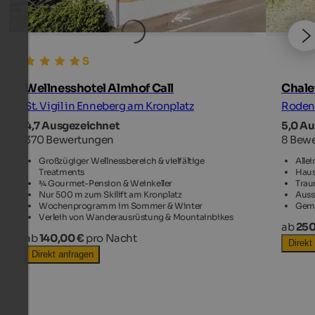
Wellnesshotel Almhof Call
Chalet
St. Vigil in Enneberg am Kronplatz
Rodene
4,7 Ausgezeichnet
5,0 A
370 Bewertungen
8 Bew
Großzügiger Wellnessbereich & vielfältige
Alle
Treatments
Haus
¾ Gourmet-Pension & Weinkeller
Trau
Nur 500 m zum Skilift am Kronplatz
Auss
Wochenprogramm im Sommer & Winter
Gemü
Verleih von Wanderausrüstung & Mountainbikes
ab
250
ab
140,00 €
pro Nacht
Direkt
Direkt anfragen