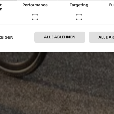
t
Performance
Targeting
Fu
ch
ALLE ABLEHNEN
ZEIGEN
ALLE A