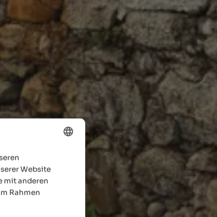
nseren
ENGLISH
nserer Website
GERMAN
e mit anderen
e im Rahmen