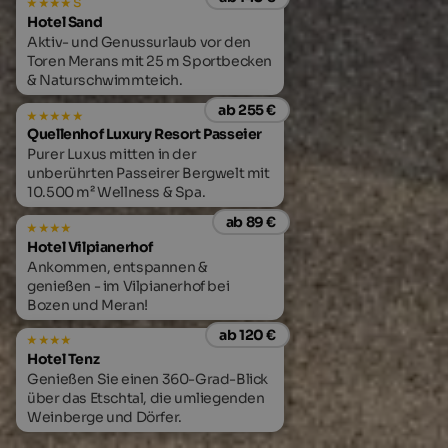
s
Hotel Sand
Aktiv- und Genussurlaub vor den
Toren Merans mit 25 m Sportbecken
& Naturschwimmteich.
ab 255 €
Quellenhof Luxury Resort Passeier
Purer Luxus mitten in der
unberührten Passeirer Bergwelt mit
10.500 m² Wellness & Spa.
ab 89 €
Hotel Vilpianerhof
Ankommen, entspannen &
genießen - im Vilpianerhof bei
Bozen und Meran!
ab 120 €
Hotel Tenz
Genießen Sie einen 360-Grad-Blick
über das Etschtal, die umliegenden
Weinberge und Dörfer.