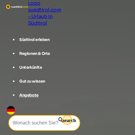
Logo
suedtirol.com
- Urlaub in
Südtirol
Südtirol erleben
Regionen & Orte
Unterkünfte
Gut zu wissen
Angebote
search