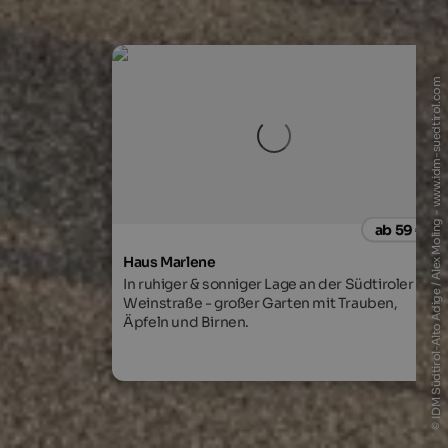
© IDM Südtirol-Alto Adige / Alex Moling - www.idm-suedtirol.com
ab 59 €
Haus Marlene
In ruhiger & sonniger Lage an der Südtiroler
Weinstraße - großer Garten mit Trauben,
Äpfeln und Birnen.