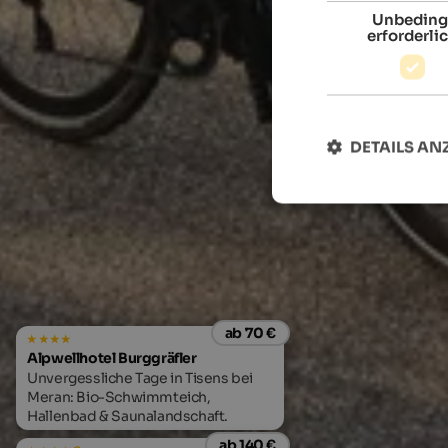
Unbeding
erforderli
DETAILS AN
ab 70 €
Alpwellhotel Burggräfler
Unvergessliche Tage in Tisens bei
Meran: Bio-Schwimmteich,
Hallenbad & Saunalandschaft.
ab 140 €