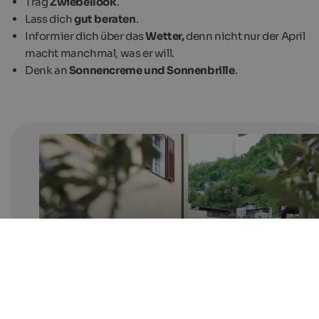
Trag
Zwiebellook
.
Lass dich
gut beraten
.
Informier dich über das
Wetter,
denn nicht nur der April
macht manchmal, was er will.
Denk an
Sonnencreme und Sonnenbrille
.
Frühling auf zwei Rädern
In den Südtiroler Regionen mit mediterranem Klima sta
Bike-Saison schon früh im Jahr.
BikeHotels Südtirol | Ben Wiesenfahrt