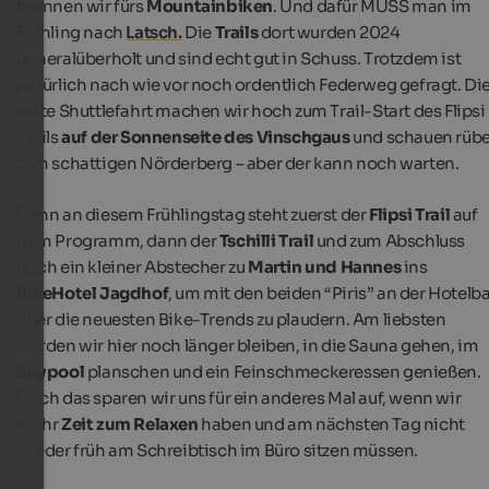
brennen wir fürs
Mountainbiken
. Und dafür MUSS man im
Frühling nach
Latsch.
Die
Trails
dort wurden 2024
generalüberholt und sind echt gut in Schuss. Trotzdem ist
natürlich nach wie vor noch ordentlich Federweg gefragt. Di
erste Shuttlefahrt machen wir hoch zum Trail-Start des
Flipsi
Trails
auf der Sonnenseite des Vinschgaus
und schauen rübe
zum schattigen Nörderberg – aber der kann noch warten.
Denn an diesem Frühlingstag steht zuerst der
Flipsi Trail
auf
dem Programm, dann der
Tschilli Trail
und zum Abschluss
noch ein kleiner Abstecher zu
Martin und Hannes
ins
BikeHotel Jagdhof
, um mit den beiden “Piris” an der Hotelb
über die neuesten Bike-Trends zu plaudern. Am liebsten
würden wir hier noch länger bleiben, in die Sauna gehen, im
Skypool
planschen und ein Feinschmeckeressen genießen.
Doch das sparen wir uns für ein anderes Mal auf, wenn wir
mehr
Zeit zum Relaxen
haben und am nächsten Tag nicht
wieder früh am Schreibtisch im Büro sitzen müssen.