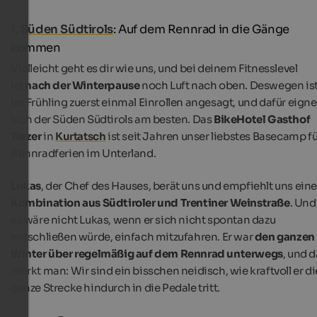
1.
Süden Südtirols
: Auf dem Rennrad in die Gänge
kommen
Vielleicht geht es dir wie uns, und bei deinem Fitnesslevel
ist
nach der Winterpause
noch Luft nach oben. Deswegen is
im Frühling zuerst einmal Einrollen angesagt, und dafür eigne
sich der Süden Südtirols am besten. Das
BikeHotel Gasthof
Terzer
in
Kurtatsch
ist seit Jahren unser liebstes Basecamp fü
Rennradferien im Unterland.
Lukas
, der Chef des Hauses, berät uns und empfiehlt uns ein
Kombination aus Südtiroler und Trentiner Weinstraße
. Und
es wäre nicht Lukas, wenn er sich nicht spontan dazu
entschließen würde, einfach mitzufahren. Er war
den ganzen
Winter über regelmäßig auf dem Rennrad unterwegs
, und 
merkt man: Wir sind ein bisschen neidisch, wie kraftvoll er di
ganze Strecke hindurch in die Pedale tritt.