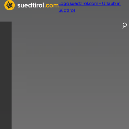
Logo suedtirol.com - Urlaub in
Südtirol