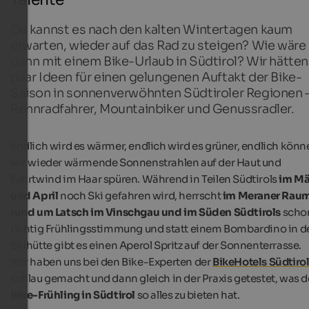
Du kannst es nach den kalten Wintertagen kaum
erwarten, wieder auf das Rad zu steigen? Wie wäre
dann mit einem Bike-Urlaub in Südtirol? Wir hätten
paar Ideen für einen gelungenen Auftakt der Bike-
Saison in sonnenverwöhnten Südtiroler Regionen –
Rennradfahrer, Mountainbiker und Genussradler.
Endlich wird es wärmer, endlich wird es grüner, endlich könn
wir wieder wärmende Sonnenstrahlen auf der Haut und
Fahrtwind im Haar spüren. Während in Teilen Südtirols
im Mä
und April
noch Ski gefahren wird, herrscht
im Meraner Raum
rund um Latsch im Vinschgau und im Süden Südtirols
scho
richtig Frühlingsstimmung und statt einem Bombardino in d
Skihütte gibt es einen Aperol Spritz auf der Sonnenterrasse.
Wir haben uns bei den Bike-Experten der
BikeHotels Südtiro
schlau gemacht und dann gleich in der Praxis getestet, was d
Bike-Frühling in Südtirol
so alles zu bieten hat.