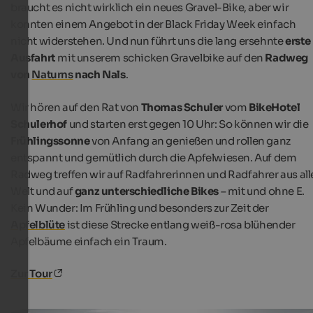
braucht es nicht wirklich ein neues Gravel-Bike, aber wir
konnten einem Angebot in der Black Friday Week einfach
nicht widerstehen. Und nun führt uns die lang ersehnte
erste
Ausfahrt
mit unserem schicken Gravelbike auf den
Radweg
von
Naturns
nach Nals
.
Wir hören auf den Rat von
Thomas Schuler
vom
BikeHotel
Schulerhof
und starten erst gegen 10 Uhr: So können wir die
Frühlingssonne
von Anfang an genießen und rollen ganz
entspannt und gemütlich durch die Apfelwiesen. Auf dem
Radweg treffen wir auf Radfahrerinnen und Radfahrer aus all
Welt und auf
ganz unterschiedliche Bikes
– mit und ohne E.
Kein Wunder: Im Frühling und besonders zur Zeit der
Apfelblüte
ist diese Strecke entlang weiß-rosa blühender
Apfelbäume einfach ein Traum.
Zur Tour