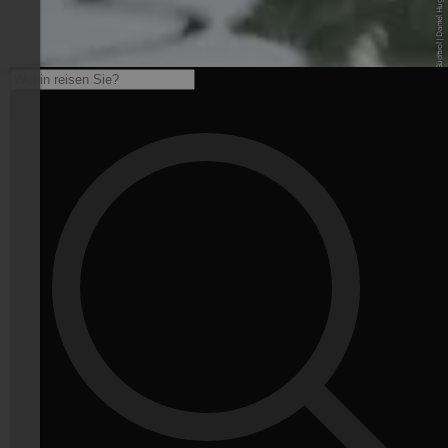
© BikeHotels Südtirol | Daniel Hug - www.bikehotels.it