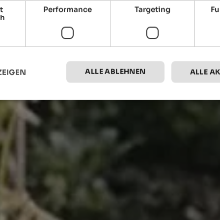
t
Performance
Targeting
Fu
ch
ALLE ABLEHNEN
ZEIGEN
ALLE A