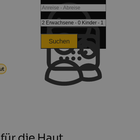
Suchen
ut
ür die Haut