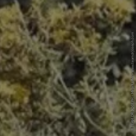
© TEAM DR JOSEPH - Mirja Kofler - www.teamdrjoseph.com