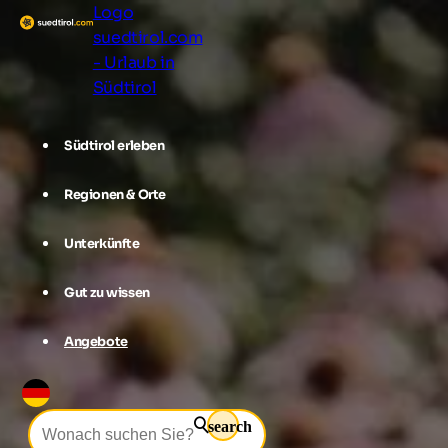
Logo
suedtirol.com
- Urlaub in
Südtirol
Südtirol erleben
Regionen & Orte
Unterkünfte
Gut zu wissen
Angebote
search