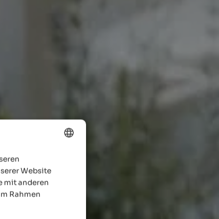
nseren
ENGLISH
nserer Website
GERMAN
e mit anderen
e im Rahmen