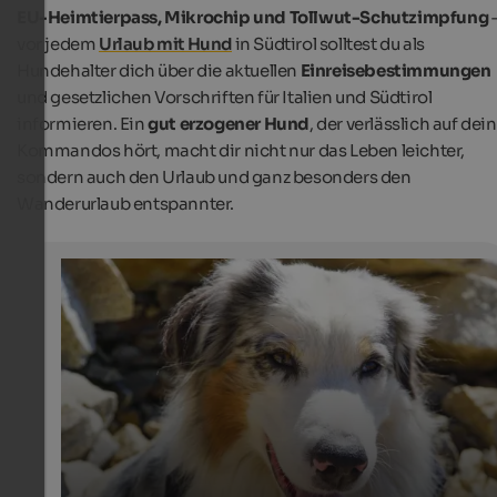
EU-Heimtierpass, Mikrochip und Tollwut-Schutzimpfung
vor jedem
Urlaub mit Hund
in Südtirol solltest du als
Hundehalter dich über die aktuellen
Einreisebestimmungen
und gesetzlichen Vorschriften für Italien und Südtirol
informieren. Ein
gut erzogener Hund
, der verlässlich auf dei
Kommandos hört, macht dir nicht nur das Leben leichter,
sondern auch den Urlaub und ganz besonders den
Wanderurlaub entspannter.
Wandern mit Hund in Südtirol
Südtirol mit seiner traumhaften Bergwelt und vielen
hundefreundlichen Unterkünften eignet sich perfekt fü
Wanderurlaub mit Hund.
Internet Consulting | Adam Ungericht