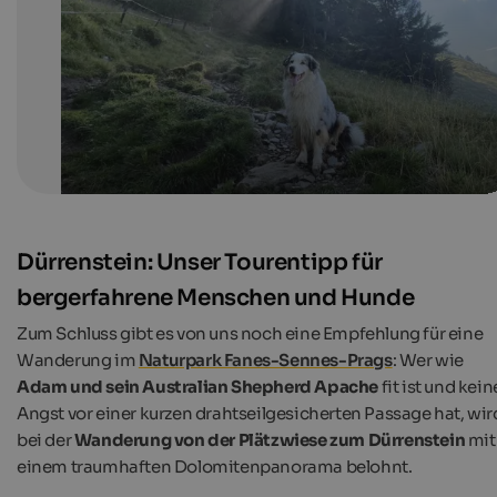
Internet Consulting | Adam Ungericht
Dürrenstein: Unser Tourentipp für
bergerfahrene Menschen und Hunde
Zum Schluss gibt es von uns noch eine Empfehlung für eine
Wanderung im
Naturpark Fanes-Sennes-Prags
: Wer wie
Adam und sein Australian Shepherd Apache
fit ist und kein
Angst vor einer kurzen drahtseilgesicherten Passage hat, wir
bei der
Wanderung von der Plätzwiese zum Dürrenstein
mit
einem traumhaften Dolomitenpanorama belohnt.