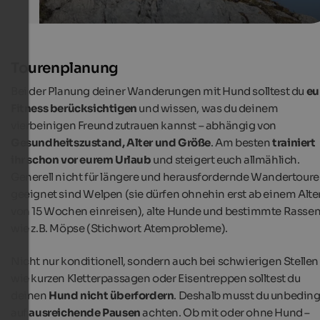
Tourenplanung
Bei der Planung deiner Wanderungen mit Hund solltest du
eu
Fitness berücksichtigen
und wissen, was du deinem
vierbeinigen Freund zutrauen kannst – abhängig von
Gesundheitszustand, Alter und Größe
. Am besten
trainiert
ihr schon vor eurem Urlaub
und steigert euch allmählich.
Generell nicht für längere und herausfordernde Wandertour
geeignet sind Welpen (sie dürfen ohnehin erst ab einem Alte
von 15 Wochen einreisen), alte Hunde und bestimmte Rasse
wie z.B. Möpse (Stichwort Atemprobleme).
Nicht nur konditionell, sondern auch bei schwierigen Stellen
wie kurzen Kletterpassagen oder Eisentreppen solltest du
deinen
Hund nicht überfordern
. Deshalb musst du unbeding
auf
ausreichende Pausen
achten. Ob mit oder ohne Hund –