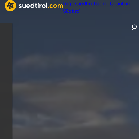
Logo suedtirol.com - Urlaub in
Südtirol