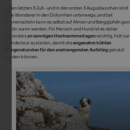
In den letzten 3 Juli- und in den ersten 3 Augustwochen sind
viele Wanderer in den Dolomiten unterwegs, und bei
Sonnenschein kann es selbst auf Almen und Berggipfeln gan
schön warm werden. Für Mensch und Hund ist es daher
besonders
an sonnigen Hochsommertagen
wichtig, früh zur
Wandertour zu starten, damit die
angenehm kühlen
Morgenstunden für den anstrengenden Aufstieg
genutzt
werden können.
Wandern mit Hund in den Dolomiten
Im Hochsommer kann es an sonnigen Felswänden auch
Höhe sehr warm werden.
Internet Consulting | Adam Ungericht