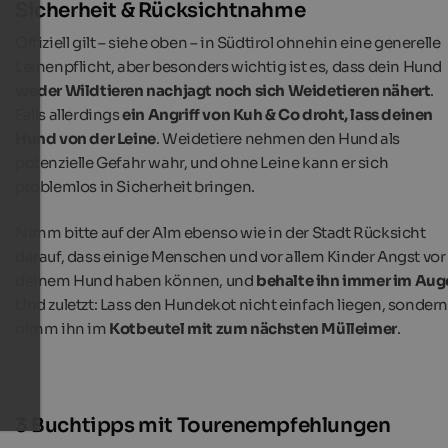
Sicherheit & Rücksichtnahme
Offiziell gilt – siehe oben – in Südtirol ohnehin eine generelle
Leinenpflicht, aber besonders wichtig ist es, dass dein Hund
weder Wildtieren nachjagt noch sich Weidetieren nähert
.
Falls allerdings
ein Angriff von Kuh & Co droht, lass deinen
Hund von der Leine
. Weidetiere nehmen den Hund als
potenzielle Gefahr wahr, und ohne Leine kann er sich
problemlos in Sicherheit bringen.
Nimm bitte auf der Alm ebenso wie in der Stadt Rücksicht
darauf, dass einige Menschen und vor allem Kinder Angst vor
deinem Hund haben können, und
behalte ihn immer im Aug
Und zuletzt: Lass den Hundekot nicht einfach liegen, sonder
nimm ihn im
Kotbeutel mit zum nächsten Mülleimer
.
3 Buchtipps mit Tourenempfehlungen