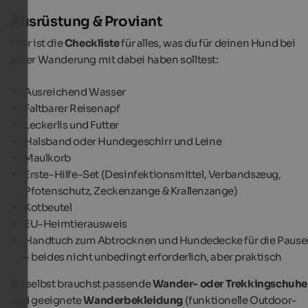
Ausrüstung & Proviant
Hier ist die
Checkliste
für alles, was du für deinen Hund bei
einer Wanderung mit dabei haben solltest:
Ausreichend Wasser
Faltbarer Reisenapf
Leckerlis und Futter
Halsband oder Hundegeschirr und Leine
Maulkorb
Erste-Hilfe-Set (Desinfektionsmittel, Verbandszeug,
Pfotenschutz, Zeckenzange & Krallenzange)
Kotbeutel
EU-Heimtierausweis
Handtuch zum Abtrocknen und Hundedecke für die Pause
– beides nicht unbedingt erforderlich, aber praktisch
Du selbst brauchst passende
Wander- oder Trekkingschuhe
und geeignete
Wanderbekleidung
(funktionelle Outdoor-