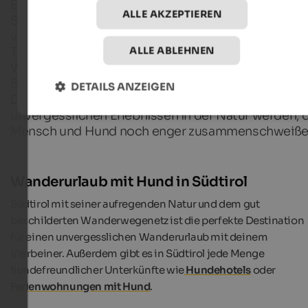
Ein Wanderurlaub mit Hund in den Dolomiten in
ALLE AKZEPTIEREN
Südtirol ist eine Superidee, allerdings solltest du a
verantwortungsbewusster Hundebesitzer dabei ei
ALLE ABLEHNEN
Tipps beachten, damit die Urlaubszeit mit
Wanderungen dir und deinem vierbeinigen Gefähr
Spaß macht. Wir verraten dir, wie Wandertouren in
DETAILS ANZEIGEN
Dolomiten auf 2 Beinen und 4 Pfoten zu
unvergesslichen Erlebnissen in der Natur werden, 
Mensch und Hund noch enger zusammenschweiße
Wanderurlaub mit Hund in Südtirol
Südtirol mit seiner aufregenden Natur und dem gut
beschilderten Wanderwegenetz ist die perfekte Destination
für einen unvergesslichen Wanderurlaub mit deinem
Vierbeiner. Außerdem gibt es in Südtirol jede Menge
hundefreundlicher Unterkünfte wie
Hundehotels
oder
Ferienwohnungen mit Hund
.