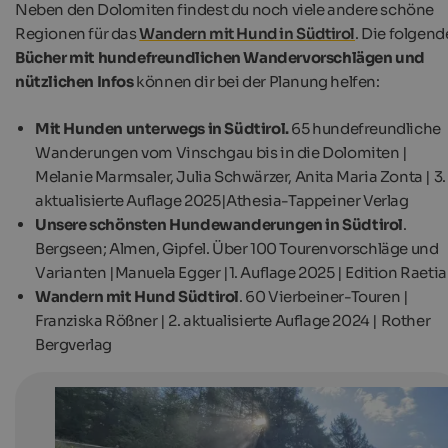
Neben den Dolomiten findest du noch viele andere schöne
Regionen für das
Wandern mit Hund in Südtirol
. Die folgen
Bücher mit hundefreundlichen Wandervorschlägen und
nützlichen Infos
können dir bei der Planung helfen:
Mit Hunden unterwegs in Südtirol.
65 hundefreundliche
Wanderungen vom Vinschgau bis in die Dolomiten |
Melanie Marmsaler, Julia Schwärzer, Anita Maria Zonta | 3.
aktualisierte Auflage 2025|Athesia-Tappeiner Verlag
Unsere schönsten Hundewanderungen in Südtirol
.
Bergseen; Almen, Gipfel. Über 100 Tourenvorschläge und
Varianten |Manuela Egger |1. Auflage 2025 | Edition Raetia
Wandern mit Hund Südtirol
. 60 Vierbeiner-Touren |
Franziska Rößner | 2. aktualisierte Auflage 2024 | Rother
Bergverlag
Wandern mit Hund in Südtirol
Neben den Dolomiten gibt es in Südtirol noch viele an
schöne Regionen für Wanderungen mit Hund.