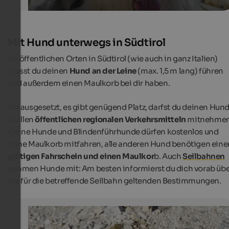
Mit Hund unterwegs in Südtirol
An öffentlichen Orten in Südtirol (wie auch in ganz Italien)
musst du deinen
Hund an der Leine
(max. 1,5 m lang) führen
und außerdem einen Maulkorb bei dir haben.
Vorausgesetzt, es gibt genügend Platz, darfst du deinen Hun
in allen
öffentlichen regionalen Verkehrsmitteln
mitnehmen
Kleine Hunde und Blindenführhunde dürfen kostenlos und
ohne Maulkorb mitfahren, alle anderen Hund benötigen eine
gültigen Fahrschein und einen Maulkor
b. Auch
Seilbahnen
nehmen Hunde mit: Am besten informierst du dich vorab üb
die für die betreffende Seilbahn geltenden Bestimmungen.
Wandern mit Hund in Südtirol
Wer mit Hund in Südtirol unterwegs ist, muss einige Di