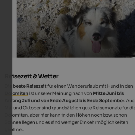
die Leinenpflicht beachten.
Internet Consulting | Adam Ungericht
Reisezeit & Wetter
Die
beste Reisezeit
für einen Wanderurlaub mit Hund in den
Dolomiten
ist unserer Meinung nach von
Mitte Juni bis
Anfang Juli und von Ende August bis Ende September
. Au
Mai und Oktober sind grundsätzlich gute Reisemonate für di
Dolomiten, aber hier kann in den Höhen noch bzw. schon
Schnee liegen und es sind weniger Einkehrmöglichkeiten
geöffnet.