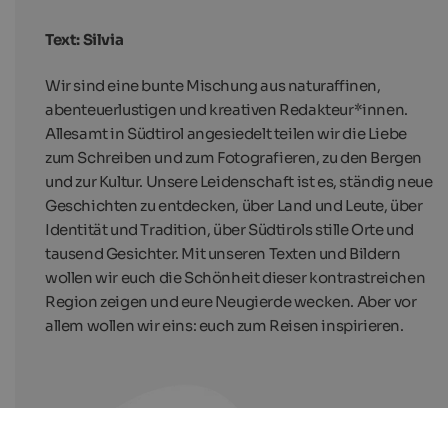
Text: Silvia
Wir sind eine bunte Mischung aus naturaffinen,
abenteuerlustigen und kreativen Redakteur*innen.
Allesamt in Südtirol angesiedelt teilen wir die Liebe
zum Schreiben und zum Fotografieren, zu den Bergen
und zur Kultur. Unsere Leidenschaft ist es, ständig neue
Geschichten zu entdecken, über Land und Leute, über
Identität und Tradition, über Südtirols stille Orte und
tausend Gesichter. Mit unseren Texten und Bildern
wollen wir euch die Schönheit dieser kontrastreichen
Region zeigen und eure Neugierde wecken. Aber vor
allem wollen wir eins: euch zum Reisen inspirieren.