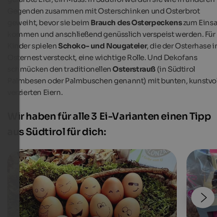
Gegenden
zusammen mit Osterschinken und Osterbrot
geweiht, bevor sie beim
Brauch des Osterpeckens
zum Einsa
kommen und anschließend genüsslich verspeist werden. Für
Kinder spielen
Schoko- und Nougateier
, die der Osterhase 
Osternest versteckt, eine wichtige Rolle. Und Dekofans
schmücken den traditionellen
Osterstrauß
(in Südtirol
Palmbesen oder Palmbuschen genannt) mit bunten, kunstvol
verzierten Eiern.
Wir haben für alle 3 Ei-Varianten einen Tipp
aus Südtirol für dich: