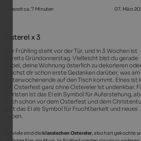
Lesezeit ca.
7
Minuten
07. März 20
Osterei x 3
Der Frühling steht vor der Tür, und in 3 Wochen ist
bereits Gründonnerstag. Vielleicht bist du gerade
dabei, deine Wohnung österlich zu dekorieren ode
machst dir schon erste Gedanken darüber, was am
Osterwochenende auf den Tisch kommt. Eines ist k
Ein Osterfest ganz ohne Ostereier ist undenkbar. F
Christen ist das Ei ein Symbol für Auferstehung, ab
auch schon vor dem Osterfest und dem Christent
galt das Ei als Symbol für Fruchtbarkeit und neues
Leben.
Für viele sind die
klassischen Ostereier
, also hart gekochte u
gefärbte Eier, ein Muss. In Südtirol werden sie wie in anderen