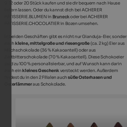
9, 12 oder 20 Stück kaufen und sie dir bequem nach Hause
liefern lassen. Oder du kannst dich bei
ACHERER
PATISSERIE.BLUMEN
in
Bruneck
oder bei
ACHERER
PATISSERIE.CHOCOLATIER
in Bozen
umsehen.
In beiden Geschäften gibt es nicht nur Gianduja-Eier, sonde
auch
kleine, mittelgroße und riesengroße
(ca. 2 kg) Eier aus
Milchschokolade (36 % Kakaoanteil) oder aus
Zartbitterschokolade (70 % Kakaoanteil). Diese Schokoeier
sind zu
100 % personalisierbar, und auf Wunsch kann darin
auch ein
kleines Geschenk
versteckt werden. Außerdem
findest du in den 2 Filialen auch
süße Osterhasen und
Osterlämmer
aus Schokolade.
Ostereier - Acherer Patisserie.Blumen
Die köstlichen und dekorativen Schokolade-Eier von A
Patisserie.Blumen