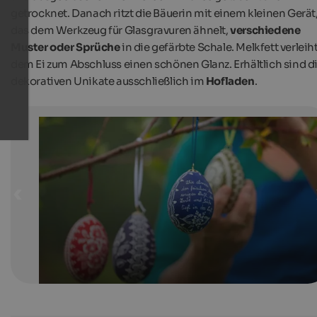
getrocknet. Danach ritzt die Bäuerin mit einem kleinen Gerät
das dem Werkzeug für Glasgravuren ähnelt,
verschiedene
Muster oder Sprüche
in die gefärbte Schale. Melkfett verleih
dem Ei zum Abschluss einen schönen Glanz. Erhältlich sind d
dekorativen Unikate ausschließlich im
Hofladen
.
Ostereier - Gamsegghof
Die kunstvoll verzierten Gänseeier vom Gamsegghof e
sich perfekt für einen besonders schönen Osterstrauß.
Gamsegghof