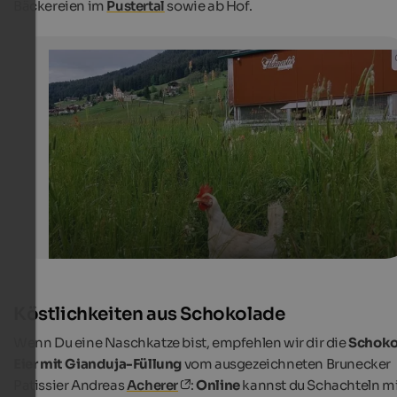
Bäckereien im
Pustertal
sowie ab Hof.
Ostereier - Hintnerhof
Die Hühner des Hintnerhofs mitten in der grünen Wiese
Hintnerhof
Köstlichkeiten aus Schokolade
Wenn Du eine Naschkatze bist, empfehlen wir dir die
Schok
Eier mit Gianduja-Füllung
vom ausgezeichneten Brunecker
Patissier Andreas
Acherer
:
Online
kannst du Schachteln m