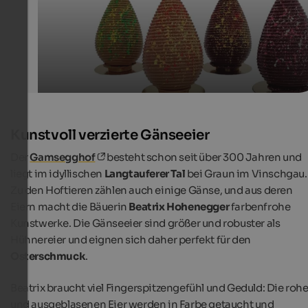
Acherer Patisserie.Blumen
Kunstvoll verzierte Gänseeier
Der
Gamsegghof
besteht schon seit über 300 Jahren und
liegt im idyllischen
Langtauferer Tal
bei Graun im Vinschgau.
Zu den Hoftieren zählen auch einige Gänse, und aus deren
Eiern macht die Bäuerin
Beatrix Hohenegger
farbenfrohe
Kunstwerke. Die Gänseeier sind größer und robuster als
Hühnereier und eignen sich daher perfekt für den
Osterschmuck
.
Beatrix braucht viel Fingerspitzengefühl und Geduld: Die roh
und ausgeblasenen Eier werden in Farbe getaucht und