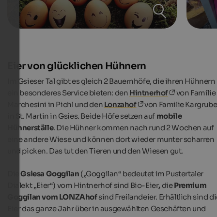
Eier von glücklichen Hühnern
Im Gsieser Tal gibt es gleich 2 Bauernhöfe, die ihren Hühnern
ein besonderes Service bieten: den
Hintnerhof
von Familie
Marchesini in Pichl und den
Lonzahof
von Familie Kargrube
in St. Martin in Gsies. Beide Höfe setzen auf
mobile
Hühnerställe
. Die Hühner kommen nach rund 2 Wochen auf
eine andere Wiese und können dort wieder munter scharren
und picken. Das tut den Tieren und den Wiesen gut.
Die
Gsiesa Goggilan
(„Goggilan“ bedeutet im Pustertaler
Dialekt „Eier“) vom Hintnerhof sind Bio-Eier
,
die
Premium
Goggilan vom LONZAhof
sind Freilandeier. Erhältlich sind d
Eier das ganze Jahr über in ausgewählten Geschäften und