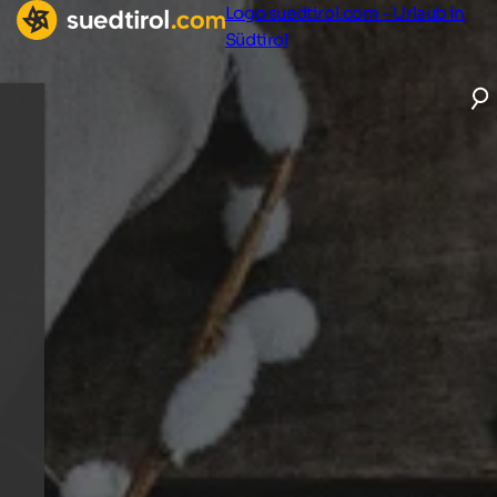
Logo suedtirol.com - Urlaub in
Südtirol