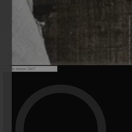
© Image by Deborah Hudson from Pixabay - https://pixabay.com