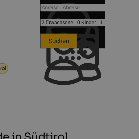
Suchen
rol
e in Südtirol