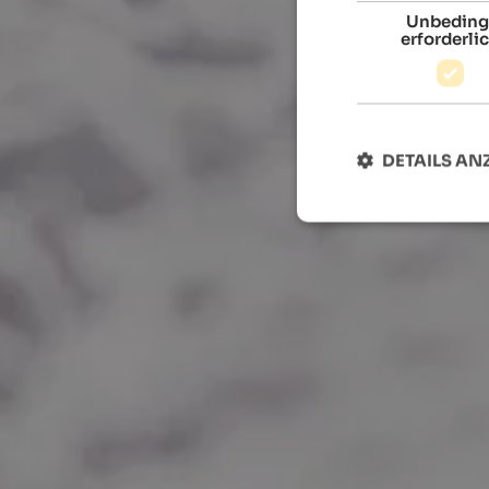
Unbeding
erforderli
DETAILS AN