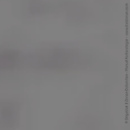
© Skigebiet 3 Zinnen Dolomiten - Manuel Kottersteger - www.dreizinnen.com