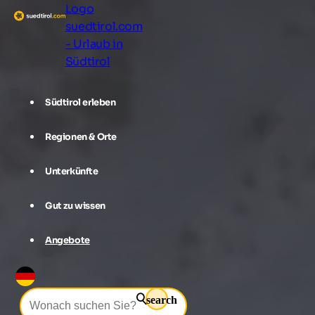
Logo
suedtirol.com
- Urlaub in
Südtirol
Südtirol erleben
Regionen & Orte
Unterkünfte
Gut zu wissen
Angebote
search