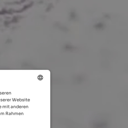
nseren
ENGLISH
nserer Website
GERMAN
e mit anderen
e im Rahmen