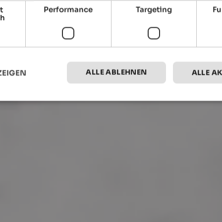
t
Performance
Targeting
Fu
ch
ALLE ABLEHNEN
ZEIGEN
ALLE A