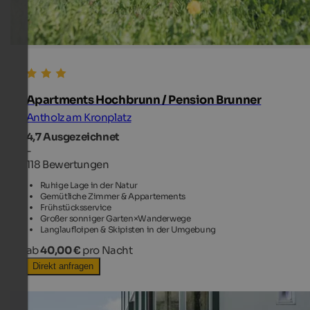
Apartments Hochbrunn / Pension Brunner
Antholz am Kronplatz
4,7
Ausgezeichnet
-
118 Bewertungen
Ruhige Lage in der Natur
Gemütliche Zimmer & Appartements
Frühstücksservice
Großer sonniger Garten×Wanderwege
Langlaufloipen & Skipisten in der Umgebung
ab
40,00 €
pro Nacht
Direkt anfragen