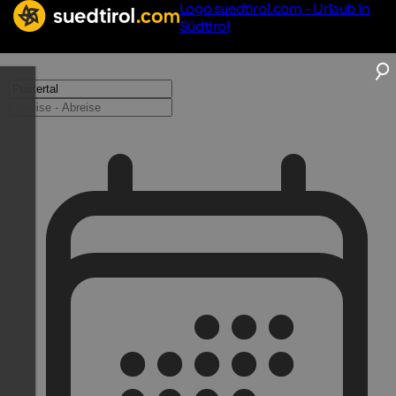
Logo suedtirol.com - Urlaub in
Südtirol