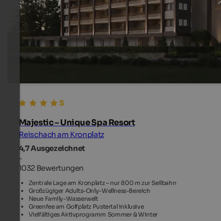
Majestic – Unique Spa Resort
Reischach am Kronplatz
4,7
Ausgezeichnet
-
1032 Bewertungen
Zentrale Lage am Kronplatz – nur 800 m zur Seilbahn
Großzügiger Adults-Only-Wellness-Bereich
Neue Family-Wasserwelt
Greenfee am Golfplatz Pustertal inklusive
Vielfältiges Aktivprogramm Sommer & Winter