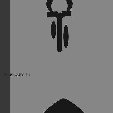
BikeHotels