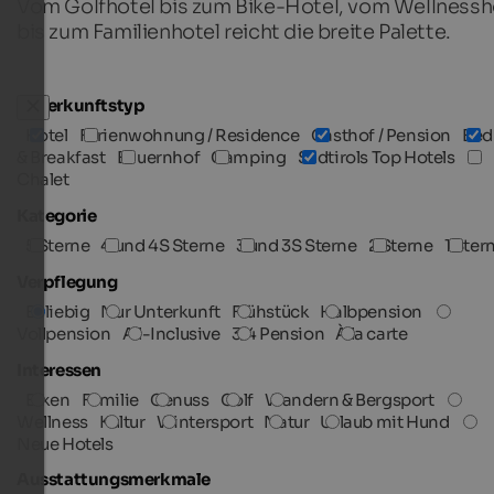
Vom Golfhotel bis zum Bike-Hotel, vom Wellnessh
bis zum Familienhotel reicht die breite Palette.
Unterkunftstyp
Hotel
Ferienwohnung / Residence
Gasthof / Pension
Bed
& Breakfast
Bauernhof
Camping
Südtirols Top Hotels
Chalet
Kategorie
5 Sterne
4 und 4S Sterne
3 und 3S Sterne
2 Sterne
1 Ster
Verpflegung
Beliebig
Nur Unterkunft
Frühstück
Halbpension
Vollpension
All-Inclusive
3/4 Pension
À la carte
Interessen
Biken
Familie
Genuss
Golf
Wandern & Bergsport
Wellness
Kultur
Wintersport
Natur
Urlaub mit Hund
Neue Hotels
Ausstattungsmerkmale