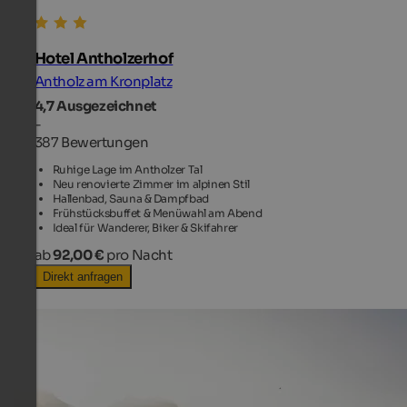
Hotel Antholzerhof
Antholz am Kronplatz
4,7
Ausgezeichnet
-
387 Bewertungen
Ruhige Lage im Antholzer Tal
Neu renovierte Zimmer im alpinen Stil
Hallenbad, Sauna & Dampfbad
Frühstücksbuffet & Menüwahl am Abend
Ideal für Wanderer, Biker & Skifahrer
ab
92,00 €
pro Nacht
Direkt anfragen