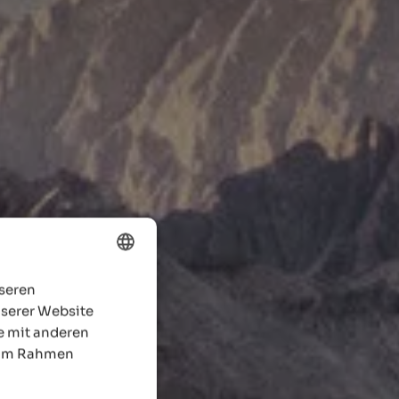
nseren
ENGLISH
nserer Website
GERMAN
e mit anderen
e im Rahmen