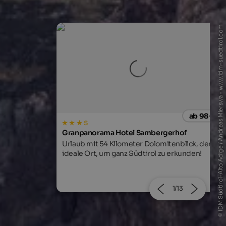
© IDM Südtirol-Alto Adige / Andreas Mierswa - www.idm-suedtirol.com
ab 98 €
ab 255
rgerhof
Quellenhof Luxury Resort Passeier
mitenblick, der
Purer Luxus mitten in der unberührten
zu erkunden!
Passeirer Bergwelt mit 10.500 m² Wellness
& Spa.
2/13