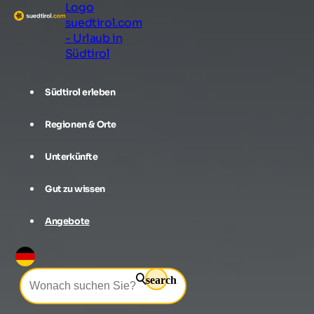
Logo
suedtirol.com
- Urlaub in
Südtirol
Südtirol erleben
Regionen & Orte
Unterkünfte
Gut zu wissen
Angebote
search