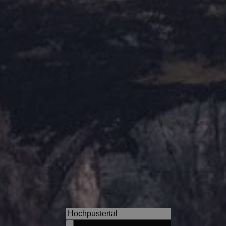
s
Granpanorama Hotel Sambe
Urlaub mit 54 Kilometer Dolo
ideale Ort, um ganz Südtirol 