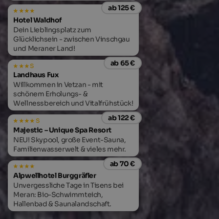
ab 125 €
Hotel Waldhof
Dein Lieblingsplatz zum
Glücklichsein - zwischen Vinschgau
und Meraner Land!
ab 65 €
s
Landhaus Fux
Willkommen in Vetzan - mit
schönem Erholungs- &
Wellnessbereich und Vitalfrühstück!
ab 122 €
s
Majestic – Unique Spa Resort
NEU! Skypool, große Event-Sauna,
Familienwasserwelt & vieles mehr.
ab 70 €
Alpwellhotel Burggräfler
Unvergessliche Tage in Tisens bei
Meran: Bio-Schwimmteich,
Hallenbad & Saunalandschaft.