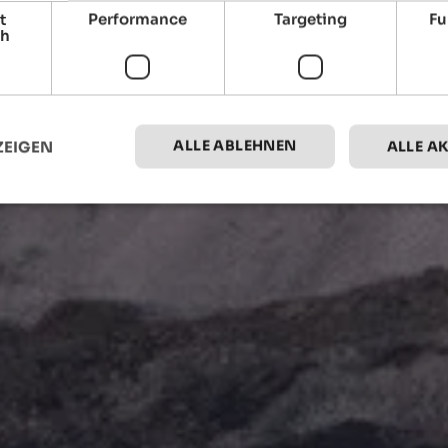
t
Performance
Targeting
Fu
ch
ALLE ABLEHNEN
ZEIGEN
ALLE A