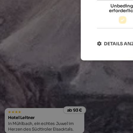
Unbeding
erforderli
DETAILS AN
ab 93 €
Hotel Leitner
In Mühlbach, ein echtes Juwel im
Herzen des Südtiroler Eisacktals.