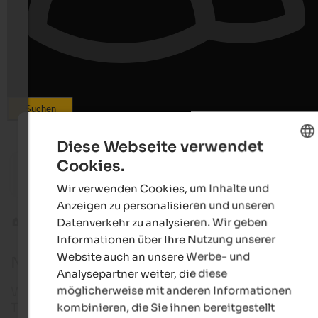
Suchen
Diese Webseite verwendet
ab 166 €
Cookies.
ENGLISH
MIRABELL DOLOMITES HOTEL
SOLVIE 
Wir verwenden Cookies, um Inhalte und
Luxury . Ayurveda & SPA | Olang am Kronplatz
Sporthot
GERMAN
Anzeigen zu personalisieren und unseren
Datenverkehr zu analysieren. Wir geben
Naturparks
Trudner Horn
Informationen über Ihre Nutzung unserer
Website auch an unsere Werbe- und
Naturpark Trudner Horn
Analysepartner weiter, die diese
möglicherweise mit anderen Informationen
Wald und Moor, Wiese und Moos – der Naturpark
kombinieren, die Sie ihnen bereitgestellt
Trudner Horn bietet keine imposanten Dreitausend