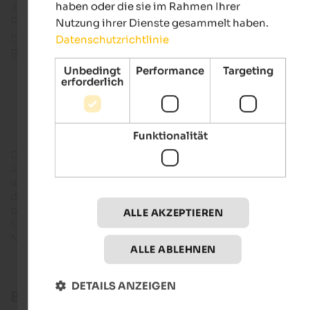
aber dafür eine unglaubliche Vielfalt an Tieren und
haben oder die sie im Rahmen Ihrer
Pflanzen. Und durch den kurzen Winter lässt sich hi
Nutzung ihrer Dienste gesammelt haben.
bei Wanderungen beinahe das ganze Jahr über
Datenschutzrichtlinie
Blühendes und Grünendes entdecken.
Unbedingt
Performance
Targeting
erforderlich
Naturhotels in Südtirol
Funktionalität
Der Naturpark Trudner Horn ganz im
Süden von Südtirol
ist 
artenreichste Südtiroler Naturpark. Er umschließt einen
waldreichen Bergrücken zwischen
Etschtal und Cembratal
,
der aus bräunlich rotem Quarzporphyr und hellem Dolomitka
besteht und daher besonders schöne Kontraste bietet. Der
ALLE AKZEPTIEREN
1.781 m hohe Gipfel des Trudner Horns liegt knapp hinter der
Naturpark- und Landesgrenze im Trentino.
ALLE ABLEHNEN
DETAILS ANZEIGEN
Biodiversität