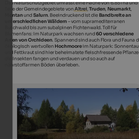
Das Naturschutzgebiet umfasst eine Fläche von 6.851 ha und
Teile der Gemeindegebiete von
Altrei
,
Truden
,
Neumarkt
,
Montan
und
Salurn
. Beeindruckend ist die
Bandbreite an
unterschiedlichen Wäldern
– vom supramediterranen
Buschwald bis zum subalpinen Fichtenwald. Toll für
Blumenfans: Im Naturpark wachsen rund
60 verschiedene
Arten von Orchideen
. Spannend sind auch Flora und Fauna d
ökologisch wertvollen
Hochmoore
im Naturpark: Sonnentau
und Fettkraut sind hier beheimatete fleischfressende Pflanze
die Insekten fangen und verdauen und so auch auf
nährstoffarmen Böden überleben.
Wanderung zur Peraschupf im Naturpark Trudner Hor
Während einer Wanderung zur Peraschupf (Schupf=Sc
können Sie die herrliche Landschaft des Naturparks Tr
Horn erkunden.
Amt für Naturparke