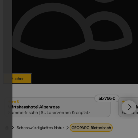
Suchen
ab 756 €
s
Wirtshaushotel Alpenrose
Hotel Ti
Sommerfrische | St. Lorenzen am Kronplatz
Gourmet
Sehenswürdigkeiten Natur
GEOPARC Bletterbach