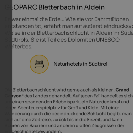
GEOPARC Bletterbach in Aldein
Es war einmal die Erde… Wie sie vor Jahrmillionen
entstanden ist, erfährt man auf äußerst eindrucksv
Weise in der Bletterbachschlucht in Aldein im Süd
Südtirols. Sie ist Teil des Dolomiten UNESCO
Welterbes.
Naturhotels in Südtirol
Die Bletterbachschlucht wird gerne auch als kleiner „
Grand
Canyon
“ des Landes gehandelt. Auf jeden Fall handelt es sic
um einen spannenden Erlebnispark, ein Naturdenkmal und
einen Abenteuerspielplatz für Groß und Klein. Mit einer
Wanderung durch die beeindruckende Schlucht begibt man
sich auf eine Zeitreise, zurück bis in die Eiszeit, und kann
Spuren von Sauriern und anderen uralten Zeugnissen der
Erdgeschichte bewundern.