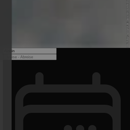
© IDM Südtirol-Alto Adige / oooyeah.de - www.idm-suedtirol.com