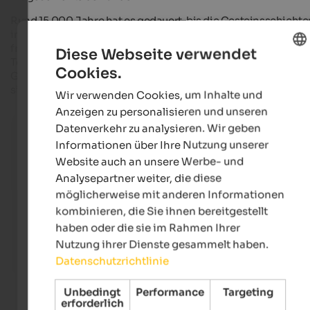
Rund 15.000 Jahre hat es gedauert, bis die Gesteinsschichte
in der Bletterbachschlucht ihre letzten Geheimnisse
freigegeben haben. Schicht für Schicht hat der Bletterbach
Diese Webseite verwendet
Tonnen von Gestein abgetragen, sodass unterschiedlichste
Cookies.
Gesteinsarten, aber auch
Fossilien
und
Spuren von Sauriern
ENGLISH
sichtbar wurden.
Wir verwenden Cookies, um Inhalte und
GERMAN
Anzeigen zu personalisieren und unseren
Bletterbach: Reise durch die Erdgeschichte
Datenverkehr zu analysieren. Wir geben
Eine Wanderung durch die Bletterbachschlucht gewähr
Informationen über Ihre Nutzung unserer
spannenden Einblick in den Aufbau der Dolomiten.
Website auch an unsere Werbe- und
Analysepartner weiter, die diese
Internet Consulting
möglicherweise mit anderen Informationen
kombinieren, die Sie ihnen bereitgestellt
haben oder die sie im Rahmen Ihrer
Nutzung ihrer Dienste gesammelt haben.
Datenschutzrichtlinie
Unbedingt
Performance
Targeting
erforderlich