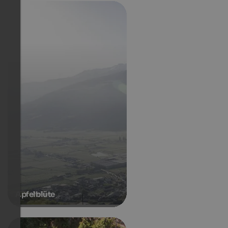
Apfelblüte