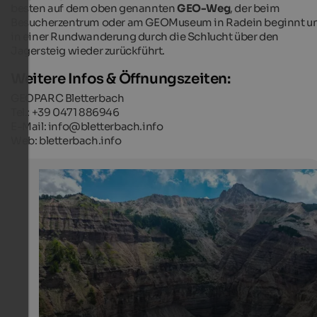
besten auf dem oben genannten
GEO-Weg
, der beim
Besucherzentrum oder am GEOMuseum in Radein beginnt u
in einer Rundwanderung durch die Schlucht über den
Jagersteig wieder zurückführt.
Weitere Infos & Öffnungszeiten:
GEOPARC Bletterbach
Tel.: +39 0471 886946
E-Mail: info@bletterbach.info
Web: bletterbach.info
Weißhorn & Bletterbachschlucht
Neben der Bletterbachschlucht selbst ist auch der Pa
Gipfel des Weißhorn ein beliebtes Wanderziel.
Internet Consulting