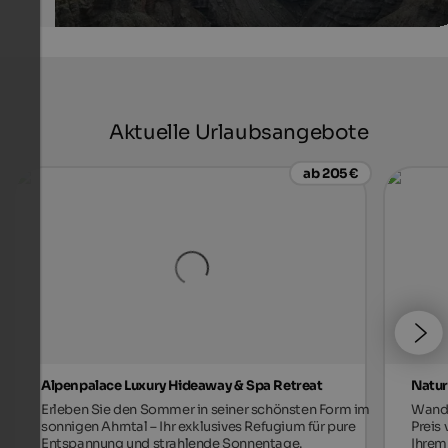
Aktuelle Urlaubsangebote
ab 205 €
Alpenpalace Luxury Hideaway & Spa Retreat
Natur
Erleben Sie den Sommer in seiner schönsten Form im
Wande
sonnigen Ahrntal – Ihr exklusives Refugium für pure
Preis
Entspannung und strahlende Sonnentage.
Ihrem