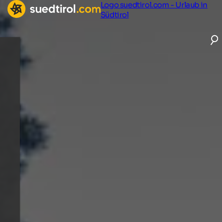
Logo suedtirol.com - Urlaub in
Südtirol