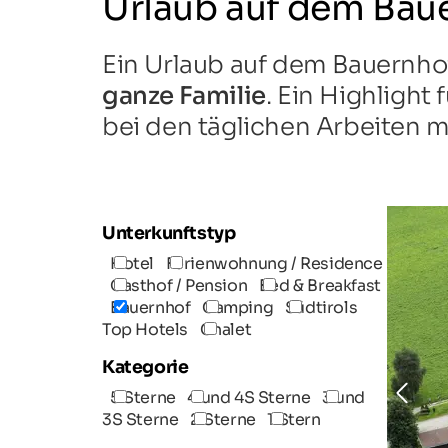
Urlaub auf dem Baue
Ein Urlaub auf dem Bauernhof i
ganze Familie
. Ein Highlight
bei den täglichen Arbeiten 
Unterkunftstyp
Hotel
Ferienwohnung / Residence
Gasthof / Pension
Bed & Breakfast
Bauernhof
Camping
Südtirols
Top Hotels
Chalet
Kategorie
5 Sterne
4 und 4S Sterne
3 und
3S Sterne
2 Sterne
1 Stern