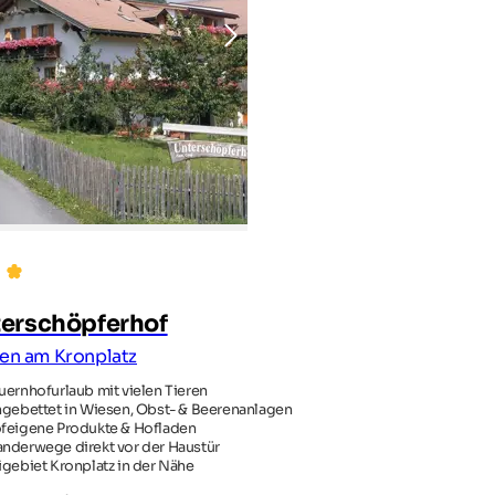
erschöpferhof
zen am Kronplatz
uernhofurlaub mit vielen Tieren
ngebettet in Wiesen, Obst- & Beerenanlagen
feigene Produkte & Hofladen
nderwege direkt vor der Haustür
igebiet Kronplatz in der Nähe