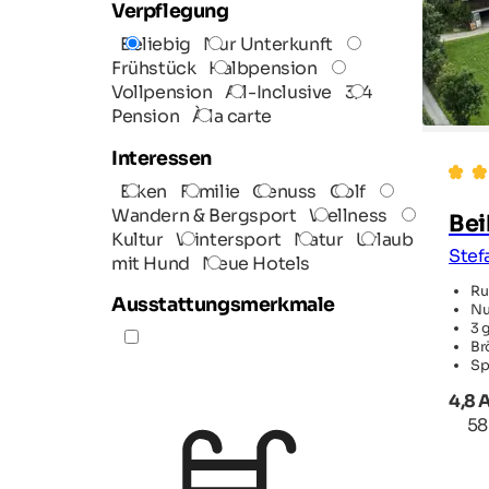
Verpflegung
Beliebig
Nur Unterkunft
Frühstück
Halbpension
Vollpension
All-Inclusive
3/4
Pension
À la carte
Interessen
Biken
Familie
Genuss
Golf
Wandern & Bergsport
Wellness
Bei
Kultur
Wintersport
Natur
Urlaub
Stef
mit Hund
Neue Hotels
Ru
Ausstattungsmerkmale
Nu
3 
Br
Sp
4,8 
58