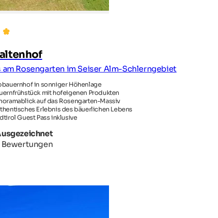
altenhof
s am Rosengarten im Seiser Alm-Schlerngebiet
obauernhof in sonniger Höhenlage
uernfrühstück mit hofeigenen Produkten
noramablick auf das Rosengarten-Massiv
thentisches Erlebnis des bäuerlichen Lebens
dtirol Guest Pass inklusive
Ausgezeichnet
 Bewertungen