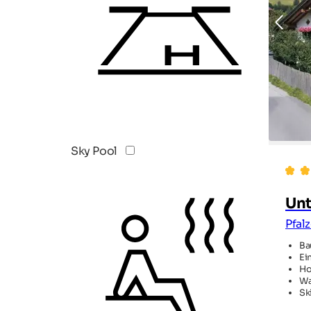
Sky Pool
Unt
Pfal
Ba
Ei
Ho
Wa
Sk