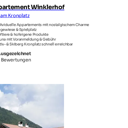
artement Winklerhof
 am Kronplatz
dividuelle Appartements mit nostalgischem Charme
egewiese & Spielplatz
ftiere & hofeigene Produkte
una mit Voranmeldung & Gebühr
tiv- & Skiberg Kronplatz schnell erreichbar
Ausgezeichnet
9 Bewertungen