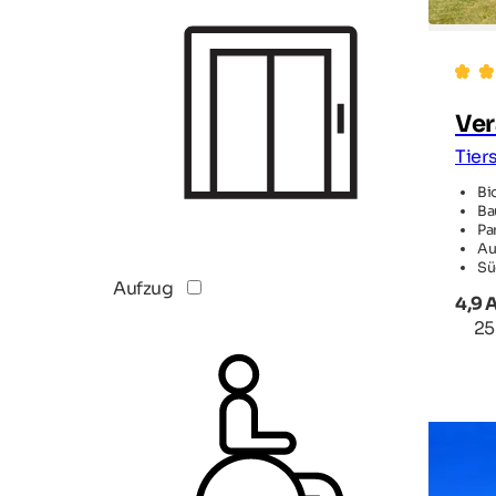
Ver
Tier
Bi
Ba
Pa
Au
Sü
Aufzug
4,9 
25