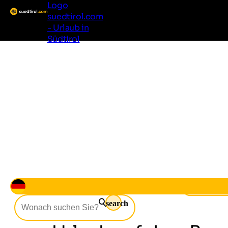
Logo
suedtirol.com
- Urlaub in
Südtirol
Südtirol erleben
Regionen & Orte
Unterkünfte
Gut zu wissen
Angebote
Unterkünfte
Südtirol
Urlaub au
search