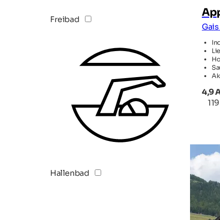
App
Freibad
Gais
In
Li
Ho
Sa
Ak
4,9 
11
Hallenbad