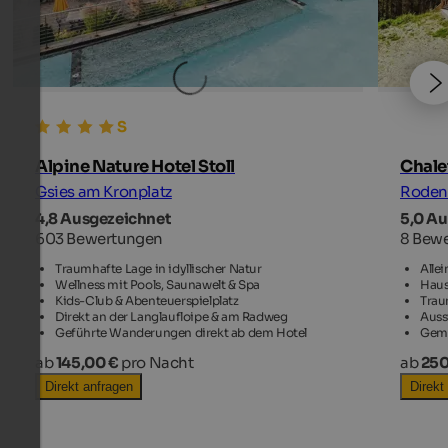
Alpine Nature Hotel Stoll
Chalet
Gsies am Kronplatz
Rodene
4,8 Ausgezeichnet
5,0 A
603 Bewertungen
8 Bew
Traumhafte Lage in idyllischer Natur
Alle
Wellness mit Pools, Saunawelt & Spa
Haus
Kids-Club & Abenteuerspielplatz
Trau
Direkt an der Langlaufloipe & am Radweg
Auss
Geführte Wanderungen direkt ab dem Hotel
Gemü
ab
145,00 €
pro Nacht
ab
250
Direkt anfragen
Direkt