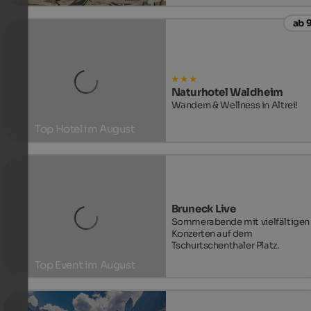
ab 9
Zu den Spielplätzen
Naturhotel Waldheim
Wandern & Wellness in Altrei!
Top Hotel im August
Zum Hotel
Bruneck Live
Sommerabende mit vielfältigen
Konzerten auf dem
Tschurtschenthaler Platz.
Top Event im August
Zum Event