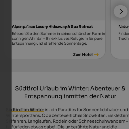
Alpenpalace Luxury Hideaway & Spa Retreat
Natur
Erleben Sie den Sommer in seiner schönsten Form im
Finde
sonnigen Ahrntal – Ihr exklusives Refugium für pure
Trudne
Entspannung und strahlende Sonnentage.
Zum Hotel
Südtirol Urlaub im Winter: Abenteuer &
Entspannung inmitten der Natur
Südtirol im Winter
ist ein Paradies für Sonnenliebhaber und
Wintersportfans. Ob abenteuerliches Snowkiten, Eisklettern
Skifahren, Langlaufen, Rodeln oder Schneeschuhwandern –
ist für jeden etwas dabei. Die unberührte Natur und die