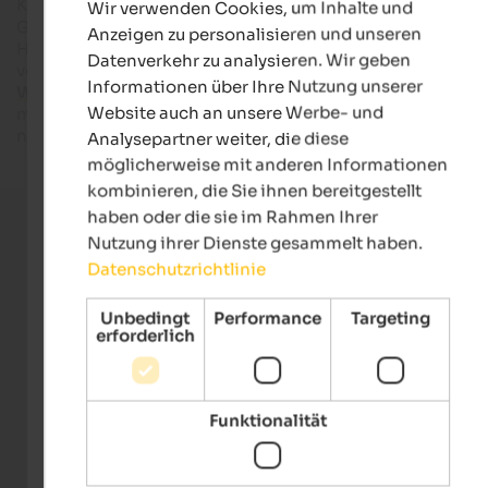
Kultur, Tradition, Köstliches aus der Küche, herzliche
Wir verwenden Cookies, um Inhalte und
GERMAN
Gastfreundschaft und vor allem: ganz viel Lebensfreude und
Anzeigen zu personalisieren und unseren
Heiterkeit! Ob Sie die Tage in einem
Wellnesshotel in Südtiro
Datenverkehr zu analysieren. Wir geben
verbringen möchten, die
Skiregionen
des Landes erkunden 
Informationen über Ihre Nutzung unserer
Wanderungen
in der einzigartigen Bergwelt unternehmen
Website auch an unsere Werbe- und
möchten, Südtirol in Italien verspricht eine Urlaubszeit, die I
noch lange in Erinnerungen bleiben wird.
Analysepartner weiter, die diese
möglicherweise mit anderen Informationen
kombinieren, die Sie ihnen bereitgestellt
haben oder die sie im Rahmen Ihrer
Stellen Sie kostenlose Direktanfragen
Nutzung ihrer Dienste gesammelt haben.
Datenschutzrichtlinie
Mehr als 650 ausgewählte Unterkünfte
Unbedingt
Performance
Targeting
erforderlich
Über 4.000 echte Bewertungen pro Jahr
Funktionalität
Die größte Erfahrung am Südtiroler Reisemarkt