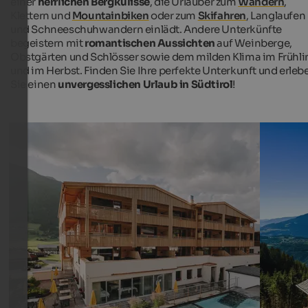
einer
herrlichen Bergkulisse
, die Urlauber zum
Wandern
,
Klettern und
Mountainbiken
oder zum
Skifahren
, Langlaufen
und Schneeschuhwandern einlädt. Andere Unterkünfte
begeistern mit
romantischen Aussichten
auf Weinberge,
Obstgärten und Schlösser sowie dem milden Klima im Frühli
und im Herbst. Finden Sie Ihre perfekte Unterkunft und erleb
Sie einen
unvergesslichen Urlaub in Südtirol
!