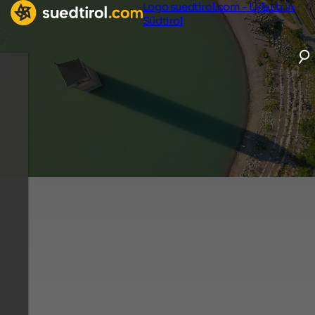
Logo suedtirol.com - Urlaub in
Südtirol