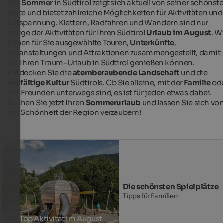
Der
Sommer
in Südtirol zeigt sich aktuell von seiner schönst
Seite und bietet zahlreiche Möglichkeiten für Aktivitäten und
Entspannung. Klettern, Radfahren und Wandern sind nur
einige der Aktivitäten für Ihren Südtirol
Urlaub im August
. W
haben für Sie ausgewählte Touren,
Unterkünfte
,
Veranstaltungen und Attraktionen zusammengestellt, damit
Sie Ihren Traum-Urlaub in Südtirol genießen können.
Entdecken Sie die
atemberaubende Landschaft
und die
vielfältige Kultur
Südtirols. Ob Sie alleine, mit der
Familie
od
mit Freunden unterwegs sind, es ist für jeden etwas dabei.
Buchen Sie jetzt Ihren
Sommerurlaub
und lassen Sie sich vo
der Schönheit der Region verzaubern!
Die schönsten Spielplätze
Tipps für Familien
Top Aktivität im August