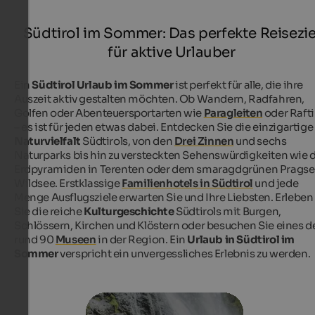
Südtirol im Sommer: Das perfekte Reisezie
für aktive Urlauber
Ein
Südtirol Urlaub im Sommer
ist perfekt für alle, die ihre
Auszeit aktiv gestalten möchten. Ob Wandern, Radfahren,
Golfen oder Abenteuersportarten wie
Paragleiten
oder Raft
– es ist für jeden etwas dabei. Entdecken Sie die einzigartige
Naturvielfalt
Südtirols, von den
Drei Zinnen
und sechs
Naturparks bis hin zu versteckten Sehenswürdigkeiten wie 
Erdpyramiden in Terenten oder dem smaragdgrünen Pragse
Wildsee. Erstklassige
Familienhotels in Südtirol
und jede
Menge Ausflugsziele erwarten Sie und Ihre Liebsten. Erleben
Sie die reiche
Kulturgeschichte
Südtirols mit Burgen,
Schlössern, Kirchen und Klöstern oder besuchen Sie eines d
rund 90
Museen
in der Region. Ein
Urlaub in Südtirol im
Sommer
verspricht ein unvergessliches Erlebnis zu werden.