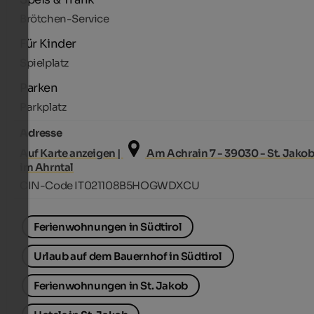
Brötchen-Service
Für Kinder
Spielplatz
Parken
Parkplatz
Adresse
Auf Karte anzeigen |
Am Achrain 7 - 39030 - St. Jako
im Ahrntal
CIN-Code IT021108B5HOGWDXCU
Ferienwohnungen in Südtirol
Urlaub auf dem Bauernhof in Südtirol
Ferienwohnungen in St. Jakob