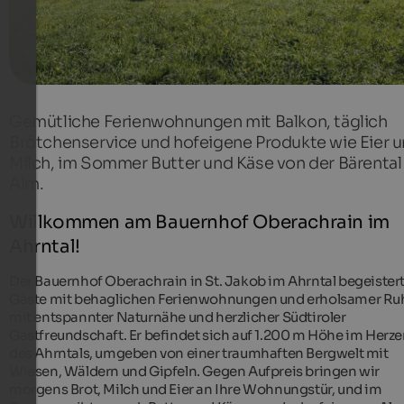
Gemütliche Ferienwohnungen mit Balkon, täglich
Brötchenservice und hofeigene Produkte wie Eier 
Milch, im Sommer Butter und Käse von der Bärental
Alm.
Willkommen am Bauernhof Oberachrain im
Ahrntal!
Der Bauernhof Oberachrain in St. Jakob im Ahrntal begeister
Gäste mit behaglichen Ferienwohnungen und erholsamer Ru
mit entspannter Naturnähe und herzlicher Südtiroler
Gastfreundschaft. Er befindet sich auf 1.200 m Höhe im Herz
des Ahrntals, umgeben von einer traumhaften Bergwelt mit
Wiesen, Wäldern und Gipfeln. Gegen Aufpreis bringen wir
morgens Brot, Milch und Eier an Ihre Wohnungstür, und im