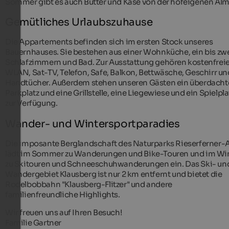
Sommer gibt es auch Butter und Käse von der hofeigenen Alm
Gemütliches Urlaubszuhause
Die Appartements befinden sich im ersten Stock unseres
Bauernhauses. Sie bestehen aus einer Wohnküche, ein bis zw
Schlafzimmern und Bad. Zur Ausstattung gehören kostenfrei
WLAN, Sat-TV, Telefon, Safe, Balkon, Bettwäsche, Geschirr un
Handtücher. Außerdem stehen unseren Gästen ein überdacht
Parkplatz und eine Grillstelle, eine Liegewiese und ein Spielpla
zur Verfügung.
Wander- und Wintersportparadies
Die imposante Berglandschaft des Naturparks Rieserferner-
lädt im Sommer zu Wanderungen und Bike-Touren und im Wi
zu Skitouren und Schneeschuhwanderungen ein. Das Ski- un
Wandergebiet Klausberg ist nur 2 km entfernt und bietet die
Rodelbobbahn "Klausberg-Flitzer" und andere
familienfreundliche Highlights.
Wir freuen uns auf Ihren Besuch!
Familie Gartner