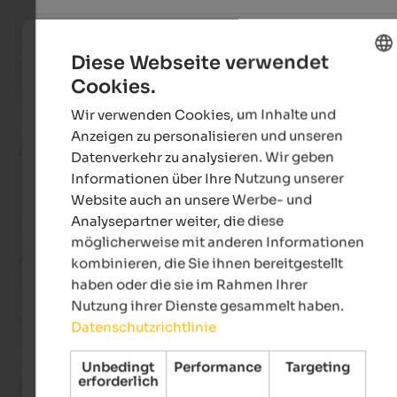
Posto stupendo,

comodo per i mezzi pubblici e per le escursioni.

Diese Webseite verwendet
Personale gentilissimo.

Cookies.
Ottimo.
ENGLISH
Wir verwenden Cookies, um Inhalte und
GERMAN
Anzeigen zu personalisieren und unseren
Anna
- Mai 2025
Datenverkehr zu analysieren. Wir geben
Informationen über Ihre Nutzung unserer
Website auch an unsere Werbe- und
Analysepartner weiter, die diese
Bewertung aus Google
möglicherweise mit anderen Informationen
AUSGEZEICHNET
kombinieren, die Sie ihnen bereitgestellt
5 von 5 Sternen
haben oder die sie im Rahmen Ihrer
Nutzung ihrer Dienste gesammelt haben.
Ein wunderschönes Erlebnis.
Datenschutzrichtlinie
Unbedingt
Performance
Targeting
erforderlich
Filippo
- März 2025