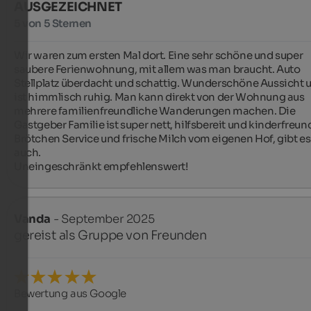
AUSGEZEICHNET
5 von 5 Sternen
Wir waren zum ersten Mal dort. Eine sehr schöne und super 
saubere Ferienwohnung, mit allem was man braucht. Auto 
Stellplatz überdacht und schattig. Wunderschöne Aussicht u
ist himmlisch ruhig. Man kann direkt von der Wohnung aus 
mehrere familienfreundliche Wanderungen machen. Die 
Gastgeber Familie ist super nett, hilfsbereit und kinderfreund
Brötchen Service und frische Milch vom eigenen Hof, gibt es 
auch.

Uneingeschränkt empfehlenswert!
Vanda
- September 2025
gereist als Gruppe von Freunden
Bewertung aus Google