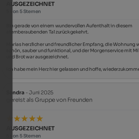
AUSGEZEICHNET
5 von 5 Sternen
Bin gerade von einem wundervollen Aufenthalt in diesem 
atemberaubenden Tal zurückgekehrt.

Marias herzlicher und freundlicher Empfang, die Wohnung w
schön, sauber und funktional, und der Morgenservice mit Mil
und Brot war ausgezeichnet.

Ich habe mein Herz hier gelassen und hoffe, wiederzukomm
Sandra
- Juni 2025
gereist als Gruppe von Freunden
AUSGEZEICHNET
5 von 5 Sternen