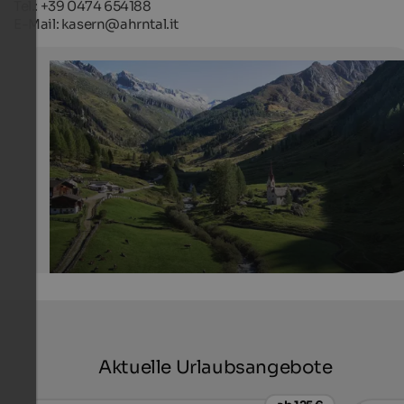
Tel.: +39 0474 654188
E-Mail: kasern@ahrntal.it
Kasern bei Prettau
Kasern mit der Heilig-Geist-Kirche bildet den Talschlus
Ahrntals und ist Ausgangspunkt für zahlreiche Wander
Tourismusverein Ahrntal - Filippo Galluzzi
Aktuelle Urlaubsangebote