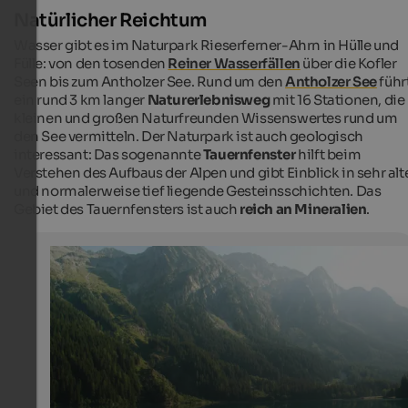
Natürlicher Reichtum
Wasser gibt es im Naturpark Rieserferner-Ahrn in Hülle und
Fülle: von den tosenden
Reiner Wasserfällen
über die Kofler
Seen bis zum Antholzer See. Rund um den
Antholzer See
führ
ein rund 3 km langer
Naturerlebnisweg
mit 16 Stationen, die
kleinen und großen Naturfreunden Wissenswertes rund um
den See vermitteln. Der Naturpark ist auch geologisch
interessant: Das sogenannte
Tauernfenster
hilft beim
Verstehen des Aufbaus der Alpen und gibt Einblick in sehr alt
und normalerweise tief liegende Gesteinsschichten. Das
Gebiet des Tauernfensters ist auch
reich an Mineralien
.
Antholzer See
Der Antholzer See ist im Sommer ein beliebtes Ausflugsz
die Rundwanderung benötigt man ca. eine Stunde.
Internet Consulting