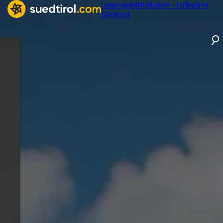
Logo suedtirol.com - Urlaub in
Südtirol