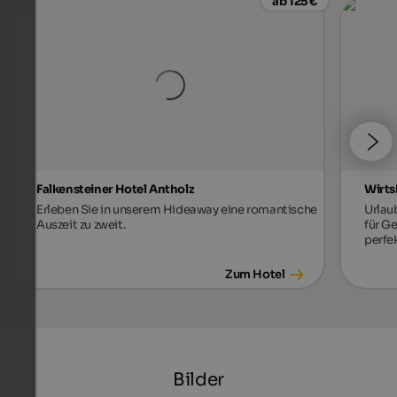
ab 125 €
Falkensteiner Hotel Antholz
Wirts
Erleben Sie in unserem Hideaway eine romantische
Urlau
Auszeit zu zweit.
für G
perfe
Zum Hotel
Bilder