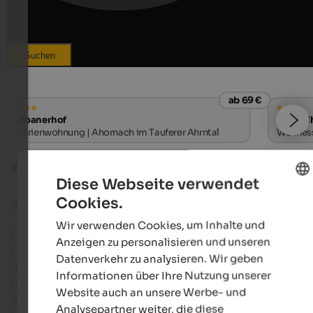
Suchen
ab 69 €
Roanerhof
Alpwell
Ferienwohnung | Ahornach im Tauferer Ahrntal
Wellness
Naturparks
Rieserferner-Ahrn
Diese Webseite verwendet
Cookies.
Naturpark Rieserferner-Ahrn
ENGLISH
Wir verwenden Cookies, um Inhalte und
GERMAN
Dreiherrenspitze und Rötspitze, Hochgall und Wildg
Anzeigen zu personalisieren und unseren
Durreckspitze und Schneebiger Nock – der Naturp
Datenverkehr zu analysieren. Wir geben
Rieserferner-Ahrn bietet eine imposante Bergwelt
Informationen über Ihre Nutzung unserer
formschönen Dreitausendern und hat von allen
Website auch an unsere Werbe- und
Südtiroler Naturparks den höchsten Anteil an
Analysepartner weiter, die diese