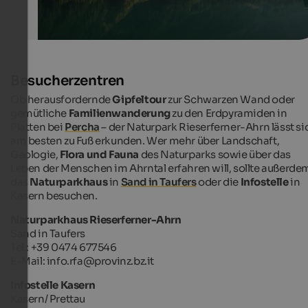
Besucherzentren
Ob herausfordernde
Gipfeltour
zur Schwarzen Wand oder
gemütliche
Familienwanderung
zu den Erdpyramiden in
Platten bei
Percha
– der Naturpark Rieserferner-Ahrn lässt si
am besten zu Fuß erkunden. Wer mehr über Landschaft,
Geologie,
Flora und Fauna
des Naturparks sowie über das
Leben der Menschen im Ahrntal erfahren will, sollte außerde
das
Naturparkhaus
in
Sand in Taufers
oder die
Infostelle
in
Kasern besuchen.
Naturparkhaus Rieserferner-Ahrn
Sand in Taufers
Tel.: +39 0474 677546
E-Mail: info.rfa@provinz.bz.it
Infostelle Kasern
Kasern/ Prettau