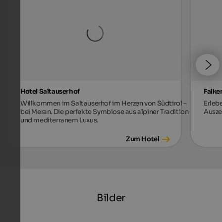
Hotel Saltauserhof
Falke
Willkommen im Saltauserhof im Herzen von Südtirol –
Erleb
bei Meran. Die perfekte Symbiose aus alpiner Tradition
Auszei
und mediterranem Luxus.
Zum Hotel
Bilder