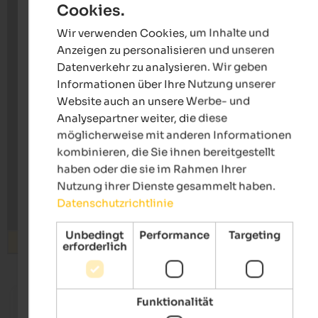
Cookies.
ENGLISH
Wir verwenden Cookies, um Inhalte und
GERMAN
Anzeigen zu personalisieren und unseren
Datenverkehr zu analysieren. Wir geben
Informationen über Ihre Nutzung unserer
Website auch an unsere Werbe- und
Analysepartner weiter, die diese
möglicherweise mit anderen Informationen
kombinieren, die Sie ihnen bereitgestellt
haben oder die sie im Rahmen Ihrer
Nutzung ihrer Dienste gesammelt haben.
Datenschutzrichtlinie
Unbedingt
Performance
Targeting
Suchen
erforderlich
ab 205 €
Funktionalität
WINKLER 5-Star Design Hotel
SOLVIE 