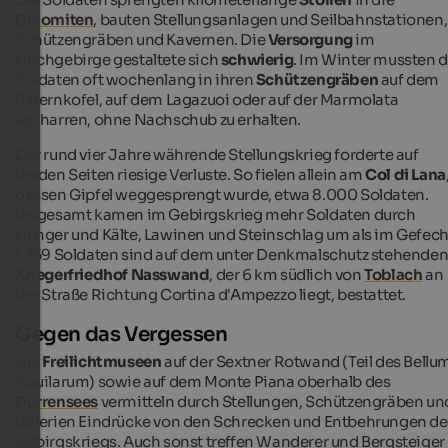
Dolomiten
, bauten Stellungsanlagen und Seilbahnstationen,
Schützengräben und Kavernen. Die
Versorgung
im
Hochgebirge gestaltete sich
schwierig
. Im Winter mussten d
Soldaten oft wochenlang in ihren
Schützengräben
auf dem
Paternkofel, auf dem Lagazuoi oder auf der Marmolata
ausharren, ohne Nachschub zu erhalten.
Der rund vier Jahre währende Stellungskrieg forderte auf
beiden Seiten riesige Verluste. So fielen allein am
Col di Lana
dessen Gipfel weggesprengt wurde, etwa 8.000 Soldaten.
Insgesamt kamen im Gebirgskrieg mehr Soldaten durch
Hunger und Kälte, Lawinen und Steinschlag um als im Gefech
1.259 Soldaten sind auf dem unter Denkmalschutz stehende
Kriegerfriedhof Nasswand
, der 6 km südlich von
Toblach
an
der Straße Richtung Cortina d'Ampezzo liegt, bestattet.
Gegen das Vergessen
Die
Freilichtmuseen
auf der Sextner Rotwand (Teil des Bellu
Aquilarum) sowie auf dem Monte Piana oberhalb des
Dürrensees
vermitteln durch Stellungen, Schützengräben un
Galerien Eindrücke von den Schrecken und Entbehrungen de
Gebirgskriegs. Auch sonst treffen Wanderer und Bergsteiger