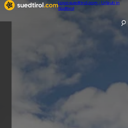
Logo suedtirol.com - Urlaub in
Südtirol