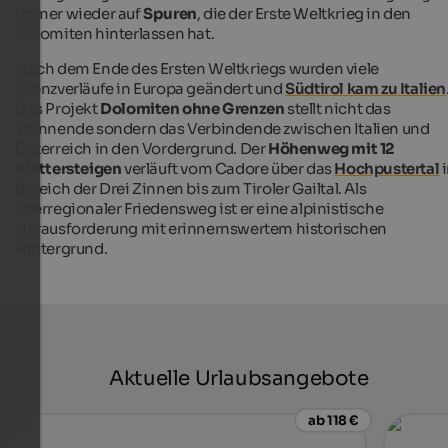
immer wieder auf
Spuren
, die der Erste Weltkrieg in den
Dolomiten hinterlassen hat.
Nach dem Ende des Ersten Weltkriegs wurden viele
Grenzverläufe in Europa geändert und
Südtirol kam zu Italien
Das Projekt
Dolomiten ohne Grenzen
stellt nicht das
Trennende sondern das Verbindende zwischen Italien und
Österreich in den Vordergrund. Der
Höhenweg mit 12
Klettersteigen
verläuft vom Cadore über das
Hochpustertal
Bereich der Drei Zinnen bis zum Tiroler Gailtal. Als
überregionaler Friedensweg ist er eine alpinistische
Herausforderung mit erinnernswertem historischen
Hintergrund.
Aktuelle Urlaubsangebote
ab 118 €