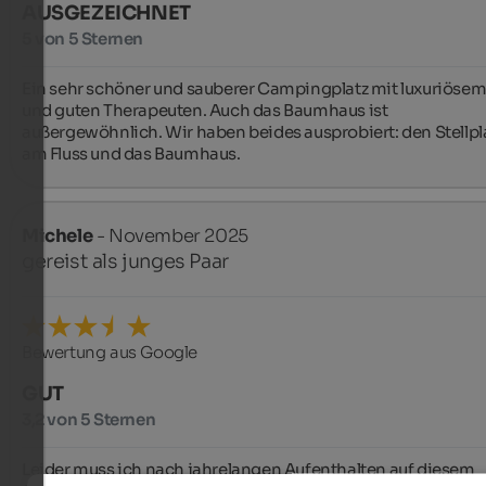
AUSGEZEICHNET
5 von 5 Sternen
Ein sehr schöner und sauberer Campingplatz mit luxuriösem
und guten Therapeuten. Auch das Baumhaus ist 
außergewöhnlich. Wir haben beides ausprobiert: den Stellpla
am Fluss und das Baumhaus.
Michele
- November 2025
gereist als junges Paar
Bewertung aus Google
GUT
3,2 von 5 Sternen
Leider muss ich nach jahrelangen Aufenthalten auf diesem 