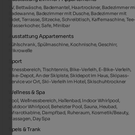
TV, Bettwäsche, Bademantel, Haartrockner, Badezimmer m
Badewanne, Badezimmer mit Dusche, Badezimmer mit
Bidet, Terrasse, Sitzecke, Schreibtisch, Kaffemaschine, Tee
Wasserkocher, Safe, Minibar
Ausstattung Appartements
Kühlschrank, Spülmaschine, Kochnische, Geschirr,
Mikrowelle
Sport
Fitnessbereich, Tischtennis, Bike-Verleih, E-Bike-Verleih,
Bike-Depot, An der Skipiste, Skidepot im Haus, Skipass-
Service vor Ort, Ski-Verleih im Hotel, Skischuhtrockner
Wellness & Spa
Pool, Wellnessbereich, Hallenbad, Indoor Whirlpool,
Outdoor Whirlpool, Beheizter Pool, Sauna, Heubad,
Infrarotkabine, Dampfbad, Ruheraum, Kosmetik/Beauty,
Massagen, Day Spa
Speis & Trank