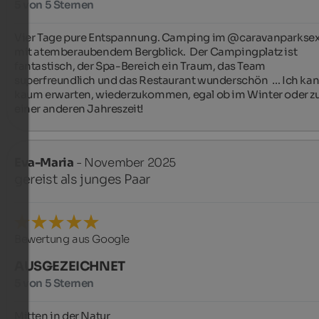
5 von 5 Sternen
Vier Tage pure Entspannung. Camping im @caravanparksex
mit atemberaubendem Bergblick. ️ Der Campingplatz ist 
fantastisch, der Spa-Bereich ein Traum, das Team 
superfreundlich und das Restaurant wunderschön  … Ich kann
kaum erwarten, wiederzukommen, egal ob im Winter oder zu
einer anderen Jahreszeit! ️
Eva-Maria
- November 2025
gereist als junges Paar
Bewertung aus Google
AUSGEZEICHNET
5 von 5 Sternen
Mitten in der Natur