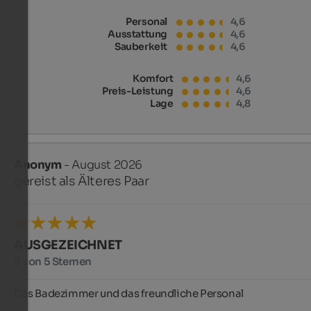
Personal
4,6
Ausstattung
4,6
Sauberkeit
4,6
Komfort
4,6
Preis-Leistung
4,6
Lage
4,8
Anonym
- August 2026
gereist als Älteres Paar
AUSGEZEICHNET
5 von 5 Sternen
Das Badezimmer und das freundliche Personal