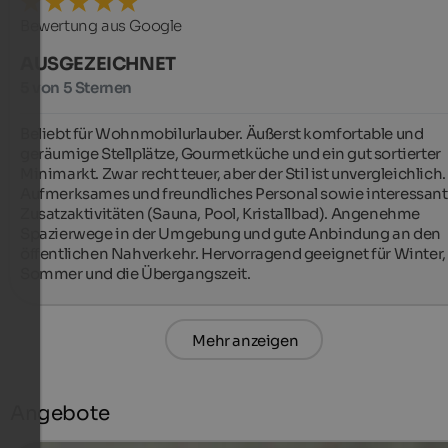
Bewertung aus Google
AUSGEZEICHNET
5 von 5 Sternen
Beliebt für Wohnmobilurlauber. Äußerst komfortable und 
geräumige Stellplätze, Gourmetküche und ein gut sortierter 
Minimarkt. Zwar recht teuer, aber der Stil ist unvergleichlich. 
Aufmerksames und freundliches Personal sowie interessant
Zusatzaktivitäten (Sauna, Pool, Kristallbad). Angenehme 
Spazierwege in der Umgebung und gute Anbindung an den 
öffentlichen Nahverkehr. Hervorragend geeignet für Winter, 
Sommer und die Übergangszeit.
Mehr anzeigen
Angebote