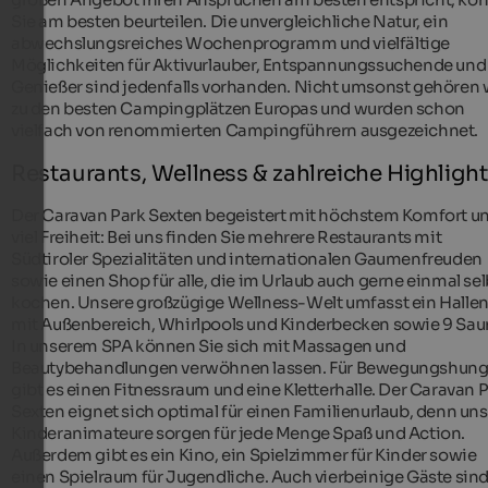
Sie am besten beurteilen. Die unvergleichliche Natur, ein
abwechslungsreiches Wochenprogramm und vielfältige
Möglichkeiten für Aktivurlauber, Entspannungssuchende und
Genießer sind jedenfalls vorhanden. Nicht umsonst gehören 
zu den besten Campingplätzen Europas und wurden schon
vielfach von renommierten Campingführern ausgezeichnet.
Restaurants, Wellness & zahlreiche Highligh
Der Caravan Park Sexten begeistert mit höchstem Komfort u
viel Freiheit: Bei uns finden Sie mehrere Restaurants mit
Südtiroler Spezialitäten und internationalen Gaumenfreuden
sowie einen Shop für alle, die im Urlaub auch gerne einmal sel
kochen. Unsere großzügige Wellness-Welt umfasst ein Halle
mit Außenbereich, Whirlpools und Kinderbecken sowie 9 Sau
In unserem SPA können Sie sich mit Massagen und
Beautybehandlungen verwöhnen lassen. Für Bewegungshung
gibt es einen Fitnessraum und eine Kletterhalle. Der Caravan 
Sexten eignet sich optimal für einen Familienurlaub, denn un
Kinderanimateure sorgen für jede Menge Spaß und Action.
Außerdem gibt es ein Kino, ein Spielzimmer für Kinder sowie
einen Spielraum für Jugendliche. Auch vierbeinige Gäste sin