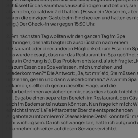
Schlüssel für das Baumhaus auszuhändigen und bat uns, sie 
abzuholen, sobald wir Zeit hätten. (Es war ein Versehen, aber 
waren die einzigen Gäste beim Einchecken und hatten es nic
eilig.) Der Check-in war gegen 15:30 Uhr.

2. Am nächsten Tag wollten wir den ganzen Tag im Spa 
verbringen, deshalb fragte ich ausdrücklich nach einem 
Restaurant oder einer anderen Möglichkeit zum Essen im Spa
Uns wurde gesagt, dass nur das Restaurant im Spa geöffnet s
(was in Ordnung ist). Das Problem entstand, als ich fragte: „
ich zum Essen das Spa verlassen, mich umziehen und 
wiederkommen?“ Die Antwort: „Ja, tut mir leid, Sie müssen s
umziehen, gehen und dann wiederkommen.“ Als wir im Spa 
ankamen, stellte ich genau dieselbe Frage, und die 
Mitarbeiterinnen versicherten mir, dass dies absolut nicht der
sei. Es gäbe einen separaten Bereich im Restaurant, den Gäst
auch im Bademantel nutzen könnten. Nun frage ich mich: Wä
es nicht sinnvoll, alle Mitarbeiter über die entsprechenden 
Angebote zu informieren? Dieses kleine Detail könnte für m
sehr wichtig sein. Da ich schwanger bin, hätte ich aufgrund d
Unannehmlichkeiten auf diesen Service verzichtet.
