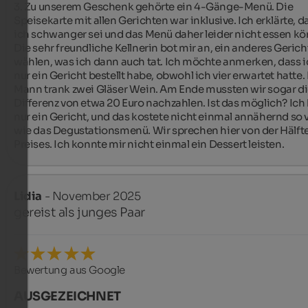
3. Zu unserem Geschenk gehörte ein 4-Gänge-Menü. Die 
Speisekarte mit allen Gerichten war inklusive. Ich erklärte, da
ich schwanger sei und das Menü daher leider nicht essen kön
Die sehr freundliche Kellnerin bot mir an, ein anderes Gericht
wählen, was ich dann auch tat. Ich möchte anmerken, dass i
nur ein Gericht bestellt habe, obwohl ich vier erwartet hatte.
Mann trank zwei Gläser Wein. Am Ende mussten wir sogar di
Differenz von etwa 20 Euro nachzahlen. Ist das möglich? Ich 
nur ein Gericht, und das kostete nicht einmal annähernd so vi
wie das Degustationsmenü. Wir sprechen hier von der Hälfte
Preises. Ich konnte mir nicht einmal ein Dessert leisten.
Lidia
- November 2025
gereist als junges Paar
Bewertung aus Google
AUSGEZEICHNET