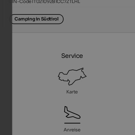
CIN-Code IT021092B1CC7ZTLHL
Camping in Südtirol
Service
Karte
Anreise