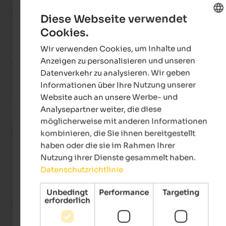
Campingplatz zugeben, dass dieser Urlaub nicht den 
Erwartungen an eine Anlage entsprach, die ich immer für 
Diese Webseite verwendet
wunderbar gehalten habe.

Cookies.
Die Duschen, sowohl im privaten Badezimmer als auch im Sp
ENGLISH
hatten erhebliche Mischprobleme, und das Wasser war entw
Wir verwenden Cookies, um Inhalte und
GERMAN
kalt oder heiß. Während unseres gesamten Aufenthalts stan
Anzeigen zu personalisieren und unseren
Automaten in unmittelbarer Nähe unseres Stellplatzes in Betr
Datenverkehr zu analysieren. Wir geben
Dass man Sauna und Pool für bestimmte Zeiten reservieren 
musste – ich kam sieben Minuten zu früh an und wurde gebet
Informationen über Ihre Nutzung unserer
warten – trübte die unbeschwerte Urlaubsstimmung erhebli
Website auch an unsere Werbe- und
Analysepartner weiter, die diese
möglicherweise mit anderen Informationen
Asya
- November 2025
kombinieren, die Sie ihnen bereitgestellt
gereist als Familie mit kleinen Kindern
haben oder die sie im Rahmen Ihrer
Nutzung ihrer Dienste gesammelt haben.
Datenschutzrichtlinie
Bewertung aus Google
Unbedingt
Performance
Targeting
erforderlich
AUSGEZEICHNET
5 von 5 Sternen