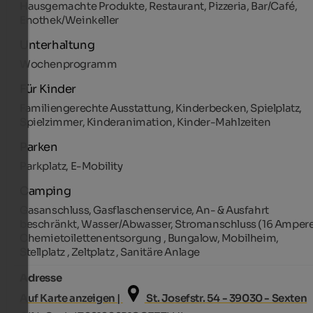
Hausgemachte Produkte, Restaurant, Pizzeria, Bar/Café,
Enothek/Weinkeller
Unterhaltung
Wochenprogramm
Für Kinder
Familiengerechte Ausstattung, Kinderbecken, Spielplatz,
Spielzimmer, Kinderanimation, Kinder-Mahlzeiten
Parken
Parkplatz, E-Mobility
Camping
Gasanschluss, Gasflaschenservice, An- & Ausfahrt
beschränkt, Wasser/Abwasser, Stromanschluss (16 Ampere
Chemietoilettenentsorgung , Bungalow, Mobilheim,
Stellplatz , Zeltplatz , Sanitäre Anlage
Adresse
Auf Karte anzeigen |
St. Josefstr. 54 - 39030 - Sexten