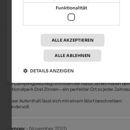
Funktionalität
Wir haben meinen Geburtstag auf dem Campingplatz gefeier
und es waren drei wirklich zauberhafte Tage. Wir waren mit 
unserem Wohnmobil unterwegs und fanden einen riesigen, 
komfortablen und tadellos gepflegten Stellplatz vor. Die 
Sanitäranlagen waren eine echte Überraschung: makellos sa
modern und zweifellos die besten, die wir in all den Jahren au
ALLE AKZEPTIEREN
unseren Campingreisen durch Europa erlebt haben.

Der Wellnessbereich ist wunderbar: nicht riesig, aber mit viel
ALLE ABLEHNEN
Liebe zum Detail gepflegt und unglaublich entspannend. Auc
das Restaurant verdient eine besondere Erwähnung – die Qua
DETAILS ANZEIGEN
ist fast schon mit einem Michelin-Stern vergleichbar.

Der Campingplatz liegt inmitten der Natur, direkt neben dem
Nationalpark Drei Zinnen – ein perfekter Ort zu jeder Jahresze
Unser Aufenthalt lässt sich mit einem Wort beschreiben: 
wundervoll.
Camper
- November 2025