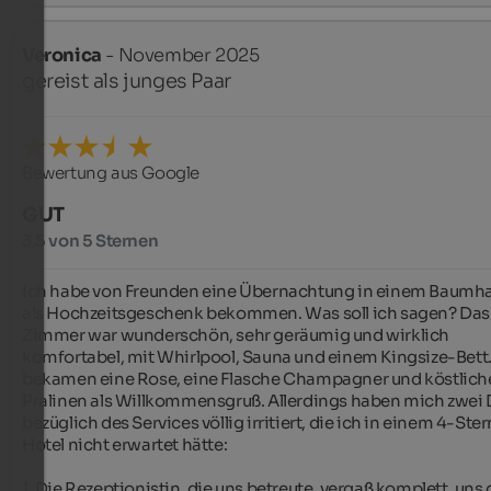
Veronica
- November 2025
gereist als junges Paar
Bewertung aus Google
GUT
3,5 von 5 Sternen
Ich habe von Freunden eine Übernachtung in einem Baumha
als Hochzeitsgeschenk bekommen. Was soll ich sagen? Das 
Zimmer war wunderschön, sehr geräumig und wirklich 
komfortabel, mit Whirlpool, Sauna und einem Kingsize-Bett.
bekamen eine Rose, eine Flasche Champagner und köstliche
Pralinen als Willkommensgruß. Allerdings haben mich zwei 
bezüglich des Services völlig irritiert, die ich in einem 4-Ste
Hotel nicht erwartet hätte:

1. Die Rezeptionistin, die uns betreute, vergaß komplett, uns d