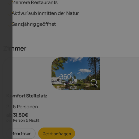
Mehrere Restaurants
Aktivurlaub inmitten der Natur
Ganzjährig geöffnet
Zimmer
Komfort Stellplatz
2 - 6
Personen
ab 31,50€
pro Person & Nacht
Mehr lesen
Jetzt anfragen