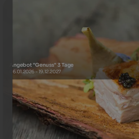
Angebot "Genuss" 3 Tage
06.01.2026 - 19.12.2027
Unser Angebot für Genießer auf dem Campingplatz. Lasse
Sie sich kulinarisch verwöhnen und genießen Sie obendre
Wellness & SPA.
169 €
3 Nächte ab
pro Person
mehr Details