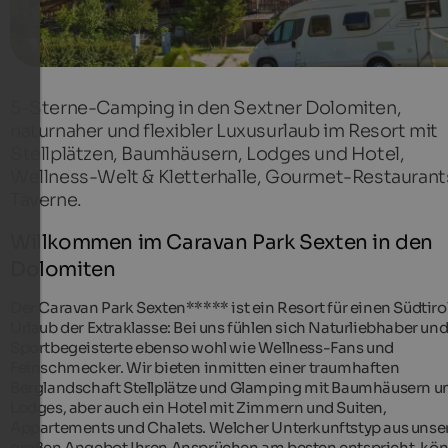
5-Sterne-Camping in den Sextner Dolomiten,
naturnaher und flexibler Luxusurlaub im Resort mit
Stellplätzen, Baumhäusern, Lodges und Hotel,
Wellness-Welt & Kletterhalle, Gourmet-Restaurant
Taverne.
Willkommen im Caravan Park Sexten in den
Dolomiten
Der Caravan Park Sexten***** ist ein Resort für einen Südtiro
Urlaub der Extraklasse: Bei uns fühlen sich Naturliebhaber un
Sportbegeisterte ebenso wohl wie Wellness-Fans und
Feinschmecker. Wir bieten inmitten einer traumhaften
Berglandschaft Stellplätze und Glamping mit Baumhäusern u
Lodges, aber auch ein Hotel mit Zimmern und Suiten,
Appartements und Chalets. Welcher Unterkunftstyp aus uns
großen Angebot Ihren Ansprüchen am besten entspricht, kö