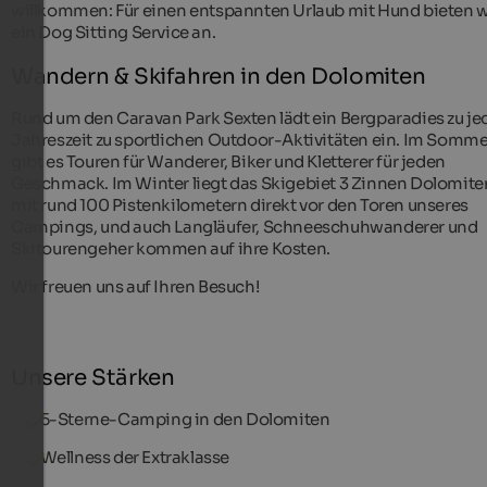
willkommen: Für einen entspannten Urlaub mit Hund bieten w
ein Dog Sitting Service an.
Wandern & Skifahren in den Dolomiten
Rund um den Caravan Park Sexten lädt ein Bergparadies zu je
Jahreszeit zu sportlichen Outdoor-Aktivitäten ein. Im Somme
gibt es Touren für Wanderer, Biker und Kletterer für jeden
Geschmack. Im Winter liegt das Skigebiet 3 Zinnen Dolomite
mit rund 100 Pistenkilometern direkt vor den Toren unseres
Campings, und auch Langläufer, Schneeschuhwanderer und
Skitourengeher kommen auf ihre Kosten.
Wir freuen uns auf Ihren Besuch!
Unsere Stärken
5-Sterne-Camping in den Dolomiten
Wellness der Extraklasse