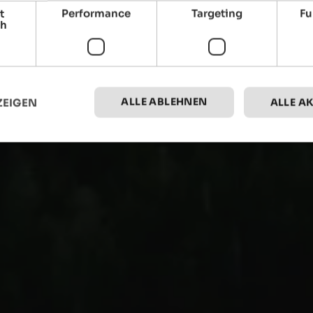
t
Performance
Targeting
Fu
ch
ALLE ABLEHNEN
ZEIGEN
ALLE A