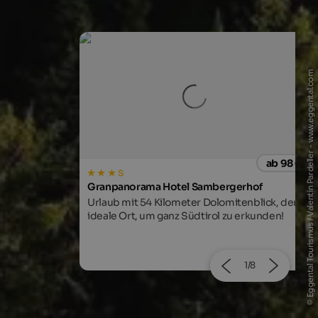
© Eggental Tourismus / Valentin Pardeller - www.eggental.com
ab 98 €
ab 100
rgerhof
Hotel Tirolerhof
mitenblick, der
Erleben Sie einzigartige Natur, kulinarische
zu erkunden!
Höhepunkte und Entspannung pur bei Fam.
Stoll.
2/8