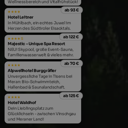
Wellnessbereich und Vitalfrühstück!
ab 93 €
Hotel Leitner
In Mühlbach, ein echtes Juwel im
Herzen des Südtiroler Eisacktals.
ab 122 €
s
Majestic – Unique Spa Resort
NEU! Skypool, große Event-Sauna,
Familienwasserwelt & vieles mehr.
ab 70 €
Alpwellhotel Burggräfler
Unvergessliche Tage in Tisens bei
Meran: Bio-Schwimmteich,
Hallenbad & Saunalandschaft.
ab 125 €
Hotel Waldhof
Dein Lieblingsplatz zum
Glücklichsein - zwischen Vinschgau
und Meraner Land!