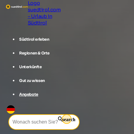
Logo
suedtirol.com
- Urlaub in
Südtirol
Südtirol erleben
Regionen & Orte
Unterkünfte
Gut zu wissen
Angebote
search