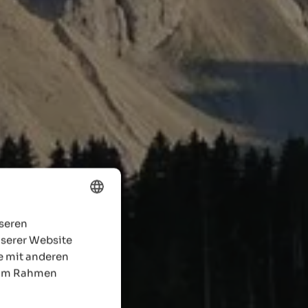
nseren
ENGLISH
nserer Website
GERMAN
e mit anderen
e im Rahmen