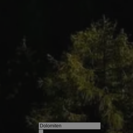
s
Granpanorama Hotel Sambe
Urlaub mit 54 Kilometer Dolo
ideale Ort, um ganz Südtirol 