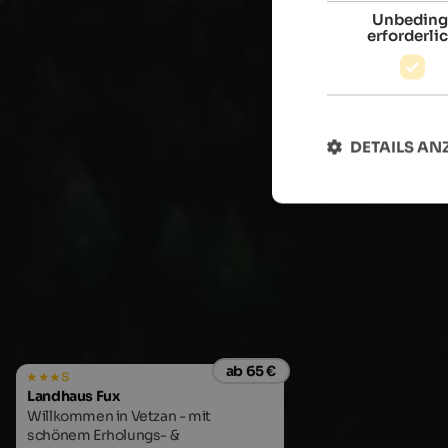
Unbeding
erforderli
DETAILS AN
ab 65 €
s
Landhaus Fux
Willkommen in Vetzan - mit
schönem Erholungs- &