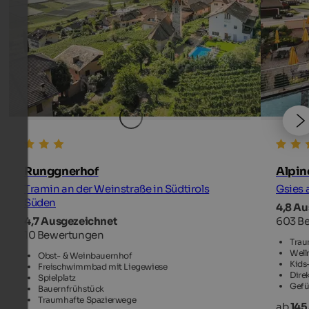
Runggnerhof
Alpine
Tramin an der Weinstraße in Südtirols
Gsies 
Süden
4,8 A
4,7 Ausgezeichnet
603 B
10 Bewertungen
Trau
Well
Obst- & Weinbauernhof
Kids
Freischwimmbad mit Liegewiese
Dire
Spielplatz
Gefü
Bauernfrühstück
Traumhafte Spazierwege
ab
145