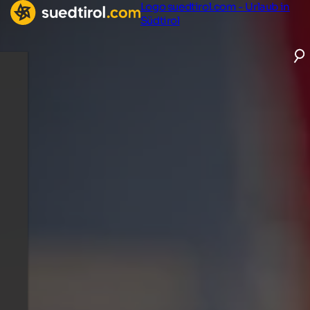
Logo suedtirol.com - Urlaub in
Südtirol