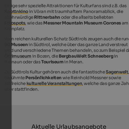
Einige sehr spezielle Attraktionen für Kulturfans sind z.B. das
Knottnkino
in Vöran mit traumhaftem Panoramablick, die
altehrwürdige
Rittnerbahn
oder die allseits beliebten
Fotospots
, wie das
Messner Mountain Museum Corones
am
Kronplatz.
Vom reichen kulturellen Schatz Südtirols zeugen auch die ru
90 Museen
in Südtirol, welche über das ganze Land verstreut
sind und verschiedene Themen behandeln, so zum Beispiel d
Ötzimuseum
in Bozen, die
BergbauWelt Schneeberg
in
Ridnaun oder das
Touriseum
in Meran.
Zu Südtirols Kultur gehören auch die fantastische
Sagenwelt
berühmte
Persönlichkeiten
wie Reinhold Messner sowie
zahlreiche
kulturelle Veranstaltungen
, welche das ganze Jah
über stattfinden.
Aktuelle Urlaubsangebote