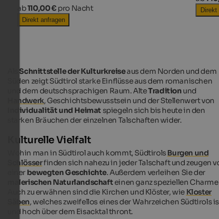
ab
110,00 €
pro Nacht
Direkt
Direkt anfragen
Als
Schnittstelle der Kulturkreise
aus dem Norden und dem
Süden zeigt Südtirol starke Einflüsse aus dem romanischen
und dem deutschsprachigen Raum. Alte
Tradition
und
Handwerk
, Geschichtsbewusstsein und der Stellenwert von
Individualität und Heimat
spiegeln sich bis heute in den
starken Bräuchen der einzelnen Talschaften wider.
Kulturelle Vielfalt
Wohin man in Südtirol auch kommt, Südtirols
Burgen und
Schlösser
finden sich nahezu in jeder Talschaft und zeugen v
einer
bewegten Geschichte
. Außerdem verleihen Sie der
malerischen Naturlandschaft
einen ganz speziellen Charme
Auch zu erwähnen sind die Kirchen und Klöster, wie
Kloster
Säben
, welches zweifellos eines der Wahrzeichen Südtirols is
und hoch über dem Eisacktal thront.