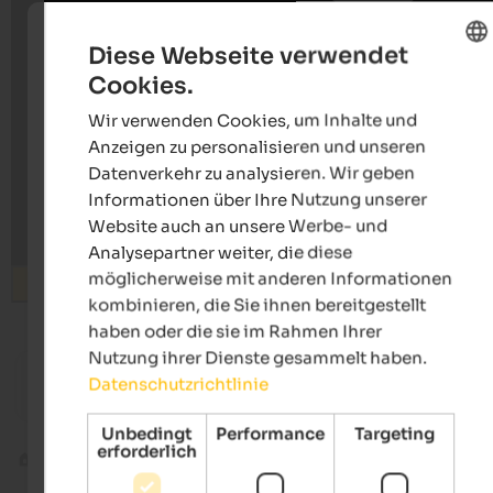
Diese Webseite verwendet
Cookies.
ENGLISH
Wir verwenden Cookies, um Inhalte und
GERMAN
Anzeigen zu personalisieren und unseren
Datenverkehr zu analysieren. Wir geben
Informationen über Ihre Nutzung unserer
Website auch an unsere Werbe- und
Analysepartner weiter, die diese
möglicherweise mit anderen Informationen
Suchen
kombinieren, die Sie ihnen bereitgestellt
haben oder die sie im Rahmen Ihrer
ab 100 €
Nutzung ihrer Dienste gesammelt haben.
Datenschutzrichtlinie
Hotel Tirolerhof
Hotel Le
Gourmethotel | Welsberg-Taisten am Kronplatz
Entspan
Unbedingt
Performance
Targeting
erforderlich
Kultur