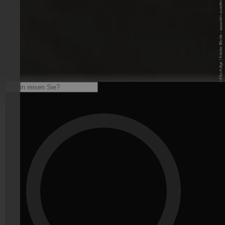
© IDM Südtirol-Alto Adige / Frieder Blickle - www.idm-suedtirol.com