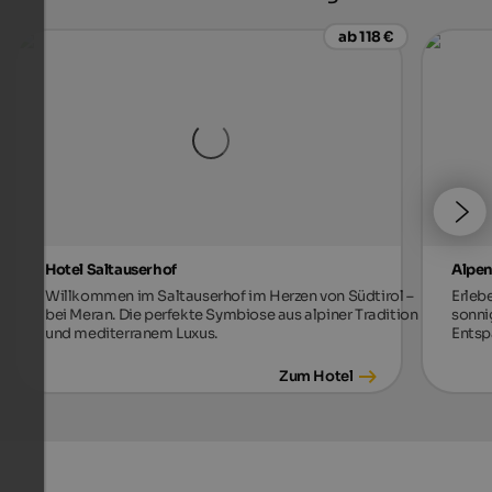
ab 118 €
Hotel Saltauserhof
Alpen
Willkommen im Saltauserhof im Herzen von Südtirol –
Erleb
bei Meran. Die perfekte Symbiose aus alpiner Tradition
sonni
und mediterranem Luxus.
Entsp
Zum Hotel