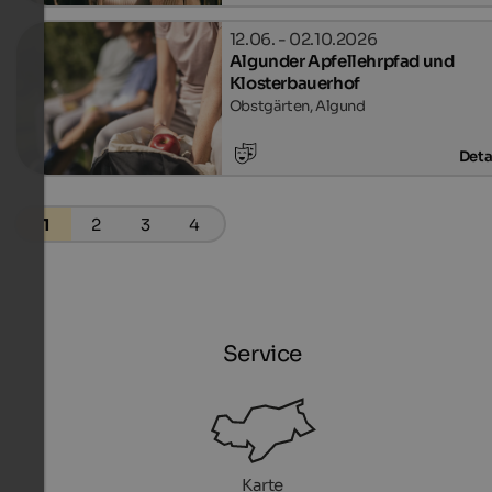
12.06. - 02.10.2026
Algunder Apfellehrpfad und
Klosterbauerhof
Obstgärten, Algund
Deta
1
2
3
4
Service
Karte