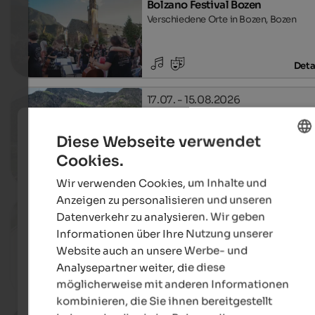
Bolzano Festival Bozen
Verschiedene Orte in Bozen, Bozen
Deta
17.07. - 15.08.2026
Schlossfestspiele Dorf Tirol
Schloss Tirol, Dorf Tirol
Diese Webseite verwendet
Cookies.
ENGLISH
Deta
Wir verwenden Cookies, um Inhalte und
GERMAN
Anzeigen zu personalisieren und unseren
10.08.2026, 24.08.2026, …
Datenverkehr zu analysieren. Wir geben
Badiamusica
Informationen über Ihre Nutzung unserer
Verschiedene Orte im Gadertal, Abtei
Website auch an unsere Werbe- und
Analysepartner weiter, die diese
möglicherweise mit anderen Informationen
Deta
kombinieren, die Sie ihnen bereitgestellt