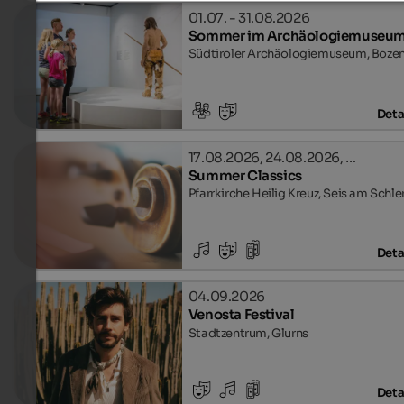
01.07. - 31.08.2026
Sommer im Archäologiemuseu
Südtiroler Archäologiemuseum, Boze
Deta
17.08.2026, 24.08.2026, …
Summer Classics
Pfarrkirche Heilig Kreuz, Seis am Schle
Deta
04.09.2026
Venosta Festival
Stadtzentrum, Glurns
Deta