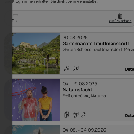
und Programmen erhalten Sie direkt beim Veranstalter.
zurücksetzen
Filter
20.08.2026
Gartennächte Trauttmansdorff
Gärten Schloss Trauttmansdorff, Mera
Deta
04. - 21.08.2026
Naturns lacht
Freilichtbühne, Naturns
Deta
04.08. - 04.09.2026