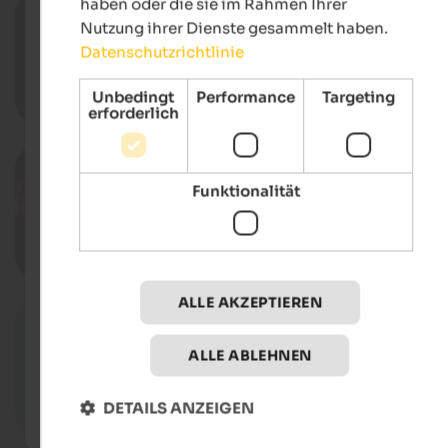
12.08.2026, 22.08.2026
haben oder die sie im Rahmen Ihrer
Martiner Kultursummer
Nutzung ihrer Dienste gesammelt haben.
Dorfhaus St. Martin, St. Martin in Passe
Datenschutzrichtlinie
Unbedingt
Performance
Targeting
Deta
erforderlich
12.08.2026, 19.08.2026
Laternenparty in Sterzing
Funktionalität
Stadtzentrum, Sterzing
Deta
ALLE AKZEPTIEREN
04.07. - 16.08.2026
Ripido Illustration Festival
Stadtzentrum, Bruneck
ALLE ABLEHNEN
DETAILS ANZEIGEN
Deta