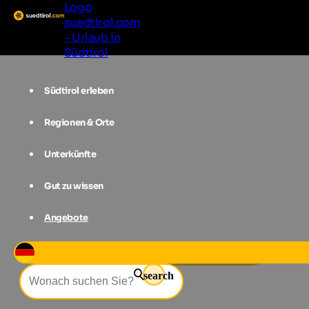
Logo
suedtirol.com
- Urlaub in
Südtirol
Südtirol erleben
Regionen & Orte
Unterkünfte
Gut zu wissen
Angebote
Events
Festival Dolomites
search