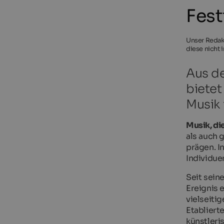
Fest
Unser Redakt
diese nicht 
Aus de
bietet
Musik 
Musik, die
als auch 
prägen. I
Individue
Seit sein
Ereignis e
vielseiti
Etabliert
künstleri