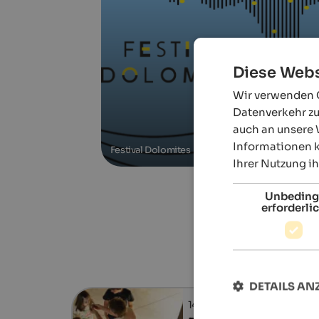
Diese Webs
Wir verwenden C
Datenverkehr zu
auch an unsere 
Informationen k
Festival Dolomites
Ihrer Nutzung i
Unbeding
erforderli
DETAILS AN
14.07. - 18.08.2026