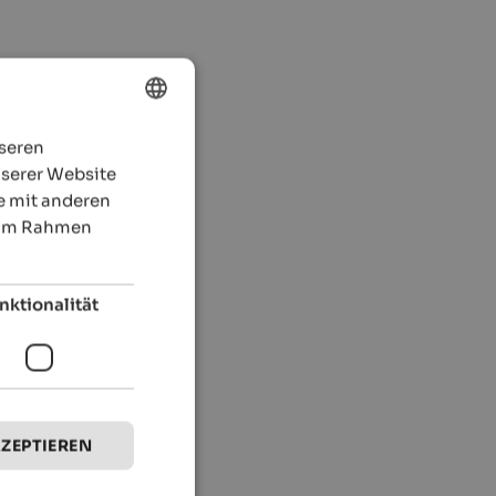
nseren
ENGLISH
nserer Website
GERMAN
e mit anderen
e im Rahmen
nktionalität
KZEPTIEREN