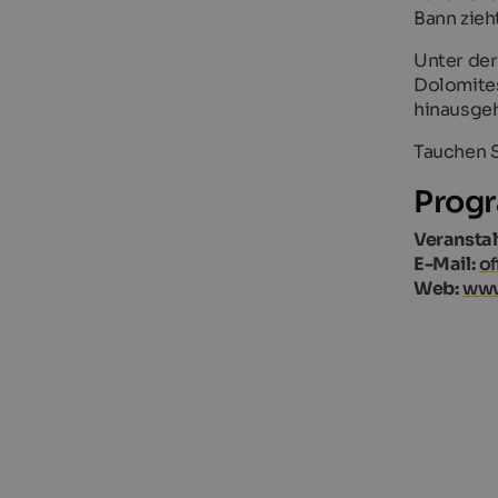
Bann zieh
Unter de
Dolomites
hinausge
Tauchen S
Progr
Veranstal
E-Mail:
of
Web:
www