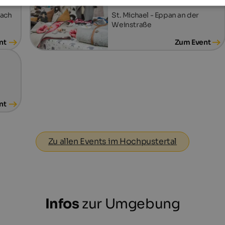
Event Markt SelberGMOCHT
lach
St. Michael - Eppan an der
Weinstraße
nt
Zum Event
nt
Zu allen Events im Hochpustertal
Infos
zur Umgebung