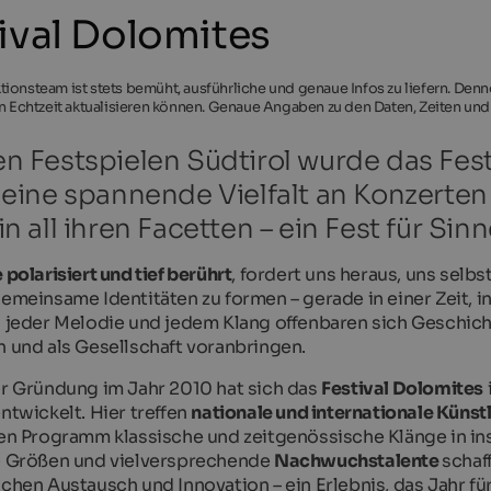
ival Dolomites
ionsteam ist stets bemüht, ausführliche und genaue Infos zu liefern. Den
in Echtzeit aktualisieren können. Genaue Angaben zu den Daten, Zeiten und
n Festspielen Südtirol wurde das Fest
 eine spannende Vielfalt an Konzerten 
in all ihren Facetten – ein Fest für Sin
 polarisiert und tief berührt
, fordert uns heraus, uns selb
gemeinsame Identitäten zu formen – gerade in einer Zeit,
n jeder Melodie und jedem Klang offenbaren sich
Geschicht
n und als Gesellschaft voranbringen.
er Gründung im Jahr 2010 hat sich das
Festival Dolomites
ntwickelt. Hier treffen
nationale und internationale Künst
gen Programm klassische und zeitgenössische Klänge in in
e Größen und vielversprechende
Nachwuchstalente
schaf
schen Austausch und Innovation – ein Erlebnis, das Jahr fü