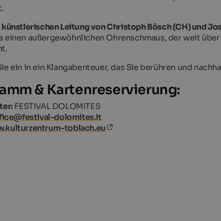
t.
r
künstlerischen Leitung von Christoph Bösch (CH) und Jose
 einen außergewöhnlichen Ohrenschmaus, der weit über 
ht.
ie ein in ein Klangabenteuer, das Sie berühren und nachhal
amm & Kartenreservierung:
ter:
FESTIVAL DOLOMITES
fice@festival-dolomites.it
.kulturzentrum-toblach.eu