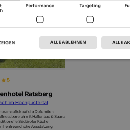
t
Performance
Targeting
Fu
ch
ALLE ABLEHNEN
ZEIGEN
ALLE A
enhotel Ratsberg
ach im Hochpustertal
noramablick auf die Dolomiten
llnessbereich mit Hallenbad & Sauna
aditionelle Südtiroler Küche
milienfreundliche Ausstattung