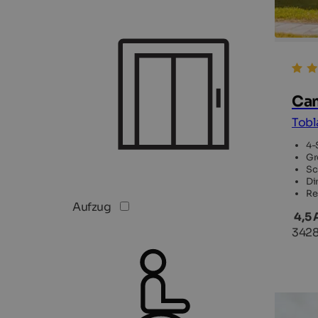
Ca
Tobl
4-
Gr
Sc
Di
Re
Aufzug
4,5
3428