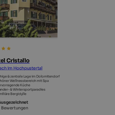
el Cristallo
ach im Hochpustertal
hige & zentrale Lage im Dolomitendorf
höner Wellnessbereich mit Spa
rvorragende Küche
nder- & Wintersportparadies
miliäre Bergidylle
Ausgezeichnet
 Bewertungen