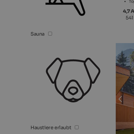
To
4,7 
541
Sauna
Haustiere erlaubt