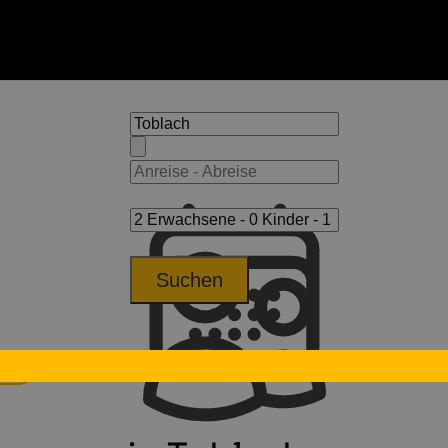
Suchen
lach