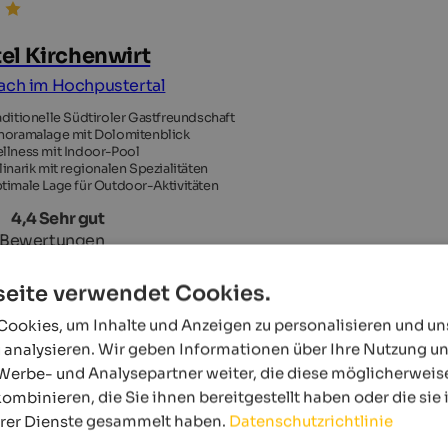
el Kirchenwirt
ach im Hochpustertal
aditionelle Südtiroler Gastfreundschaft
noramalage mit Dolomitenblick
llness mit Indoor-Pool
linarik mit regionalen Spezialitäten
timale Lage für Outdoor-Aktivitäten
4,4 Sehr gut
 Bewertungen
eite verwendet Cookies.
ookies, um Inhalte und Anzeigen zu personalisieren und u
 analysieren. Wir geben Informationen über Ihre Nutzung u
Werbe- und Analysepartner weiter, die diese möglicherweis
ombinieren, die Sie ihnen bereitgestellt haben oder die si
hrer Dienste gesammelt haben.
Datenschutzrichtlinie