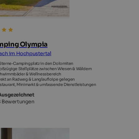
mping Olympia
ach im Hochpustertal
Sterne-Campingplatz in den Dolomiten
oßzügige Stellplätze zwischen Wiesen & Wäldern
hwimmbäder & Wellnessbereich
rekt an Radweg & Langlaufloipe gelegen
staurant, Minimarkt & umfassende Dienstleistungen
 Ausgezeichnet
 Bewertungen