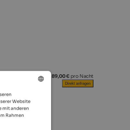
ab
89,00 €
pro Nacht
Direkt anfragen
nseren
ENGLISH
nserer Website
GERMAN
e mit anderen
e im Rahmen