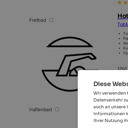
Hot
Freibad
Tobl
Tr
Pa
We
Ku
Op
1241
Diese Webs
Wir verwenden C
Datenverkehr zu
auch an unsere 
Hallenbad
Informationen k
Ihrer Nutzung i