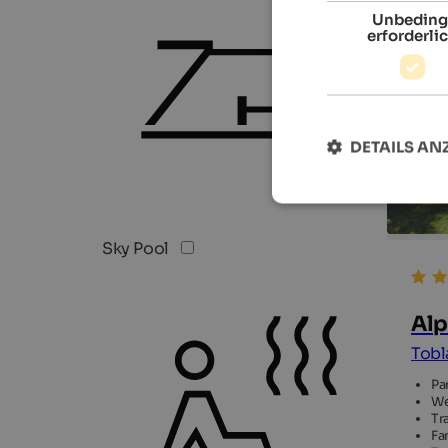
Unbeding
erforderli
DETAILS AN
Sky Pool
Alp
Tobl
Pa
We
Tr
Fa