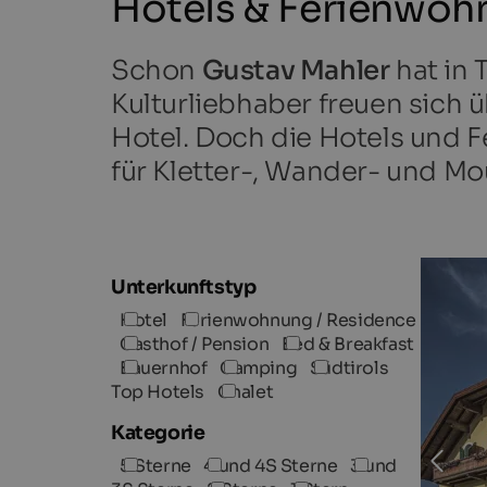
Hotels & Ferienwoh
Schon
Gustav Mahler
hat in 
Kulturliebhaber freuen sich 
Hotel. Doch die Hotels und 
für Kletter-, Wander- und M
Unterkunftstyp
Hotel
Ferienwohnung / Residence
Gasthof / Pension
Bed & Breakfast
Bauernhof
Camping
Südtirols
Top Hotels
Chalet
Kategorie
5 Sterne
4 und 4S Sterne
3 und