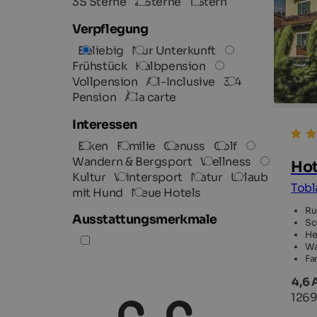
3S Sterne
2 Sterne
1 Stern
Verpflegung
Beliebig
Nur Unterkunft
Frühstück
Halbpension
Vollpension
All-Inclusive
3/4
Pension
À la carte
Interessen
Biken
Familie
Genuss
Golf
Wandern & Bergsport
Wellness
Hot
Kultur
Wintersport
Natur
Urlaub
Tobl
mit Hund
Neue Hotels
Ru
Ausstattungsmerkmale
Sc
He
Wa
Fa
4,6 
1269