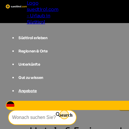
Logo
suedtirol.com
- Urlaub in
Südtirol
Südtirol erleben
Regionen & Orte
Unterkünfte
Gut zu wissen
Angebote
Unterkünfte
Hochpustertal
Tob
search