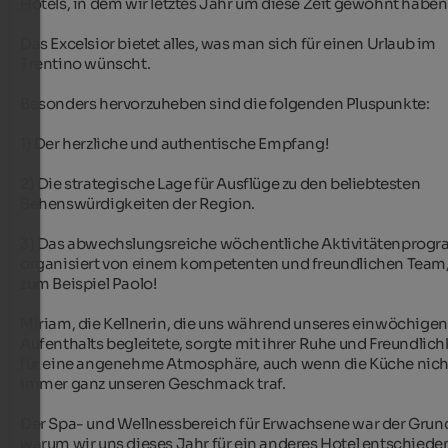
Hotels, in dem wir letztes Jahr um diese Zeit gewohnt haben.
Das Excelsior bietet alles, was man sich für einen Urlaub im 
Trentino wünscht.

Besonders hervorzuheben sind die folgenden Pluspunkte:

1) Der herzliche und authentische Empfang!

2) Die strategische Lage für Ausflüge zu den beliebtesten 
Sehenswürdigkeiten der Region.

3) Das abwechslungsreiche wöchentliche Aktivitätenprogr
organisiert von einem kompetenten und freundlichen Team, 
zum Beispiel Paolo!

Miriam, die Kellnerin, die uns während unseres einwöchigen 
Aufenthalts begleitete, sorgte mit ihrer Ruhe und Freundlichk
für eine angenehme Atmosphäre, auch wenn die Küche nicht
immer ganz unseren Geschmack traf.

Der Spa- und Wellnessbereich für Erwachsene war der Grund
warum wir uns dieses Jahr für ein anderes Hotel entschieden