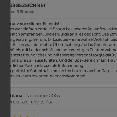
AUSGEZEICHNET
5 von 5 Sternen
Ein unvergessliches Erlebnis!

Alles war einfach perfekt! Schon bei unserer Ankunft wurden 
herzlich empfangen, und es wurde an alles gedacht. Das Zim
war geräumig, hell und blitzsauber – eine wahre Wohlfühloase
Das Essen war eine echte Überraschung: Jedes Gericht war 
köstlich, mit Leidenschaft und hochwertigen Zutaten zuberei
Das stets freundliche und hilfsbereite Personal sorgte dafür, 
wir uns wie zu Hause fühlten. Und der Spa-Bereich? Ein Traum
herrlicher Pool und absolute Entspannung.

Ein perfekter Aufenthalt vom ersten bis zum zweiten Tag … Ic
kann es kaum erwarten, wiederzukommen!
Fabiana
- November 2025
gereist als junges Paar