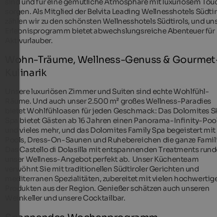
sind und für eine gemütliche Atmosphäre mit luxuriösem Tou
sorgen. Als Mitglied der Belvita Leading Wellnesshotels Südtir
zählen wir zu den schönsten Wellnesshotels Südtirols, und un
Erlebnisprogramm bietet abwechslungsreiche Abenteuer für
Aktivurlauber.
Wohn-Träume, Wellness-Genuss & Gourmet
Kulinarik
Unsere luxuriösen Zimmer und Suiten sind echte Wohlfühl-
Räume. Und auch unser 2.500 m² großes Wellness-Paradies
bietet Wohlfühloasen für jeden Geschmack: Das Dolomites S
Spa bietet Gästen ab 16 Jahren einen Panorama-Infinity-Poo
und vieles mehr, und das Dolomites Family Spa begeistert mit
Pools, Dress-On-Saunen und Ruhebereichen die ganze Famili
Das Castello di Dolasilla mit entspannenden Treatments rund
unser Wellness-Angebot perfekt ab. Unser Küchenteam
verwöhnt Sie mit traditionellen Südtiroler Gerichten und
mediterranen Spezialitäten, zubereitet mit vielen hochwertig
Produkten aus der Region. Genießer schätzen auch unseren
Weinkeller und unsere Cocktailbar.