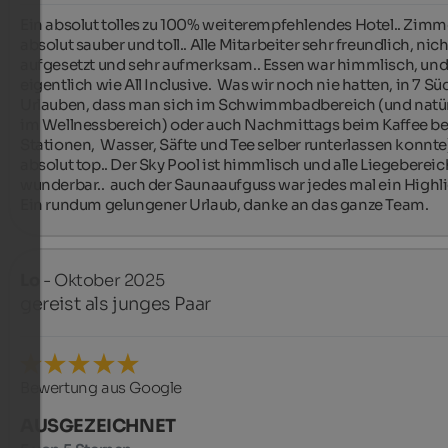
Ein absolut tolles zu 100% weiterempfehlendes Hotel.. Zimme
absolut sauber und toll.. Alle Mitarbeiter sehr freundlich, nicht
aufgesetzt und sehr aufmerksam.. Essen war himmlisch, und
eigentlich wie All Inclusive.  Was wir noch nie hatten, in 7 Süd
Urlauben, dass man sich im Schwimmbadbereich (und natürl
im Wellnessbereich) oder auch Nachmittags beim Kaffee bei
Stationen,  Wasser, Säfte und Tee selber runterlassen konnte)
absolut top.. Der Sky Pool ist himmlisch und alle Liegebereic
wunderbar..  auch der Saunaaufguss war jedes mal ein Highlig
Ein rundum gelungener Urlaub, danke an das ganze Team. ️
Lo
- Oktober 2025
gereist als junges Paar
Bewertung aus Google
AUSGEZEICHNET