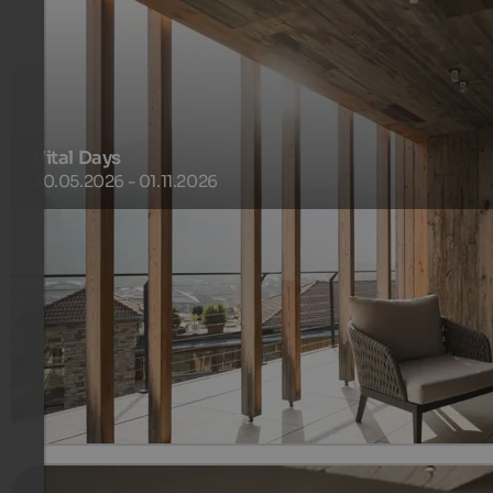
Vital Days
30.05.2026 - 01.11.2026
Der Blick aus dem Fenster: die schönsten Berge der Welt, d
darauf warten, gemeinsam mit uns Bergmenschen erobert
zu werden.
688 €
4 Nächte ab
pro Person
mehr Details