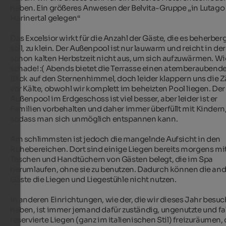
haben. Ein größeres Anwesen der Belvita-Gruppe „in Lutago 
Harinertal gelegen“

Das Excelsior wirkt für die Anzahl der Gäste, die es beherberg
soll, zu klein. Der Außenpool ist nur lauwarm und reicht in der 
schon kalten Herbstzeit nicht aus, um sich aufzuwärmen. Wie
schade! :( Abends bietet die Terrasse einen atemberaubende
Blick auf den Sternenhimmel, doch leider klappern uns die Z
vor Kälte, obwohl wir komplett im beheizten Pool liegen. Der 
Außenpool im Erdgeschoss ist viel besser, aber leider ist er 
Familien vorbehalten und daher immer überfüllt mit Kindern,
sodass man sich unmöglich entspannen kann.

Am schlimmsten ist jedoch die mangelnde Aufsicht in den 
Ruhebereichen. Dort sind einige Liegen bereits morgens mit
Taschen und Handtüchern von Gästen belegt, die im Spa 
herumlaufen, ohne sie zu benutzen. Dadurch können die and
Gäste die Liegen und Liegestühle nicht nutzen.

In anderen Einrichtungen, wie der, die wir dieses Jahr besuch
haben, ist immer jemand dafür zuständig, ungenutzte und fal
reservierte Liegen (ganz im italienischen Stil) freizuräumen, 