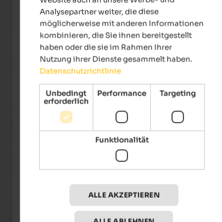
abends auch präsent sind- haben zu einem insgesamt sehr 
Analysepartner weiter, die diese
erholsamen und schönen Urlaub beigetragen.

möglicherweise mit anderen Informationen
Wir kommen gerne wieder!️
kombinieren, die Sie ihnen bereitgestellt
haben oder die sie im Rahmen Ihrer
Nutzung ihrer Dienste gesammelt haben.
MYLANDO
- Oktober 2025
Datenschutzrichtlinie
Unbedingt
Performance
Targeting
erforderlich
Bewertung aus Google
AUSGEZEICHNET
5 von 5 Sternen
Funktionalität
Alles super, keine Beanstandungen! Ein Aufenthalt in diesem
Hotel lohnt sich wirklich.
ALLE AKZEPTIEREN
Renato
- Oktober 2025
gereist als junges Paar
ALLE ABLEHNEN