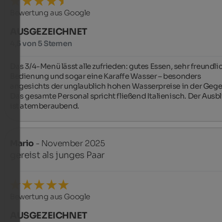
Bewertung aus Google
AUSGEZEICHNET
4,5 von 5 Sternen
Das 3/4-Menü lässt alle zufrieden: gutes Essen, sehr freundlic
Bedienung und sogar eine Karaffe Wasser – besonders 
angesichts der unglaublich hohen Wasserpreise in der Gege
Das gesamte Personal spricht fließend Italienisch. Der Ausbli
ist atemberaubend.
Mario
- November 2025
gereist als junges Paar
Bewertung aus Google
AUSGEZEICHNET