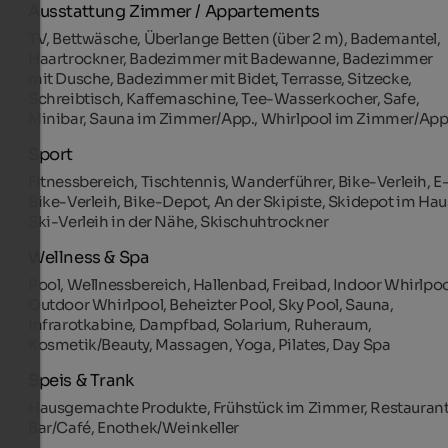
Ausstattung Zimmer / Appartements
TV, Bettwäsche, Überlange Betten (über 2 m), Bademantel,
Haartrockner, Badezimmer mit Badewanne, Badezimmer
mit Dusche, Badezimmer mit Bidet, Terrasse, Sitzecke,
Schreibtisch, Kaffemaschine, Tee-Wasserkocher, Safe,
Minibar, Sauna im Zimmer/App., Whirlpool im Zimmer/App
Sport
Fitnessbereich, Tischtennis, Wanderführer, Bike-Verleih, E
Bike-Verleih, Bike-Depot, An der Skipiste, Skidepot im Hau
Ski-Verleih in der Nähe, Skischuhtrockner
Wellness & Spa
Pool, Wellnessbereich, Hallenbad, Freibad, Indoor Whirlpoo
Outdoor Whirlpool, Beheizter Pool, Sky Pool, Sauna,
Infrarotkabine, Dampfbad, Solarium, Ruheraum,
Kosmetik/Beauty, Massagen, Yoga, Pilates, Day Spa
Speis & Trank
Hausgemachte Produkte, Frühstück im Zimmer, Restaurant
Bar/Café, Enothek/Weinkeller