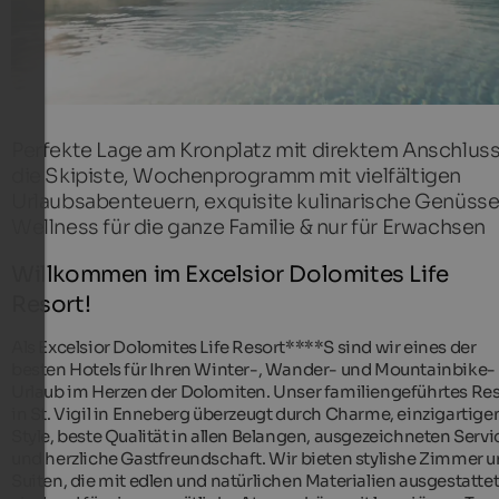
Perfekte Lage am Kronplatz mit direktem Anschluss
die Skipiste, Wochenprogramm mit vielfältigen
Urlaubsabenteuern, exquisite kulinarische Genüsse
Wellness für die ganze Familie & nur für Erwachsen
Willkommen im Excelsior Dolomites Life
Resort!
Als Excelsior Dolomites Life Resort****S sind wir eines der
besten Hotels für Ihren Winter-, Wander- und Mountainbike-
Urlaub im Herzen der Dolomiten. Unser familiengeführtes Res
in St. Vigil in Enneberg überzeugt durch Charme, einzigartige
Style, beste Qualität in allen Belangen, ausgezeichneten Servi
und herzliche Gastfreundschaft. Wir bieten stylishe Zimmer 
Suiten, die mit edlen und natürlichen Materialien ausgestatte