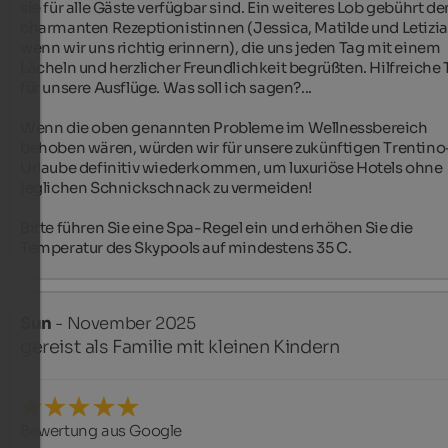
sie für alle Gäste verfügbar sind. Ein weiteres Lob gebührt den
charmanten Rezeptionistinnen (Jessica, Matilde und Letizia,
wenn wir uns richtig erinnern), die uns jeden Tag mit einem 
Lächeln und herzlicher Freundlichkeit begrüßten. Hilfreiche T
für unsere Ausflüge. Was soll ich sagen?...

Wenn die oben genannten Probleme im Wellnessbereich 
behoben wären, würden wir für unsere zukünftigen Trentino
Urlaube definitiv wiederkommen, um luxuriöse Hotels ohne 
jeglichen Schnickschnack zu vermeiden!

Bitte führen Sie eine Spa-Regel ein und erhöhen Sie die 
Temperatur des Skypools auf mindestens 35 C.
Sun
- November 2025
gereist als Familie mit kleinen Kindern
Bewertung aus Google