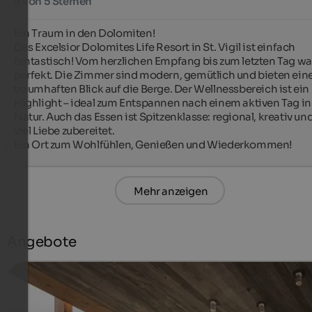
5 von 5 Sternen
Ein Traum in den Dolomiten!

Das Excelsior Dolomites Life Resort in St. Vigil ist einfach 
fantastisch! Vom herzlichen Empfang bis zum letzten Tag war 
perfekt. Die Zimmer sind modern, gemütlich und bieten eine
traumhaften Blick auf die Berge. Der Wellnessbereich ist ein 
Highlight – ideal zum Entspannen nach einem aktiven Tag in 
Natur. Auch das Essen ist Spitzenklasse: regional, kreativ und
viel Liebe zubereitet.

Ein Ort zum Wohlfühlen, Genießen und Wiederkommen!
Mehr anzeigen
Angebote