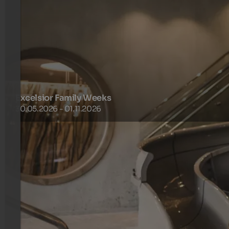
Excelsior Family Weeks
30.05.2026 - 01.11.2026
Kinder bis 8 Jahre übernachten kostenlos in den
Zimmerkategorien Fanes, Pares, Lavarella, Dolomites
Garden und Dolomites Lodge (bei Unterbringung im
Elternzimmer, max. 2 Kinder pro 2 Erwachsene).
1204 €
7 Nächte ab
pro Person
mehr Details