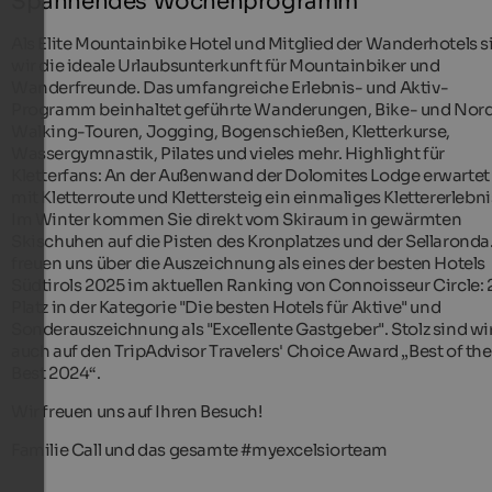
Spannendes Wochenprogramm
Als Elite Mountainbike Hotel und Mitglied der Wanderhotels s
wir die ideale Urlaubsunterkunft für Mountainbiker und
Wanderfreunde. Das umfangreiche Erlebnis- und Aktiv-
Programm beinhaltet geführte Wanderungen, Bike- und Nord
Walking-Touren, Jogging, Bogenschießen, Kletterkurse,
Wassergymnastik, Pilates und vieles mehr. Highlight für
Kletterfans: An der Außenwand der Dolomites Lodge erwartet
mit Kletterroute und Klettersteig ein einmaliges Klettererlebni
Im Winter kommen Sie direkt vom Skiraum in gewärmten
Skischuhen auf die Pisten des Kronplatzes und der Sellaronda
freuen uns über die Auszeichnung als eines der besten Hotels
Südtirols 2025 im aktuellen Ranking von Connoisseur Circle: 
Platz in der Kategorie "Die besten Hotels für Aktive" und
Sonderauszeichnung als "Excellente Gastgeber". Stolz sind wi
auch auf den TripAdvisor Travelers' Choice Award „Best of the
Best 2024“.
Wir freuen uns auf Ihren Besuch!
Familie Call und das gesamte #myexcelsiorteam