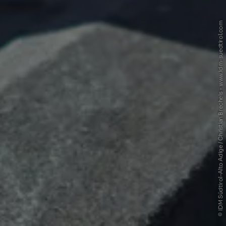
© IDM Südtirol-Alto Adige / Christian Brecheis - www.idm-suedtirol.com