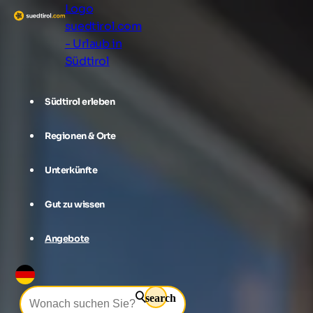
Logo
suedtirol.com
- Urlaub in
Südtirol
Südtirol erleben
Regionen & Orte
Unterkünfte
Gut zu wissen
Angebote
search