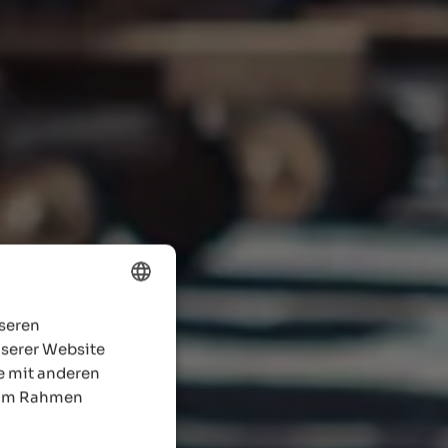
nseren
ENGLISH
nserer Website
GERMAN
e mit anderen
e im Rahmen