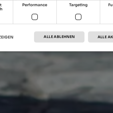
t
Performance
Targeting
Fu
ch
ALLE ABLEHNEN
ZEIGEN
ALLE A