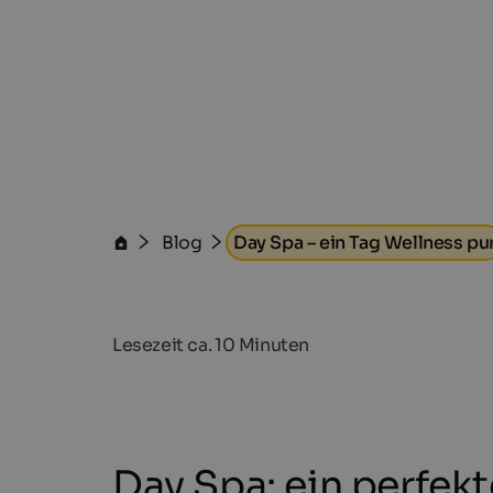
Blog
Day Spa – ein Tag Wellness pu
Lesezeit ca.
10
Minuten
Day Spa: ein perfekt