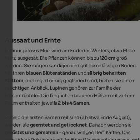
Aussaat und Ernte
Lupinus pilosus Murr wird am Ende des Winters, etwa Mitte
März, ausgesät. Die Pflanzen können bis zu
120 cm
groß
werden. Sie mögen sandigen und gut durchlässigen Boden.
Mit ihren
blauen Blütenständen
und
silbrig beharrten
Blättern
, die fingerförmig gegliedert sind, bieten sie einen
prächtigen Anblick. Lupinen gehören zur Familie der
Hülsenfrüchtler. Die länglichen braunen Hülsen mit zartem
Flaum enthalten jeweils
2 bis 4 Samen
.
Sobald die ersten Samen reif sind (ab etwa Ende August),
werden sie
geerntet und getrocknet
. Danach werden sie
geröstet und gemahlen
– genau wie „echter“ Kaffee. Das
gemahlene Pulver wird mit heißem Wasser aufgegossen und