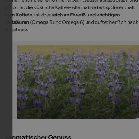
schon ist die köstliche Kaffee-Alternative fertig. Sie enthält
kein Koffein
, ist aber
reich an Eiweiß und wichtigen
Fettsäuren
(Omega 3 und Omega 6) und duftet herrlich nach
Haselnuss
.
Altreier Alternative zum Kaffee
Die intensive violette Färbung der Blüte leuchtet beson
schön in der Sonne.
Verein der Altreier Lupinenkaffee-Anbauer
Aromatischer Genuss