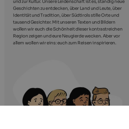
und zur Kultur. Unsere Leidenschaft ist es, ständig neue
Geschichten zu entdecken, über Land und Leute, über
Identität und Tradition, über Südtirols stille Orte und
tausend Gesichter. Mit unseren Texten und Bildern
wollen wir euch die Schönheit dieser kontrastreichen
Region zeigen und eure Neugierde wecken. Aber vor
allem wollen wir eins: euch zum Reisen inspirieren.