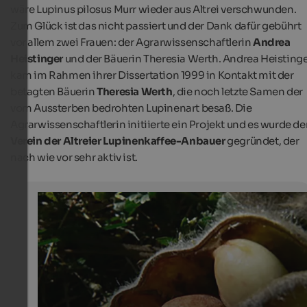
wäre Lupinus pilosus Murr wieder aus Altrei verschwunden.
Zum Glück ist das nicht passiert und der Dank dafür gebührt
vor allem zwei Frauen: der Agrarwissenschaftlerin
Andrea
Heistinger
und der Bäuerin Theresia Werth. Andrea Heisting
kam im Rahmen ihrer Dissertation 1999 in Kontakt mit der
betagten Bäuerin
Theresia Werth
, die noch letzte Samen der
vom Aussterben bedrohten Lupinenart besaß. Die
Agrarwissenschaftlerin initiierte ein Projekt und es wurde de
Verein der Altreier Lupinenkaffee-Anbauer
gegründet, der
nach wie vor sehr aktiv ist.
Altreier Alternative zum Kaffee
Die Hülsenfrucht enthält mehrere runde, abgeflachte 
Verein der Altreier Lupinenkaffee-Anbauer