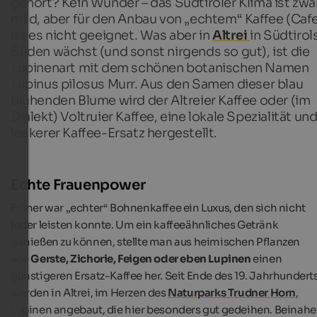
gehört? Kein Wunder – das Südtiroler Klima ist zwa
mild, aber für den Anbau von „echtem“ Kaffee (Caf
ist es nicht geeignet. Was aber in
Altrei
in Südtirol
Süden wächst (und sonst nirgends so gut), ist die
Lupinenart mit dem schönen botanischen Namen
Lupinus pilosus Murr. Aus den Samen dieser blau
blühenden Blume wird der Altreier Kaffee oder (im
Dialekt) Voltruier Kaffee, eine lokale Spezialität und
leckerer Kaffee-Ersatz hergestellt.
Echte Frauenpower
Früher war „echter“ Bohnenkaffee ein Luxus, den sich nicht
jeder leisten konnte. Um ein kaffeeähnliches Getränk
genießen zu können, stellte man aus heimischen Pflanzen
wie
Gerste, Zichorie, Feigen oder eben Lupinen
einen
günstigeren Ersatz-Kaffee her. Seit Ende des 19. Jahrhundert
werden in Altrei, im Herzen des
Naturparks Trudner Horn
,
Lupinen angebaut, die hier besonders gut gedeihen. Beinahe