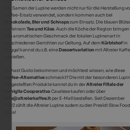
Die Samen der Lupine werden nicht nur für die Herstellung v
Kaffee-Ersatz verwendet, sondern kommen auch bei
Schokolade, Bier und Schnaps
zum Einsatz. Die blauen Blüte
verfeinern
Tee und Käse
. Auch die Köche der Region bringen
den aromatischen Geschmack der lokalen Lupinenart in
verschiedenen Gerichten zur Geltung. Auf dem
Kürbishof
in
Guggal kannst du z.B. eine
Dessertvariation
mit Altreier Kaff
genießen.
Du hast Gusto bekommen und möchtest wissen, wie diese
Kaffee-Alternative
schmeckt? Die mit der besonderen Lupi
hergestellten Produkte kannst du in der
Altreier Filiale der
Famiglia Cooperativa
Cavalese kaufen oder über
info@altreierkaffee.it
per E-Mail bestellen. Seit Dezember
2022 zählt die Altreier Lupine zudem zu den Presìdi Slow Foo
Italia!
Altreier Alternative zum Kaffee