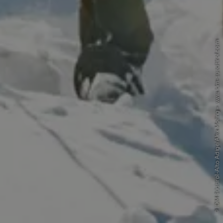
© IDM Südtirol-Alto Adige/Alex Moling - www.idm-suedtirol.com