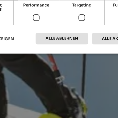
t
Performance
Targeting
Fu
ch
ALLE ABLEHNEN
ZEIGEN
ALLE A