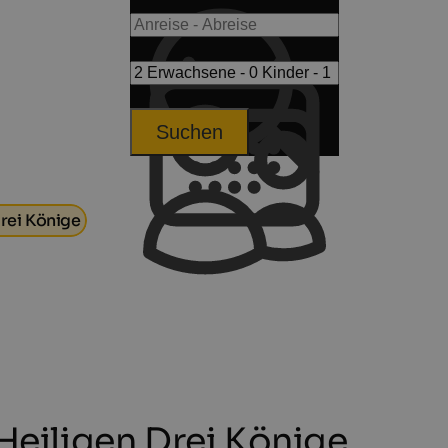
Suchen
Drei Könige
 Heiligen Drei Könige