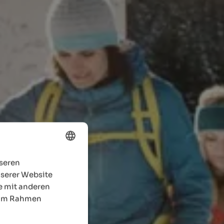
nseren
ENGLISH
nserer Website
GERMAN
e mit anderen
e im Rahmen