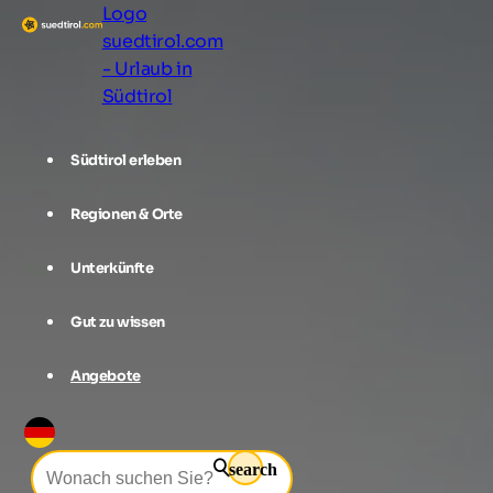
Logo
suedtirol.com
- Urlaub in
Südtirol
Südtirol erleben
Regionen & Orte
Unterkünfte
Gut zu wissen
Angebote
search