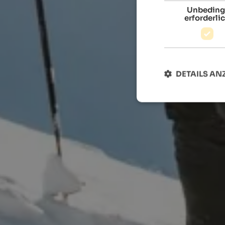
Unbeding
erforderli
DETAILS AN