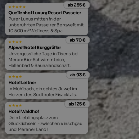
ab 255 €
Quellenhof Luxury Resort Passeier
Purer Luxus mitten in der
unberührten Passeirer Bergwelt mit
10.500 m² Wellness & Spa.
ab 70 €
Alpwellhotel Burggräfler
Unvergessliche Tage in Tisens bei
Meran: Bio-Schwimmteich,
Hallenbad & Saunalandschaft.
ab 93 €
Hotel Leitner
In Mühlbach, ein echtes Juwel im
Herzen des Südtiroler Eisacktals.
ab 125 €
Hotel Waldhof
Dein Lieblingsplatz zum
Glücklichsein - zwischen Vinschgau
und Meraner Land!