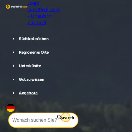
Logo
suedtirol.com
- Urlaub in
Südtirol
Südtirol erleben
Regionen & Orte
Unterkünfte
Gut zu wissen
Angebote
search