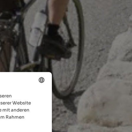
nseren
ENGLISH
nserer Website
GERMAN
e mit anderen
e im Rahmen