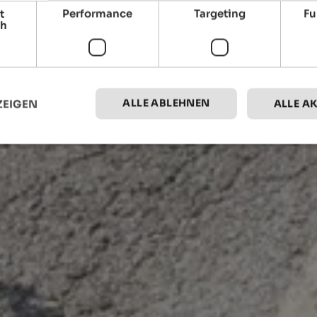
t
Performance
Targeting
Fu
ch
ALLE ABLEHNEN
ZEIGEN
ALLE A