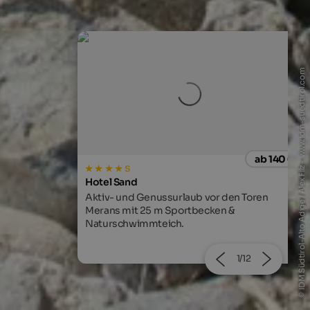
© IDM Südtirol-Alto Adige / Alex Filz - www.idm-suedtirol.com
ab 140 €
ab 134
s
Falkensteiner Hotel Falkensteinerhof
 den Toren
Jetzt nur für kurze Zeit -20% auf Ihren
n &
Sommerurlaub!
2/12