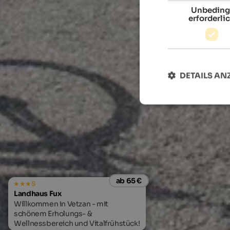
Unbeding
erforderli
DETAILS AN
ab 65 €
s
Landhaus Fux
Willkommen in Vetzan - mit
schönem Erholungs- &
Wellnessbereich und Vitalfrühstück!