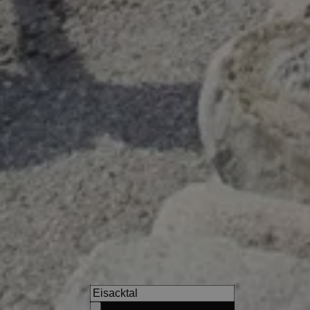
s
Hotel Sand
Aktiv- und Genussurlaub vor
Merans mit 25 m Sportbecke
Naturschwimmteich.