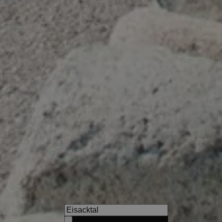
Hotel Tenz
Genießen Sie einen 360-Grad
das Etschtal, die umliegend
und Dörfer.