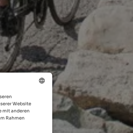
nseren
ENGLISH
nserer Website
GERMAN
e mit anderen
e im Rahmen