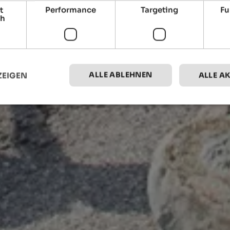
t
Performance
Targeting
Fu
ch
ALLE ABLEHNEN
ZEIGEN
ALLE A