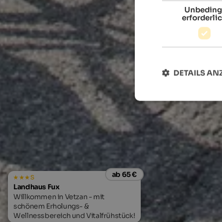
Unbeding
erforderli
DETAILS AN
ab 65 €
s
Landhaus Fux
Willkommen in Vetzan - mit
schönem Erholungs- &
Wellnessbereich und Vitalfrühstück!