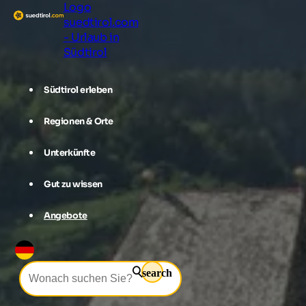
Logo
suedtirol.com
- Urlaub in
Südtirol
Südtirol erleben
Regionen & Orte
Unterkünfte
Gut zu wissen
Angebote
search