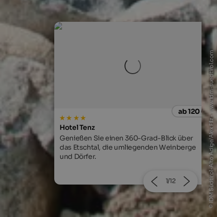
© IDM Südtirol-Alto Adige/Alex Filz - www.idm-suedtirol.com
ab 120 €
ab 54
Appartement Hotel Gurnatsch
-Blick über
Ruhig und sonnig im malerischen Dorf Vals
en Weinberge
bei Mühlbach gelegen.
2/12