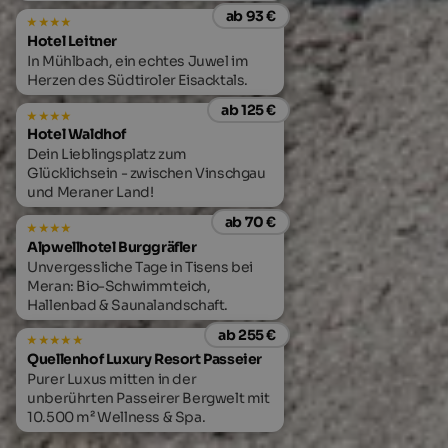
ab 93 €
Hotel Leitner
In Mühlbach, ein echtes Juwel im
Herzen des Südtiroler Eisacktals.
ab 125 €
Hotel Waldhof
Dein Lieblingsplatz zum
Glücklichsein - zwischen Vinschgau
und Meraner Land!
ab 70 €
Alpwellhotel Burggräfler
Unvergessliche Tage in Tisens bei
Meran: Bio-Schwimmteich,
Hallenbad & Saunalandschaft.
ab 255 €
Quellenhof Luxury Resort Passeier
Purer Luxus mitten in der
unberührten Passeirer Bergwelt mit
10.500 m² Wellness & Spa.