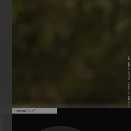
© IDM Südtirol-Alto Adige / Alex Moling - www.idm-suedtirol.com