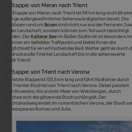
2. Etappe: von Meran nach Trient
Die Etappe von Meran nach Trient ist 98 km lang und hält ein
Menge außergewöhnlicher Sehenswürdigkeiten bereit. Die
Schlösser rund um
Bozen
sind nicht nur aus der Ferne ein Ju
in der Landschaft, sondern können zum Teil auch besichtigt
werden. Der
Kalterer See
im Süden Südtirols ist besonders i
Sommer ein beliebter Treffpunkt und bietet Ihnen die
Möglichkeit für ein erfrischendes Bad. Weiter geht es durch d
eindrucksvolle Trienter Landschaft bis in die sehenswerte
Stadt Trient!
3. Etappe: von Trient nach Verona
Die letzte Etappe ist 101,5 km lang und führt Radfahrer durch
das Trienter Etschtal von Trient nach Verona. Dabei passiert
man Rovereto, Ala und ein Meer von Weinbergen, durch
welches sich die glitzernde Etsch schlängelt. Der
Etschtalradweg endet im romantischen Verona, der Stadt vo
Shakespeares Romeo und Julia.
Verona
Panorma von Verona