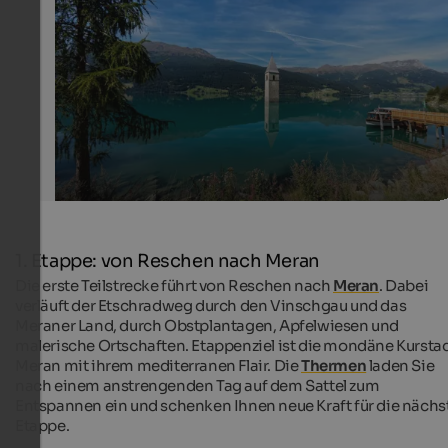
Geschichte des Ortes und gilt mittlerweile als Wahrzei
Ferienregion Reschenpass.
Frieder Blickle - Vinschgau Marketing
1. Etappe: von Reschen nach Meran
Die erste Teilstrecke führt von Reschen nach
Meran
. Dabei
verläuft der Etschradweg durch den Vinschgau und das
Meraner Land, durch Obstplantagen, Apfelwiesen und
malerische Ortschaften. Etappenziel ist die mondäne Kursta
Meran mit ihrem mediterranen Flair. Die
Thermen
laden Sie
nach einem anstrengenden Tag auf dem Sattel zum
Entspannen ein und schenken Ihnen neue Kraft für die nächs
Etappe.