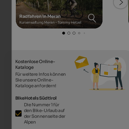
Radfahren in Meran
Kurverwaltung Meran - Tommy Hetzel
Kostenlose Online-
Kataloge
Für weitere Infos können
Sie unsere Online-
Kataloge anfordern!
BikeHotels Südtirol
Die Nummer 1 für
den Bike-Urlaub auf
der Sonnenseite der
Alpen