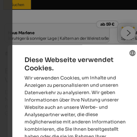
Suchen
ab 59 €
Haus Marlene
Quellen
In ruhiger & sonniger Lage | Kaltern an der Weinstraße
Sport- &
Radwege
Etschtal
Diese Webseite verwendet
Cookies.
ENGLISH
Etschradweg: Radtour durchs Etschtal n
Wir verwenden Cookies, um Inhalte und
Verona
GERMAN
Anzeigen zu personalisieren und unseren
Das Etschtal erstreckt sich vom Vinschgau, über d
Datenverkehr zu analysieren. Wir geben
Meraner Land, bis hin in den Süden Südtirols und is
Informationen über Ihre Nutzung unserer
mit seinem gleichnamigen Radweg ideal für
Website auch an unsere Werbe- und
Genussradler und Familien.
Analysepartner weiter, die diese
möglicherweise mit anderen Informationen
kombinieren, die Sie ihnen bereitgestellt
Bikehotels in Südtirol
haben oder die sie im Rahmen Ihrer