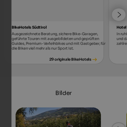
BikeHotels Südtirol
Hotel
Ausgezeichnete Beratung, sichere Bike-Garagen,
In ru
geführte Touren mit ausgebildeten und geprüften
und d
Guides, Premium-Verleihbikes und mit Gastgeber, für
zahlr
die Biken viel mehr als nur Sport ist.
29 originale BikeHotels
Bilder