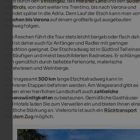
fließt durch den
Vinschgau
, das
Meraner Land
und den
Süde
Südtirols
, von dort weiter ins Trentino, bis nach Verona und
mündet später in die Adria. Dem Lauf der Etsch kann man vo
Reschen bis Verona
auf einem großteils gut ausgebauten
Radweg folgen.
Von Reschen führt die Tour stets leicht bergab oder flach dah
und ist daher auch für Anfänger und Radler mit geringer
Kondition geeignet. Der Etschradweg ist in Südtirol Teil eine
weitläufigen und meist beschilderten Radnetzes. Er schlänge
sich gemütlich durch beliebte Ferienorte, malerische
Apfelwiesen und Weinberge.
Der insgesamt
300 km
lange Etschtalradweg kann in
mehreren Etappen befahren werden. Am Wegesrand gibt es
neben einer herrlichen Landschaft auch
zahlreiche
Sehenswürdigkeiten
zu bestaunen. Gemütliche Gasthäuser
und Hotels laden Sie zum Verweilen ein und bieten Ihnen ein
köstliche Stärkung an. Vielerorts ist auch ein
Rücktransport
mit dem Zug
möglich.
Kirchturm im Reschensee
Der Kirchturm von Alt-Graun ist ein Zeugnis der beweg