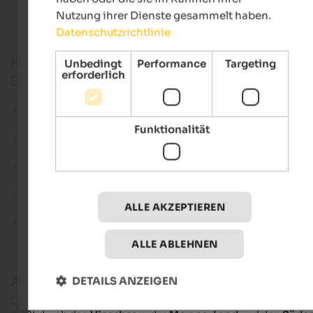
Nutzung ihrer Dienste gesammelt haben.
Datenschutzrichtlinie
Kurz zusammengefasst: Radtour entlang de
Unbedingt
Performance
Targeting
erforderlich
Etsch
Etschradweg führt über rund 300 km von Reschen nach
Verona
Funktionalität
Großteils gut ausgebauter, beschilderter Radweg, der flac
oder leicht bergab verläuft
Mögliche Etappen: 1. Etappe Reschen-Meran, 2. Etappe
Meran-Trient, 3. Etappe Trient-Verona
Zahlreiche Rastmöglichkeiten, Unterkünfte und
ALLE AKZEPTIEREN
Sehenswürdigkeiten unterwegs
Radverleihe & Kombinationsmöglichkeit Bike & Bahn
ALLE ABLEHNEN
Auf dem Bike von Reschen nach Verona
DETAILS ANZEIGEN
Die Etsch (italienisch
Adige
) ist der längste Fluss Südtirols u