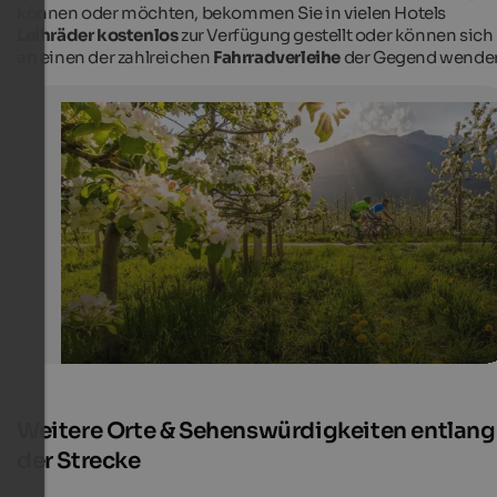
können oder möchten, bekommen Sie in vielen Hotels
Leihräder kostenlos
zur Verfügung gestellt oder können sich
an einen der zahlreichen
Fahrradverleihe
der Gegend wende
Blühende Obstgärten in Tramin
Radtour durch die Obstplantagen in Tramin an der Wei
Tourismusverein Tramin - Antie Braito
Weitere Orte & Sehenswürdigkeiten entlang
der Strecke