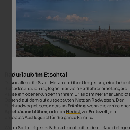
jessica80 / Fotolia.com
Radurlaub im Etschtal
Da vor allem die Stadt Meran und ihre Umgebung eine belieb
Reisedestination ist, legen hier viele Radfahrer eine längere
Pause ein oder erkunden in ihrem Urlaub im Meraner Land di
Gegend auf dem gut ausgebauten Netz an Radwegen. Der
Etschradweg ist besonders im
Frühling
, wenn die zahlreiche
Apfelbäume blühen
, oder im
Herbst
, zur
Erntezeit
, ein
beliebtes Ausflugsziel für die ganze Familie.
Wenn Sie Ihr eigenes Fahrrad nicht mit in den Urlaub bringe