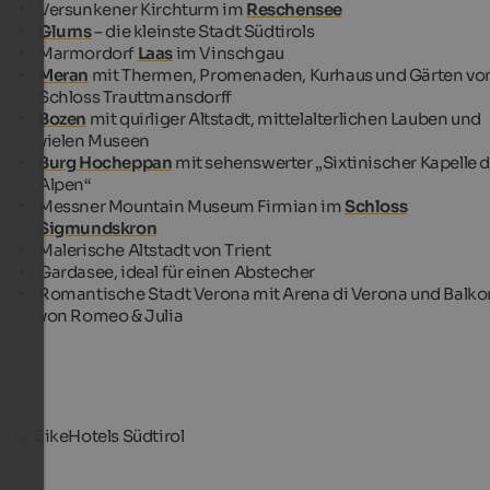
Versunkener Kirchturm im
Reschensee
Glurns
– die kleinste Stadt Südtirols
Marmordorf
Laas
im Vinschgau
Meran
mit Thermen, Promenaden, Kurhaus und Gärten vo
Schloss Trauttmansdorff
Bozen
mit quirliger Altstadt, mittelalterlichen Lauben und
vielen Museen
Burg Hocheppan
mit sehenswerter „Sixtinischer Kapelle d
Alpen“
Messner Mountain Museum Firmian im
Schloss
Sigmundskron
Malerische Altstadt von Trient
Gardasee, ideal für einen Abstecher
Romantische Stadt Verona mit Arena di Verona und Balko
von Romeo & Julia