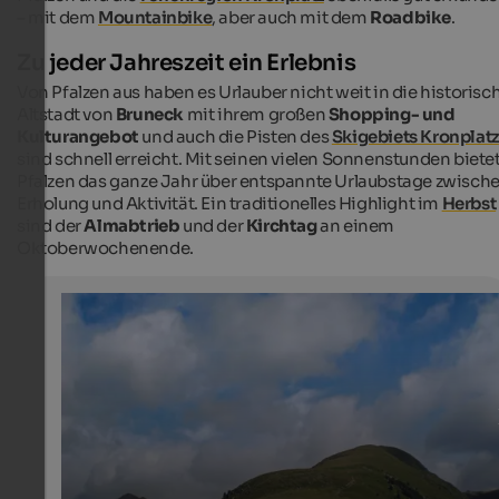
– mit dem
Mountainbike
, aber auch mit dem
Roadbike
.
Zu jeder Jahreszeit ein Erlebnis
Von Pfalzen aus haben es Urlauber nicht weit in die historisc
Altstadt von
Bruneck
mit ihrem großen
Shopping- und
Kulturangebot
und auch die Pisten des
Skigebiets Kronplatz
sind schnell erreicht. Mit seinen vielen Sonnenstunden biete
Pfalzen das ganze Jahr über entspannte Urlaubstage zwisch
Erholung und Aktivität. Ein traditionelles Highlight im
Herbst
sind der
Almabtrieb
und der
Kirchtag
an einem
Oktoberwochenende.
Sambock
Auch auf den Pfunderer Höhenweg liegt der Sambock.
Internet Consulting - Stefan Tolpeit