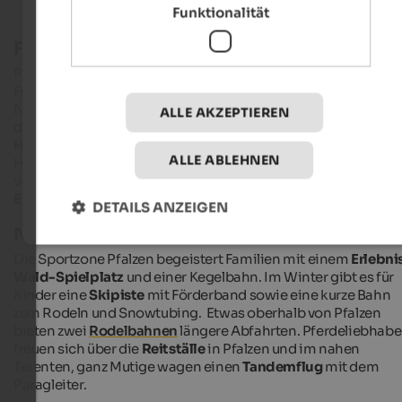
Funktionalität
Familienfreundliches Pfalzen
Pfalzen beeindruckt mit einem vielfältigen Sport- und
Freizeitangebot für die ganze Familie. Im Sommer lädt der
Naturbadeteich
Issinger Weiher
zum
Schwimmen
ein und
ALLE AKZEPTIEREN
direkt daneben können sich kleine und große Abenteurer im
Hochseilgarten Kronaction
Herausforderungen in luftiger
ALLE ABLEHNEN
Höhe stellen. Bei entsprechend tiefen Temperaturen
verwandelt sich der Weiher im Winter in einen idyllischen
Eislaufplatz
.
DETAILS ANZEIGEN
Noch mehr Sport und Spaß
Die Sportzone Pfalzen begeistert Familien mit einem
Erlebni
Wald-Spielplatz
und einer Kegelbahn. Im Winter gibt es für
Kinder eine
Skipiste
mit Förderband sowie eine kurze Bahn
zum Rodeln und Snowtubing. Etwas oberhalb von Pfalzen
bieten zwei
Rodelbahnen
längere Abfahrten. Pferdeliebhabe
freuen sich über die
Reitställe
in Pfalzen und im nahen
Terenten, ganz Mutige wagen einen
Tandemflug
mit dem
Paragleiter.