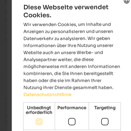
Urlaub in Pfalzen
Diese Webseite verwendet
Pfalzen liegt auf einer Sonnenterrasse im Pustertal,
Cookies.
ENGLISH
etwas oberhalb von Bruneck. Es ist der optimale
Wir verwenden Cookies, um Inhalte und
Urlaubsort für alle, die ländliche Beschaulichkeit u
GERMAN
Anzeigen zu personalisieren und unseren
zugleich die Nähe zur Stadt Bruneck und zum
Datenverkehr zu analysieren. Wir geben
bekannten Südtiroler Skiberg Kronplatz schätzen.
Informationen über Ihre Nutzung unserer
Website auch an unsere Werbe- und
Alle Orte in der Region
Analysepartner weiter, die diese
möglicherweise mit anderen Informationen
Unterkünfte in Pfalzen
kombinieren, die Sie ihnen bereitgestellt
haben oder die sie im Rahmen Ihrer
Nutzung ihrer Dienste gesammelt haben.
Datenschutzrichtlinie
Rund
3 km nordwestlich von Bruneck
breitet sich das
Sonnendorf Pfalzen mit den Fraktionen Greinwalden und
Unbedingt
Performance
Targeting
Issing auf einem sonnigen Hochplateau aus und bietet
erforderlich
traumhafte Ausblicke
auf die umliegende Bergwelt – von de
Dolomiten bis zu den Zillertaler Alpen.