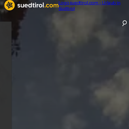
Logo suedtirol.com - Urlaub in
Südtirol