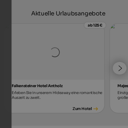
Aktuelle Urlaubsangebote
ab 125 €
Falkensteiner Hotel Antholz
Majes
Erleben Sie in unserem Hideaway eine romantische
Einzi
Auszeit zu zweit.
große
Zum Hotel