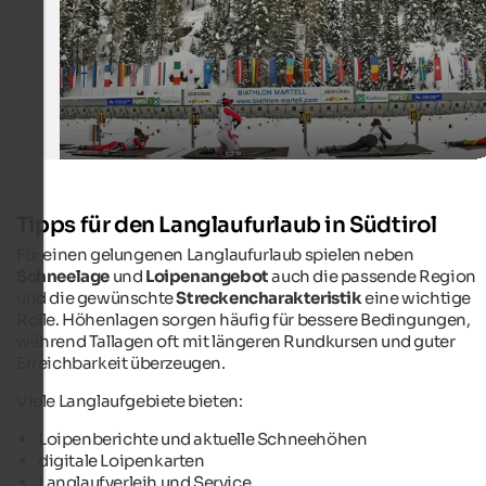
Tipps für den Langlaufurlaub in Südtirol
Für einen gelungenen Langlaufurlaub spielen neben
Schneelage
und
Loipenangebot
auch die passende Region
und die gewünschte
Streckencharakteristik
eine wichtige
Rolle. Höhenlagen sorgen häufig für bessere Bedingungen,
während Tallagen oft mit längeren Rundkursen und guter
Erreichbarkeit überzeugen.
Viele Langlaufgebiete bieten:
Loipenberichte und aktuelle Schneehöhen
digitale Loipenkarten
Langlaufverleih und Service