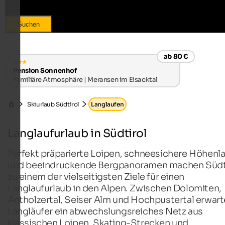
Suchen
ab 80 €
Pension Sonnenhof
Familiäre Atmosphäre | Meransen im Eisacktal
Skiurlaub Südtirol
Langlaufen
Langlaufurlaub in Südtirol
Perfekt präparierte Loipen, schneesichere Höhenl
und beeindruckende Bergpanoramen machen Südt
zu einem der vielseitigsten Ziele für einen
Langlaufurlaub in den Alpen. Zwischen Dolomiten,
Antholzertal, Seiser Alm und Hochpustertal erwart
Langläufer ein abwechslungsreiches Netz aus
klassischen Loipen, Skating-Strecken und