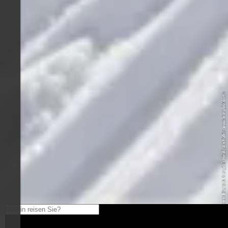
© Tourismusverein Bruneck Kronplatz - Harald Wisthaler - www.kronplatz.com