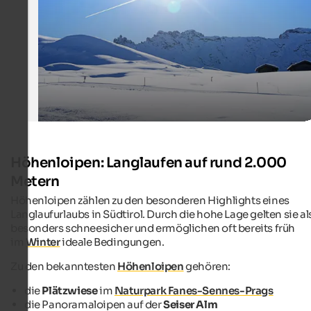
Internet Consulting - Fabian Auer
Höhenloipen: Langlaufen auf rund 2.000
Metern
Höhenloipen zählen zu den besonderen Highlights eines
Langlaufurlaubs in Südtirol. Durch die hohe Lage gelten sie al
besonders schneesicher und ermöglichen oft bereits früh
im
Winter
ideale Bedingungen.
Zu den bekanntesten
Höhenloipen
gehören:
die
Plätzwiese
im
Naturpark Fanes-Sennes-Prags
die Panoramaloipen auf der
Seiser Alm