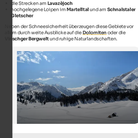
die Strecken am
Lavazèjoch
hochgelegene Loipen im
Martelltal
und am
Schnalstaler
Gletscher
Neben der Schneesicherheit überzeugen diese Gebiete vor
allem durch weite Ausblicke auf die
Dolomiten
oder die
Vinschger Bergwelt
und ruhige Naturlandschaften.
Plätzwiese
Eine herrliche Schneedecke hüllt die Plätzwiese im Wint
ein weißes Kleid.
Internet Consulting - Isabel Gräber