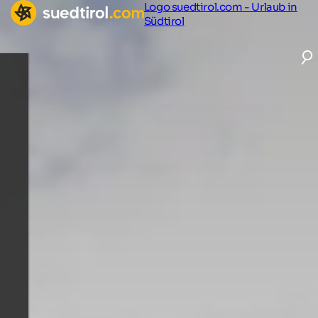
Logo suedtirol.com - Urlaub in
Südtirol