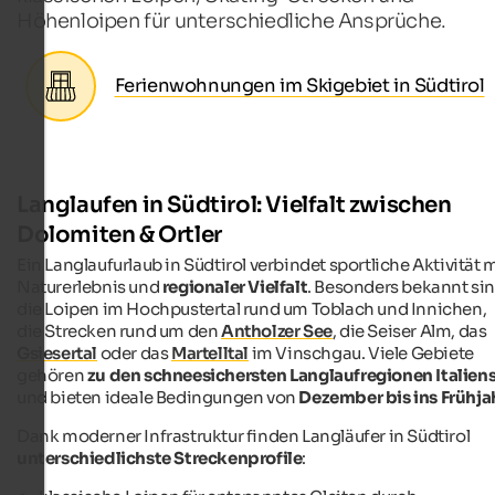
Höhenloipen für unterschiedliche Ansprüche.
Ferienwohnungen im Skigebiet in Südtirol
Langlaufen in Südtirol: Vielfalt zwischen
Dolomiten & Ortler
Ein Langlaufurlaub in Südtirol verbindet sportliche Aktivität 
Naturerlebnis und
regionaler Vielfalt
. Besonders bekannt si
die Loipen im Hochpustertal rund um Toblach und Innichen,
die Strecken rund um den
Antholzer See
, die Seiser Alm, das
Gsiesertal
oder das
Martelltal
im Vinschgau. Viele Gebiete
gehören
zu den schneesichersten Langlaufregionen Italien
und bieten ideale Bedingungen von
Dezember bis ins Frühja
Dank moderner Infrastruktur finden Langläufer in Südtirol
unterschiedlichste Streckenprofile
: