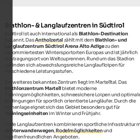
Biathlon- & Langlaufzentren in Südtirol
Südtirol ist auch international als
Biathlon-Destination
bekannt. Das
Antholzertal
zählt mit dem
Biathlon- und
Langlaufzentrum Südtirol Arena Alto Adige
zu den
renommiertesten Wintersportorten Europas und ist jährlich
Austragungsort von Weltcuprennen. Rund um das Stadion
befinden sich abwechslungsreiche Langlaufloipen für
verschiedene Leistungsstufen.
Ein weiteres bekanntes Zentrum liegt im Martelltal. Das
Biathlonzentrum Martell
bietet moderne
Trainingsmöglichkeiten, schneesichere Loipen und optimal
Bedingungen für sportlich orientierte Langläufer. Durch die
Höhenlage eignet sich das Gebiet besonders gut für
Trainingseinheiten
im Winter und Frühjahr.
Viele Langlaufzentren kombinieren sportliche Infrastruktur m
Winterwanderwegen
,
Rodelmöglichkeiten
und
familienfreundlichen Angeboten.