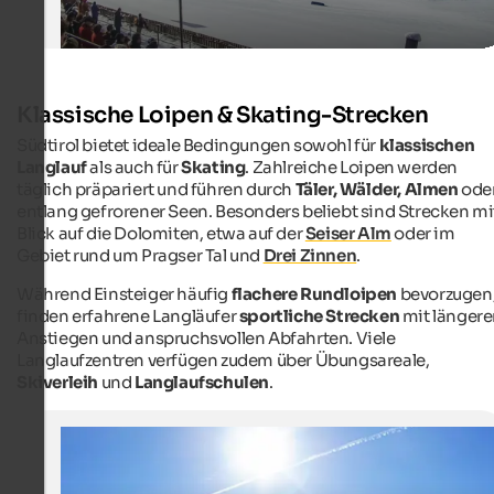
Klassische Loipen & Skating-Strecken
Südtirol bietet ideale Bedingungen sowohl für
klassischen
Langlauf
als auch für
Skating
. Zahlreiche Loipen werden
täglich präpariert und führen durch
Täler, Wälder, Almen
ode
entlang gefrorener Seen. Besonders beliebt sind Strecken mi
Blick auf die Dolomiten, etwa auf der
Seiser Alm
oder im
Gebiet rund um Pragser Tal und
Drei Zinnen
.
Während Einsteiger häufig
flachere Rundloipen
bevorzugen
finden erfahrene Langläufer
sportliche Strecken
mit länger
Anstiegen und anspruchsvollen Abfahrten. Viele
Langlaufzentren verfügen zudem über Übungsareale,
Skiverleih
und
Langlaufschulen
.
Seiser Alm
Im Winter ist die Seiser Alm ein Paradies für Wanderer,
Langläufer und Skifahrer.