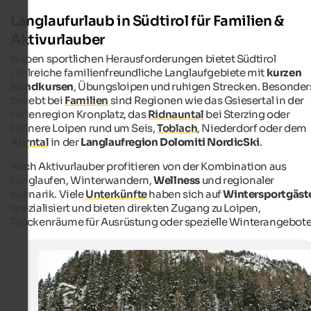
Langlaufurlaub in Südtirol für Familien &
Aktivurlauber
Neben sportlichen Herausforderungen bietet Südtirol
zahlreiche familienfreundliche Langlaufgebiete mit
kurzen
Rundkursen
, Übungsloipen und ruhigen Strecken. Besonder
beliebt bei
Familien
sind Regionen wie das Gsiesertal in der
Ferienregion Kronplatz, das
Ridnauntal
bei Sterzing oder
kleinere Loipen rund um Seis,
Toblach
, Niederdorf oder dem
Ahrntal
in der
Langlaufregion Dolomiti NordicSki
.
Auch Aktivurlauber profitieren von der Kombination aus
Langlaufen, Winterwandern,
Wellness
und regionaler
Kulinarik. Viele
Unterkünfte
haben sich auf
Wintersportgäst
spezialisiert und bieten direkten Zugang zu Loipen,
Trockenräume für Ausrüstung oder spezielle Winterangebote
Biathlonzentrum Martell
Der nordische Skisport steht im Martell im Mittelpunkt: 
bietet ein großartiges Biathlonzentrum.
Regionalentwicklungs-Genossenschaft Martell 3B - Fotostudio 2000