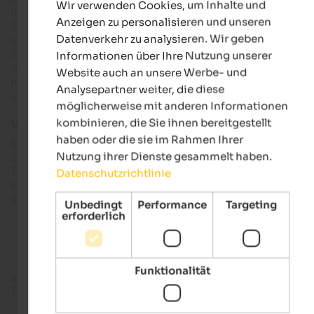
Wir verwenden Cookies, um Inhalte und
GERMAN
im
13. Jahrhundert
errichtet und im Laufe der nächsten
Anzeigen zu personalisieren und unseren
Jahrhunderte immer wieder erweitert und erneuert. Die
Datenverkehr zu analysieren. Wir geben
einstige
Sommerresidenz der Fürstbischöfe
liegt leicht
zugänglich etwas
oberhalb der Stadt
. Im Innenhof der Burg,
Informationen über Ihre Nutzung unserer
den man über eine
hölzerne Brücke
erreicht, befindet sich ei
Website auch an unsere Werbe- und
halber Rundturm
mit einer Treppe, die zu den
Fürstenzimme
Analysepartner weiter, die diese
und weiteren Räumen führt.
möglicherweise mit anderen Informationen
Weitere Infos & Öffnungszeiten:
kombinieren, die Sie ihnen bereitgestellt
haben oder die sie im Rahmen Ihrer
MMM Ripa – Schloss Bruneck
Nutzung ihrer Dienste gesammelt haben.
Schlossweg 2, I-39031 Bruneck
Tel. +39 0474 410 220
Datenschutzrichtlinie
E-Mail: ripa@messner-mountain-museum.it
Web: messner-mountain-museum.it
Unbedingt
Performance
Targeting
erforderlich
Funktionalität