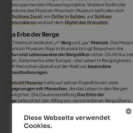
dieses spannenden Museumsprojekts. Weitere Südtiroler
Standorte des Messner Mountain Museum befinden sich
auf
Schloss Juval
, am
Ortler in Sulden
, auf
Schloss
Sigmundskron
und auf dem
Gipfel des Kronplatz
.
Das Erbe der Berge
Auf Tibetisch bedeutet „ri“
Berg
und „pa“
Mensch
. Das Messn
Mountain Museum Ripa in Bruneck bringt Besuchern die
Kultur und Lebensweise der Bergvölker
näher. Ob Afrika od
Asien, Südamerika oder Europa – das Leben in Bergregionen
stellt Menschen überall auf der Welt vor
besondere
Herausforderungen
.
Reinhold Messner
hatte auf seinen Expeditionen viele
Begegnungen mit Menschen
, die das Leben in den Bergen
geprägt hat. Die Dauerausstellung
Das Erbe der
Berge
beleuchtet den Alltag von verschiedenen Bergvölkern,
erzählt aber auch von ihrer
Religion
und von Auswirkungen d
Tourismus.
Diese Webseite verwendet
Schloss Bruneck
Cookies.
ENGLISH
Das Schloss, das weithin sichtbar über
Bruneck
thront, wurd