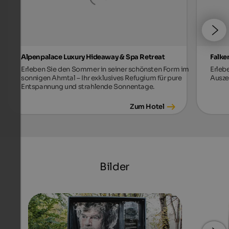
Alpenpalace Luxury Hideaway & Spa Retreat
Falke
Erleben Sie den Sommer in seiner schönsten Form im
Erleb
sonnigen Ahrntal – Ihr exklusives Refugium für pure
Auszei
Entspannung und strahlende Sonnentage.
Zum Hotel
Bilder