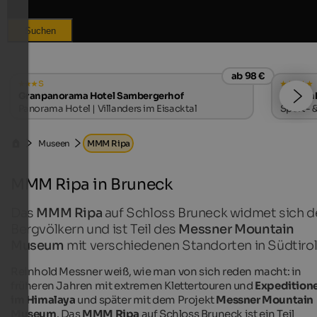
Suchen
ab 98 €
s
Granpanorama Hotel Sambergerhof
Quellen
Panorama Hotel | Villanders im Eisacktal
Sport- &
Museen
MMM Ripa
MMM Ripa in Bruneck
Das
MMM Ripa
auf Schloss Bruneck widmet sich d
Bergvölkern und ist Teil des
Messner Mountain
Museum
mit verschiedenen Standorten in Südtirol
Reinhold Messner weiß, wie man von sich reden macht: in
früheren Jahren mit extremen Klettertouren und
Expedition
im Himalaya
und später mit dem Projekt
Messner Mountain
Museum
. Das
MMM Ripa
auf Schloss Bruneck ist ein Teil