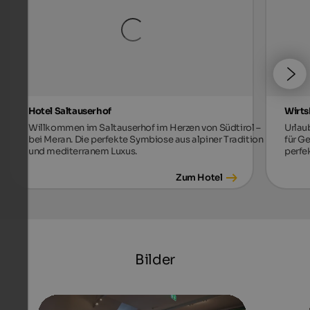
Hotel Saltauserhof
Wirts
Willkommen im Saltauserhof im Herzen von Südtirol –
Urlau
bei Meran. Die perfekte Symbiose aus alpiner Tradition
für G
und mediterranem Luxus.
perfe
Zum Hotel
Bilder