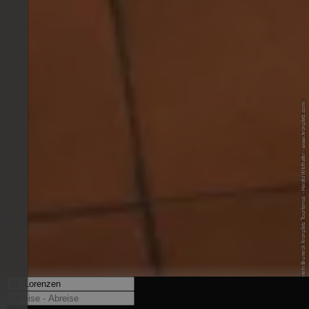
© Tourismusverein Bruneck Kronplatz Tourismus - Harald Wisthaler - www.kronplatz.com