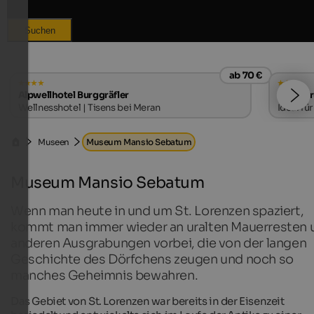
Suchen
ab 70 €
Alpwellhotel Burggräfler
Hotel B
Wellnesshotel | Tisens bei Meran
Ideal fü
Museen
Museum Mansio Sebatum
Museum Mansio Sebatum
Wenn man heute in und um St. Lorenzen spaziert,
kommt man immer wieder an uralten Mauerresten 
anderen Ausgrabungen vorbei, die von der langen
Geschichte des Dörfchens zeugen und noch so
manches Geheimnis bewahren.
Das Gebiet von St. Lorenzen war bereits in der Eisenzeit