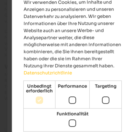
Wir verwenden Cookies, um Inhalte und
im 2. Stock dreht sich alles um das Leben und Arbeiten in
GERMAN
Anzeigen zu personalisieren und unseren
Mansio Sebatum, während in der 3. Etage die römische
Götterwelt, Bestattungsriten und Volksglaube vorgestellt
Datenverkehr zu analysieren. Wir geben
werden.
Informationen über Ihre Nutzung unserer
Website auch an unsere Werbe- und
Darüber hinaus bietet ein archäologischer Themenweg die
Möglichkeit, die Spurensuche an der frischen Luft
Analysepartner weiter, die diese
weiterzuführen und Ausgrabungen und Zeugen der
möglicherweise mit anderen Informationen
Vergangenheit rund um die Ortschaft und am Sonnenburger
kombinieren, die Sie ihnen bereitgestellt
Kopf (wo auch
Schloss Sonnenburg
steht) zu besichtigen.
haben oder die sie im Rahmen Ihrer
Nutzung ihrer Dienste gesammelt haben.
Weitere Infos & Öffnungszeiten:
Datenschutzrichtlinie
Museum Mansio Sebatum
Renzler Straße 9 – I-39030 St. Lorenzen
Unbedingt
Performance
Targeting
Tel.: +39 0474 538 196
erforderlich
E-Mail: info@mansio-sebatum.it
Web: mansio-sebatum.it
Funktionalität