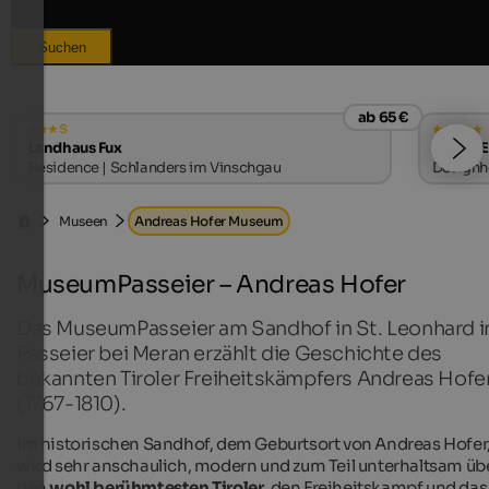
Suchen
ab 65 €
s
Landhaus Fux
WINKLER
Residence | Schlanders im Vinschgau
Designho
Museen
Andreas Hofer Museum
MuseumPasseier – Andreas Hofer
Das MuseumPasseier am Sandhof in St. Leonhard i
Passeier bei Meran erzählt die Geschichte des
bekannten Tiroler Freiheitskämpfers Andreas Hofe
(1767-1810).
Im historischen Sandhof, dem Geburtsort von Andreas Hofer
wird sehr anschaulich, modern und zum Teil unterhaltsam üb
den
wohl berühmtesten Tiroler
, den Freiheitskampf und das