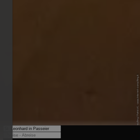
© Internet Consulting / Patrick K. - www.internet-consulting.it