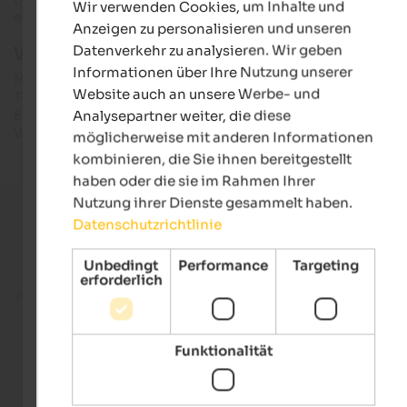
Wir verwenden Cookies, um Inhalte und
GERMAN
einige weitere
Veranstaltungen
organisiert.
Anzeigen zu personalisieren und unseren
Datenverkehr zu analysieren. Wir geben
Weitere Infos & Öffnungszeiten:
Informationen über Ihre Nutzung unserer
Mineralienmuseum Teis
Website auch an unsere Werbe- und
Tel. +39 0472 844 522
E-Mail: info@mineralienmuseum-teis.it
Analysepartner weiter, die diese
Web: www.mineralienmuseum-teis.it
möglicherweise mit anderen Informationen
kombinieren, die Sie ihnen bereitgestellt
haben oder die sie im Rahmen Ihrer
Nutzung ihrer Dienste gesammelt haben.
Datenschutzrichtlinie
Aktuelle Urlaubsangebote
Unbedingt
Performance
Targeting
erforderlich
ab 205 €
Funktionalität