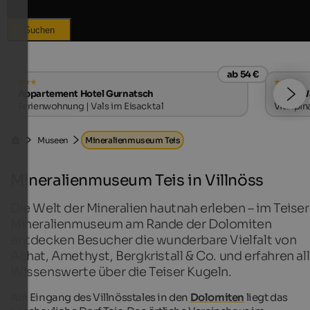
Suchen
ab 54 €
Appartement Hotel Gurnatsch
Hotel W
Ferienwohnung | Vals im Eisacktal
Vitalpin
Museen
Mineralienmuseum Teis
Mineralienmuseum Teis in Villnöss
Die Welt der Mineralien hautnah erleben – im Teiser
Mineralienmuseum am Rande der Dolomiten
entdecken Besucher die wunderbare Vielfalt von
Achat, Amethyst, Bergkristall & Co. und erfahren al
Wissenswerte über die Teiser Kugeln.
Am Eingang des Villnösstales in den
Dolomiten
liegt das