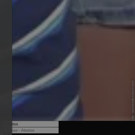
© Lorenz Fischnaller - www.mineralienmuseum-teis.it