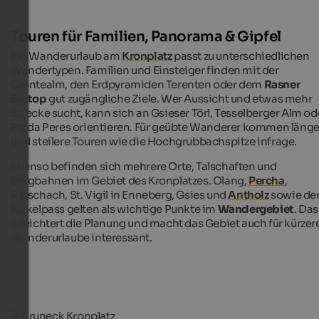
Touren für Familien, Panorama & Gipfel
Ein Wanderurlaub am
Kronplatz
passt zu unterschiedlichen
Wandertypen. Familien und Einsteiger finden mit der
Grentealm, den Erdpyramiden Terenten oder dem
Rasner
Biotop
gut zugängliche Ziele. Wer Aussicht und etwas mehr
Strecke sucht, kann sich an Gsieser Törl, Tesselberger Alm od
Piz da Peres orientieren. Für geübte Wanderer kommen läng
und steilere Touren wie die Hochgrubbachspitze infrage.
Ebenso befinden sich mehrere Orte, Talschaften und
Bergbahnen im Gebiet des Kronplatzes. Olang,
Percha
,
Reischach, St. Vigil in Enneberg, Gsies und
Antholz
sowie de
Furkelpass gelten als wichtige Punkte im
Wandergebiet
. Das
erleichtert die Planung und macht das Gebiet auch für kürzer
Wanderurlaube interessant.