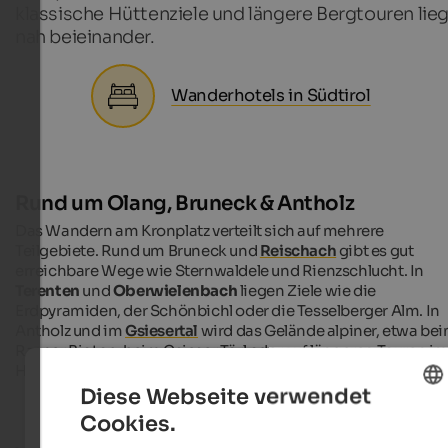
klassische Hüttenziele und längere Bergtouren lie
nah beieinander.
Wanderhotels in Südtirol
Rund um Olang, Bruneck & Antholz
Das Wandern am Kronplatz verteilt sich auf mehrere
Teilgebiete. Rund um Bruneck und
Reischach
gibt es gut
erreichbare Wege wie Sternwaldele und Rienzschlucht. In
Terenten
und
Oberwielenbach
liegen Ziele wie die
Erdpyramiden, der Schönbichl oder die Tesselberger Alm. In
Antholz und im
Gsiesertal
wird das Gelände alpiner, etwa be
Rasner Biotop, beim Gsieser Törl oder auf längeren Touren i
Hochgebirge.
Diese Webseite verwendet
Cookies.
ENGLISH