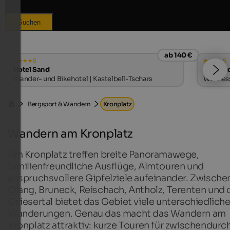
Suchen
ab 140 €
s
s
Hotel Sand
Majesti
Wander- und Bikehotel | Kastelbell-Tschars
Wellnes
Bergsport & Wandern
Kronplatz
Wandern am Kronplatz
Am Kronplatz treffen breite Panoramawege,
familienfreundliche Ausflüge, Almtouren und
anspruchsvollere Gipfelziele aufeinander. Zwische
Olang, Bruneck, Reischach, Antholz, Terenten und
Gsiesertal bietet das Gebiet viele unterschiedlich
Wanderungen. Genau das macht das Wandern am
Kronplatz attraktiv: kurze Touren für zwischendurch