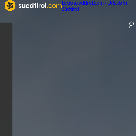
Logo suedtirol.com - Urlaub in
Südtirol