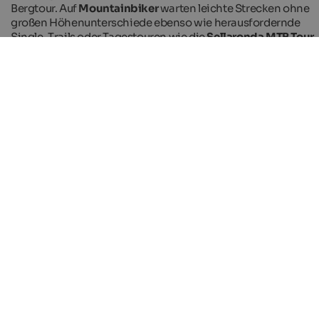
Bergtour. Auf
Mountainbiker
warten leichte Strecken ohne
großen Höhenunterschiede ebenso wie herausfordernde
Single-Trails oder Tagestouren wie die
Sellaronda MTB Tour
.
Nervenkitzel & neue Perspektiven
Der
Skyscraper
, eine 15 m hohe Riesenschaukel auf dem
Kronplatz
, bietet ebenso wie das
Plose Looping
eine
Extraportion Adrenalin. Ein besonderes Erlebnis garantiert
auch der
Tandemflug
mit einem erfahrenen Tandempiloten:
Beim
Paragleiten
kommt man den schroffen Berggipfeln ga
nahe und ist zugleich ganz weit weg vom Alltag.
Wandern in der Ferienregion Reschenpass
Das gut ausgebaute Netz an Wanderwegen in
unterschiedlichen Schwierigkeitsgraden ist ideal für I
Wanderurlaub mit Familie.
Frieder Blickle - Vinschgau Marketing