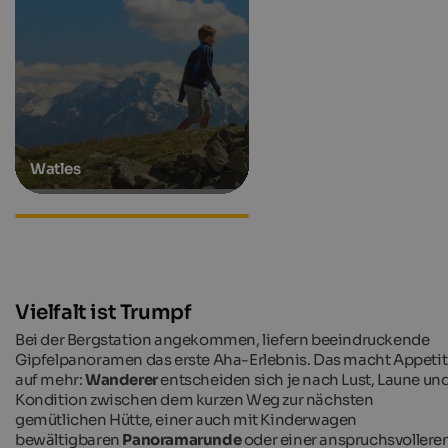
Watles
Wanderhotels in Südtirol
Vielfalt ist Trumpf
Bei der Bergstation angekommen, liefern beeindruckende
Gipfelpanoramen das erste Aha-Erlebnis. Das macht Appetit
auf mehr:
Wanderer
entscheiden sich je nach Lust, Laune un
Kondition zwischen dem kurzen Weg zur nächsten
gemütlichen Hütte, einer auch mit Kinderwagen
bewältigbaren
Panoramarunde
oder einer anspruchsvollere