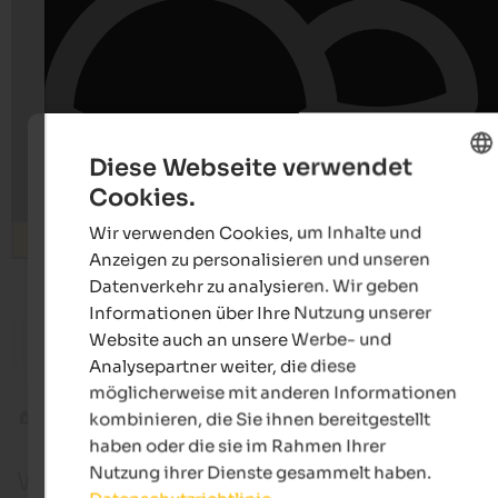
Diese Webseite verwendet
Cookies.
ENGLISH
Wir verwenden Cookies, um Inhalte und
GERMAN
Suchen
Anzeigen zu personalisieren und unseren
Datenverkehr zu analysieren. Wir geben
Informationen über Ihre Nutzung unserer
ab 125 €
Website auch an unsere Werbe- und
Hotel Waldhof
MIRABE
Vitalpina Hotel | Rabland bei Meran
Luxury .
Analysepartner weiter, die diese
möglicherweise mit anderen Informationen
kombinieren, die Sie ihnen bereitgestellt
Bergsport & Wandern
Wandergebiete
haben oder die sie im Rahmen Ihrer
Nutzung ihrer Dienste gesammelt haben.
Wandergebiete in Südtirol