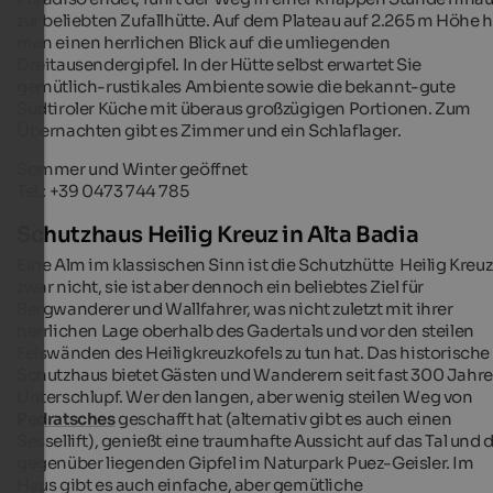
zur beliebten Zufallhütte. Auf dem Plateau auf 2.265 m Höhe h
man einen herrlichen Blick auf die umliegenden
Dreitausendergipfel. In der Hütte selbst erwartet Sie
gemütlich-rustikales Ambiente sowie die bekannt-gute
Südtiroler Küche mit überaus großzügigen Portionen. Zum
Übernachten gibt es Zimmer und ein Schlaflager.
Sommer und Winter geöffnet
Tel.: +39 0473 744 785
Schutzhaus Heilig Kreuz in Alta Badia
Eine Alm im klassischen Sinn ist die Schutzhütte Heilig Kreuz
zwar nicht, sie ist aber dennoch ein beliebtes Ziel für
Bergwanderer und Wallfahrer, was nicht zuletzt mit ihrer
herrlichen Lage oberhalb des Gadertals und vor den steilen
Felswänden des Heiligkreuzkofels zu tun hat. Das historische
Schutzhaus bietet Gästen und Wanderern seit fast 300 Jahr
Unterschlupf. Wer den langen, aber wenig steilen Weg von
Pedratsches
geschafft hat (alternativ gibt es auch einen
Sessellift), genießt eine traumhafte Aussicht auf das Tal und 
gegenüber liegenden Gipfel im Naturpark Puez-Geisler. Im
Haus gibt es auch einfache, aber gemütliche