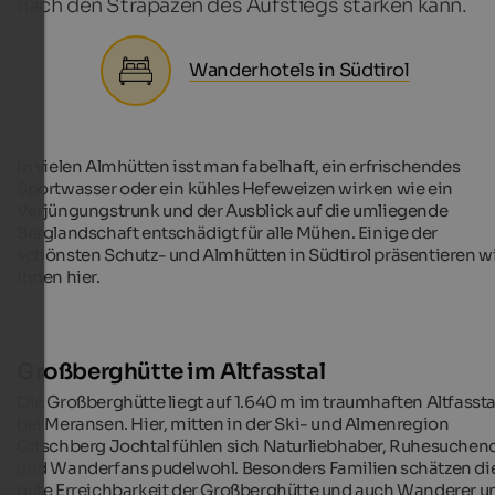
nach den Strapazen des Aufstiegs stärken kann.
Wanderhotels in Südtirol
In vielen Almhütten isst man fabelhaft, ein erfrischendes
Sportwasser oder ein kühles Hefeweizen wirken wie ein
Verjüngungstrunk und der Ausblick auf die umliegende
Berglandschaft entschädigt für alle Mühen. Einige der
schönsten Schutz- und Almhütten in Südtirol präsentieren w
Ihnen hier.
Großberghütte im Altfasstal
Die Großberghütte liegt auf 1.640 m im traumhaften Altfassta
bei Meransen. Hier, mitten in der Ski- und Almenregion
Gitschberg Jochtal fühlen sich Naturliebhaber, Ruhesuchen
und Wanderfans pudelwohl. Besonders Familien schätzen di
gute Erreichbarkeit der Großberghütte und auch Wanderer u