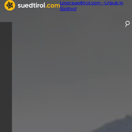
Logo suedtirol.com - Urlaub in
Südtirol