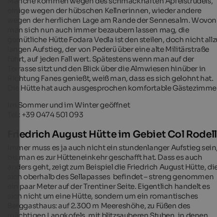
Manche kommen wegen des schmackhaften Apfelstrudels,
einige wegen der hübschen Kellnerinnen, wieder andere
wegen der herrlichen Lage am Rande der Sennesalm. Wovon
man sich nun auch immer bezaubern lassen mag, die
gemütliche Hütte Fodara Vedla ist den steilen, doch nicht allz
langen Aufstieg, der von Pederü über eine alte Militärstraße
führt, auf jeden Fall wert. Spätestens wenn man auf der
Terrasse sitzt und den Blick über die Almwiesen hinüber in
Richtung Fanes genießt, weiß man, dass es sich gelohnt hat.
Die Hütte hat auch ausgesprochen komfortable Gästezimmer
Im Sommer und im Winter geöffnet
Tel.: +39 0474 501 093
Friedrich August Hütte im Gebiet Col Rodel
Immer muss es ja auch nicht ein stundenlanger Aufstieg sein
bis man es zur Hütteneinkehr geschafft hat. Dass es auch
anders geht, zeigt zum Beispiel die Friedrich August Hütte, di
sich oberhalb des Sellapasses befindet – streng genommen
ein paar Meter auf der Trentiner Seite. Eigentlich handelt es
sich nicht um eine Hütte, sondern um ein romantisches
Berggasthaus: auf 2.300 m Meereshöhe, zu Füßen des
mächtigen Langkofels, mit blitzsauberen Stuben, in denen