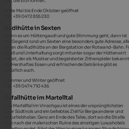
Fuß, die sich lohnen.
Mitte Mai bis Ende Oktober geöffnet
Tel.: +39 0472 855 230
Rudihütte in Sexten
Wenn es um Hüttengaudi und gute Stimmung geht, dann ist
die Gegend rund um Sexten eine besonders gute Adresse, all
voran die Rudihütte an der Bergstation der Rotwand-Bahn. F
Spaß und Unterhaltung sorgt mitunter sogar der Hüttenwirt
selbst, der als Musiker und begeisterter Zitherspieler bekann
ist. Herzhaftes Essen und erfrischende Getränke gibt es
natürlich auch.
Sommer und Winter geöffnet
Tel.: +39 0474 710 436
Zufallhütte im Martelltal
Das Martelltal im Vinschgau ist eines der ursprünglichsten
Täler Südtirols und ein beliebtes Ziel für Bergwanderer und
Naturliebhaber. Ganz am Ende des Tales, dort wo die Straße
kurz nach der malerischen Ruine des einstigen Luxushotels
Paradiso endet, führt der Weg in einer knappen Stunde hinau