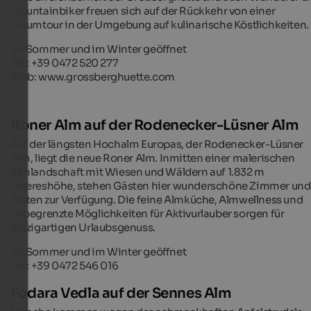
Mountainbiker freuen sich auf der Rückkehr von einer
Traumtour in der Umgebung auf kulinarische Köstlichkeiten.
Im Sommer und im Winter geöffnet
Tel.: +39 0472 520 277
Web: www.grossberghuette.com
Roner Alm auf der Rodenecker-Lüsner Alm
Auf der längsten Hochalm Europas, der Rodenecker-Lüsner
Alm, liegt die neue Roner Alm. Inmitten einer malerischen
Almlandschaft mit Wiesen und Wäldern auf 1.832 m
Meereshöhe, stehen Gästen hier wunderschöne Zimmer und
Suiten zur Verfügung. Die feine Almküche, Almwellness und
unbegrenzte Möglichkeiten für Aktivurlauber sorgen für
einzigartigen Urlaubsgenuss.
Im Sommer und im Winter geöffnet
Tel.: +39 0472 546 016
Fodara Vedla auf der Sennes Alm