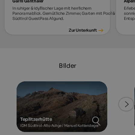
Garni Ganthaler
Alpen
In ruhiger & idyllischer Lage mit herrlichem
Erleb
Panoramablick. Gemütliche Zimmer, Garten mit Pool &
sonni
Südtirol GuestPass Algund.
Entsp
Zur Unterkunft
Bilder
Teplitzerhütte
IDM Südtirol-Alto Adige / Manuel Kottersteger