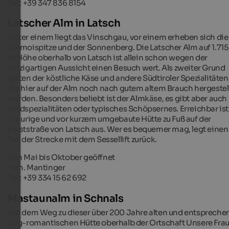
Tel.: +39 347 836 8154
Latscher Alm in Latsch
Unter einem liegt das Vinschgau, vor einem erheben sich die
Vermoispitze und der Sonnenberg. Die Latscher Alm auf 1.715
m Höhe oberhalb von Latsch ist allein schon wegen der
einzigartigen Aussicht einen Besuch wert. Als zweiter Grund
gelten der köstliche Käse und andere Südtiroler Spezialitäten
die hier auf der Alm noch nach gutem altem Brauch hergestel
werden. Besonders beliebt ist der Almkäse, es gibt aber auch
Wildspezialitäten oder typisches Schöpsernes. Erreichbar ist
die urige und vor kurzem umgebaute Hütte zu Fuß auf der
Forststraße von Latsch aus. Wer es bequemer mag, legt einen
Teil der Strecke mit dem Sessellift zurück.
Von Mai bis Oktober geöffnet
Fam. Mantinger
Tel.: +39 334 15 62 692
Mastaunalm in Schnals
Auf dem Weg zu dieser über 200 Jahre alten und entspreche
urig-romantischen Hütte oberhalb der Ortschaft Unsere Fra