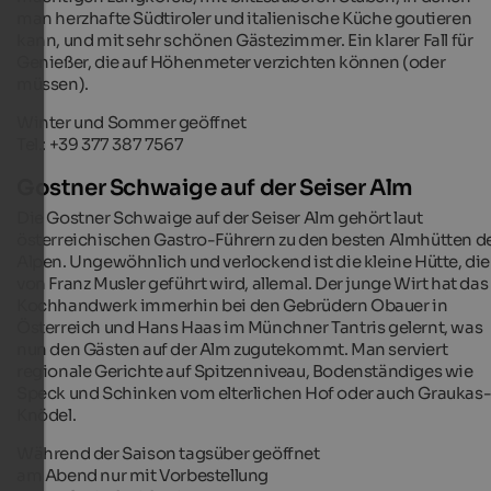
man herzhafte Südtiroler und italienische Küche goutieren
kann, und mit sehr schönen Gästezimmer. Ein klarer Fall für
Genießer, die auf Höhenmeter verzichten können (oder
müssen).
Winter und Sommer geöffnet
Tel.: +39 377 387 7567
Gostner Schwaige auf der Seiser Alm
Die Gostner Schwaige auf der Seiser Alm gehört laut
österreichischen Gastro-Führern zu den besten Almhütten d
Alpen. Ungewöhnlich und verlockend ist die kleine Hütte, die
von Franz Musler geführt wird, allemal. Der junge Wirt hat das
Kochhandwerk immerhin bei den Gebrüdern Obauer in
Österreich und Hans Haas im Münchner Tantris gelernt, was
nun den Gästen auf der Alm zugutekommt. Man serviert
regionale Gerichte auf Spitzenniveau, Bodenständiges wie
Speck und Schinken vom elterlichen Hof oder auch Graukas
Knödel.
Während der Saison tagsüber geöffnet
am Abend nur mit Vorbestellung