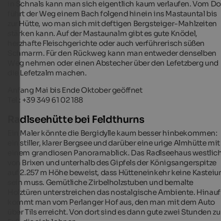
in Schnals kann man sich eigentlich kaum verlaufen. Vom Do
führt der Weg einem Bach folgend hinein ins Mastauntal bis
zur Hütte, wo man sich mit deftigen Bergsteiger-Mahlzeiten
stärken kann. Auf der Mastaunalm gibt es gute Knödel,
herzhafte Fleischgerichte oder auch verführerisch süßen
Schmarrn. Für den Rückweg kann man entweder denselben
Weg nehmen oder einen Abstecher über den Lefetzberg und
die Lefetzalm machen.
Anfang Mai bis Ende Oktober geöffnet
Tel.: +39 349 61 02 188
Radlseehütte bei Feldthurns
Ein Maler könnte die Bergidylle kaum besser hinbekommen:
ein stiller, klarer Bergsee und darüber eine urige Almhütte mit
einem grandiosen Panoramablick. Das Radlseehaus westlic
von Brixen und unterhalb des Gipfels der Königsangerspitze
auf 2.257 m Höhe beweist, dass Hütteneinkehr keine Kasteiu
sein muss. Gemütliche Zirbelholzstuben und bemalte
Holztüren unterstreichen das nostalgische Ambiente. Hinauf
kommt man vom Perlanger Hof aus, den man mit dem Auto
über Tils erreicht. Von dort sind es dann gute zwei Stunden zu