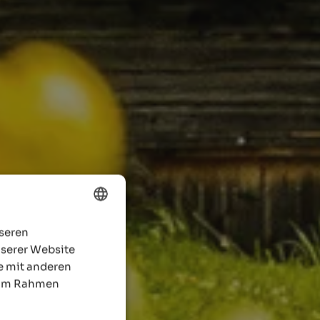
nseren
ENGLISH
nserer Website
GERMAN
e mit anderen
e im Rahmen