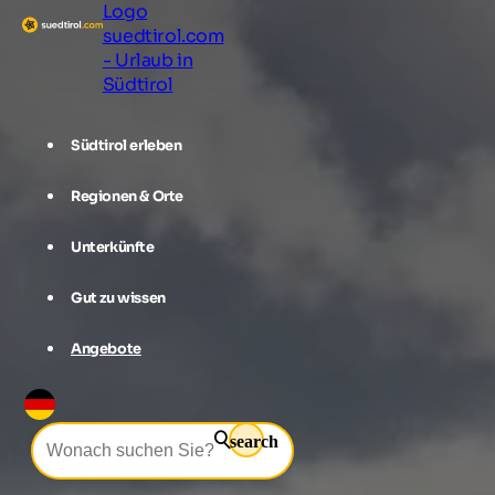
Logo
suedtirol.com
- Urlaub in
Südtirol
Südtirol erleben
Regionen & Orte
Unterkünfte
Gut zu wissen
Angebote
search