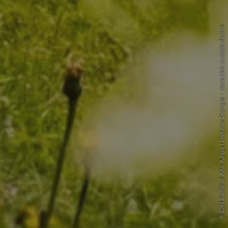
© IDM Südtirol-Alto Adige / Dietmar Denger - www.idm-suedtirol.com