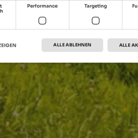
t
Performance
Targeting
Fu
ch
ALLE ABLEHNEN
ZEIGEN
ALLE A