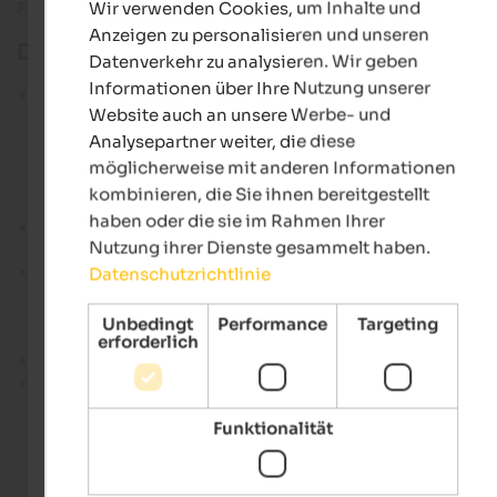
Wir verwenden Cookies, um Inhalte und
Fragen
aufwirft, gibt es hier einen Überblick für Sie.
GERMAN
Anzeigen zu personalisieren und unseren
Die wichtigsten Informationen
Datenverkehr zu analysieren. Wir geben
Informationen über Ihre Nutzung unserer
Je nach Unterkunftskategorie wird ab
01.01.2024
ein
Website auch an unsere Werbe- und
Basisbetrag zwischen 1,50 € und 2,50 €
pro Person und
Nacht berechnet. Die
Gemeinden
haben jedoch die
Analysepartner weiter, die diese
Möglichkeit, die Ortstaxe zur Finanzierung von
möglicherweise mit anderen Informationen
tourismusrelevanten Dienstleistungen und Infrastrukture
kombinieren, die Sie ihnen bereitgestellt
auf maximal 5 €
anzuheben.
haben oder die sie im Rahmen Ihrer
In allen Unterkünften mit
4 Sternen oder mehr
bezahlen
Nutzung ihrer Dienste gesammelt haben.
Urlauber ab 2,50 € pro Tag und Person.
In
3-Sterne-
oder 3-Sterne-Superior-Unterkünften sowie
Datenschutzrichtlinie
in
5-Blumen-Unterkünften
(Urlaub auf dem Bauernhof), 
Sonnen-Unterkünften (Privatvermieter) und 5-Sterne-
Unbedingt
Performance
Targeting
Camping wird ab 2 € berechnet.
erforderlich
Für
alle anderen Unterkünfte
beträgt die Ortstaxe ab 1,50 
Befreit sind
Kinder und Jugendliche
, bis sie das 14.
Lebensjahr vollendet haben.
Funktionalität