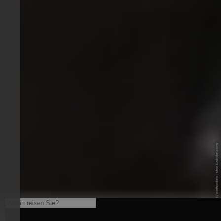
© AdobeStock / cottonbro - stock.adobe.com