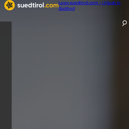
Logo suedtirol.com - Urlaub in
Südtirol