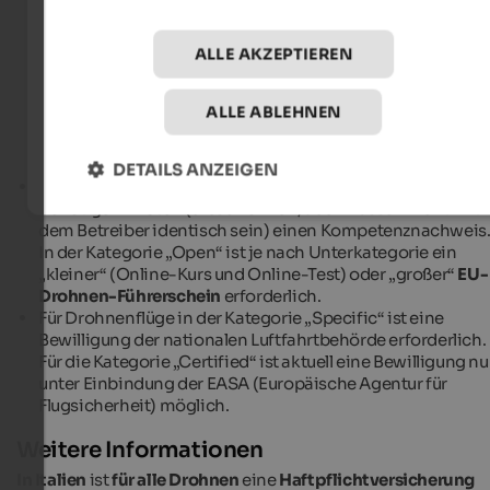
Highspeed-Drohnen und Drohnen mit Kamera besteht
jedenfalls eine Registrierungspflicht. Die Registrierung w
ALLE AKZEPTIEREN
in allen Ländern, die ebenfalls die EU-Drohnenverordnun
eingeführt haben, anerkannt. In Italien und somit auch in
Südtirol
erfolgt die Registrierung über die
App von d-fligh
ALLE ABLEHNEN
, und auf der Drohne muss ein
QR-Code
zur Identifikati
angebracht werden. Auf dem
Portal von d-flight
finden
Sie auch weitere Informationen rund um Drohnenflüge.
DETAILS ANZEIGEN
Für den Flug mit Drohnen ab einem Gewicht von
250 g
benötigen
Piloten
(diese können, aber müssen nicht mit
dem Betreiber identisch sein) einen Kompetenznachweis
In der Kategorie „Open“ ist je nach Unterkategorie ein
„kleiner“ (Online-Kurs und Online-Test) oder „großer“
EU-
Drohnen-Führerschein
erforderlich.
Für Drohnenflüge in der Kategorie „Specific“ ist eine
Bewilligung der nationalen Luftfahrtbehörde erforderlich.
Für die Kategorie „Certified“ ist aktuell eine Bewilligung nu
unter Einbindung der EASA (Europäische Agentur für
Flugsicherheit) möglich.
Weitere Informationen
In Italien
ist
für alle Drohnen
eine
Haftpflichtversicherung