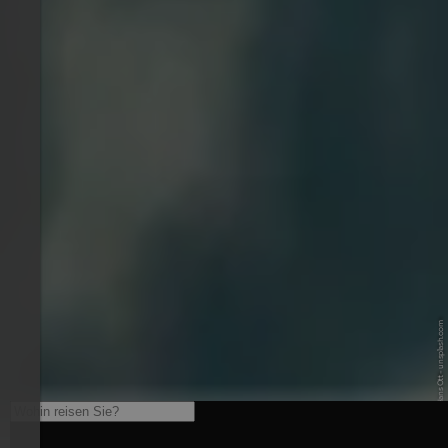
© Unsplash / Hans Ott - unsplash.com