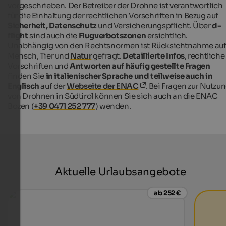
vorgeschrieben. Der Betreiber der Drohne ist verantwortlich
für die Einhaltung der rechtlichen Vorschriften in Bezug auf
Sicherheit, Datenschutz
und Versicherungspflicht. Über
d-
flight
sind auch die
Flugverbotszonen
ersichtlich.
Unabhängig von den Rechtsnormen ist Rücksichtnahme au
Mensch, Tier und
Natur
gefragt.
Detaillierte Infos
, rechtliche
Vorschriften und
Antworten auf häufig gestellte Fragen
finden Sie
in italienischer Sprache
und teilweise auch in
Englisch
auf der
Webseite der ENAC
. Bei Fragen zur Nutzu
von Drohnen in Südtirol können Sie sich auch an die ENAC
Bozen (
+39 0471 252 777
) wenden.
Aktuelle Urlaubsangebote
ab 252 €